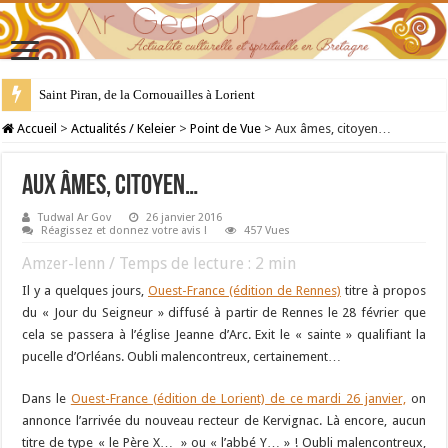
Saint Piran, de la Cornouailles à Lorient
28 juillet : Saint Samson de Dol, père de la Bretagne chrétienne
Accueil
>
Actualités / Keleier
>
Point de Vue
>
Aux âmes, citoyen…
Aux âmes, citoyen…
Tudwal Ar Gov
26 janvier 2016
Réagissez et donnez votre avis !
457 Vues
Amzer-lenn / Temps de lecture :
2
min
Il y a quelques jours,
Ouest-France (édition de Rennes)
titre à propos
du « Jour du Seigneur » diffusé à partir de Rennes le 28 février que
cela se passera à l’église Jeanne d’Arc. Exit le « sainte » qualifiant la
pucelle d’Orléans. Oubli malencontreux, certainement…
Dans le
Ouest-France (édition de Lorient) de ce mardi 26 janvier,
on
annonce l’arrivée du nouveau recteur de Kervignac. Là encore, aucun
titre de type « le Père X… » ou « l’abbé Y… » ! Oubli malencontreux,