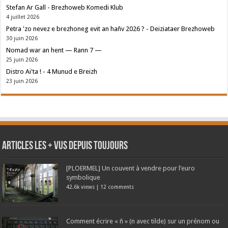
Stefan Ar Gall - Brezhoweb Komedi Klub
4 juillet 2026
Petra 'zo nevez e brezhoneg evit an hañv 2026 ? - Deiziataer Brezhoweb
30 juin 2026
Nomad war an hent — Rann 7 —
25 juin 2026
Distro Ai'ta ! - 4 Munud e Breizh
23 juin 2026
Articles les + vus depuis toujours
[PLOERMEL] Un couvent à vendre pour l’euro
symbolique
42.6k views
|
12 comments
Comment écrire « ñ » (n avec tilde) sur un prénom ou