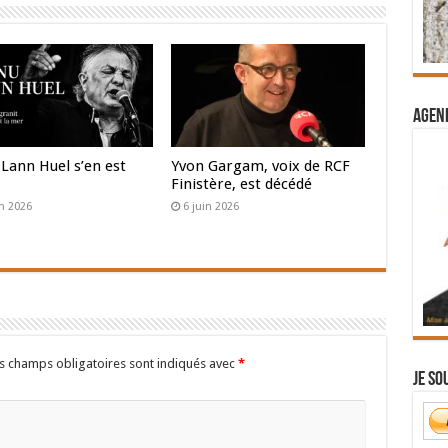
Agend
Lann Huel s’en est
Yvon Gargam, voix de RCF
Finistère, est décédé
in 2026
6 juin 2026
s champs obligatoires sont indiqués avec
*
Je so