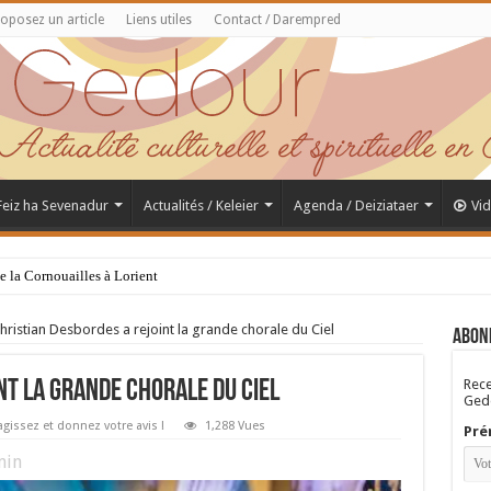
oposez un article
Liens utiles
Contact / Darempred
 Feiz ha Sevenadur
Actualités / Keleier
Agenda / Deiziataer
Vi
de la Cornouailles à Lorient
hristian Desbordes a rejoint la grande chorale du Ciel
Abon
Rece
nt la grande chorale du Ciel
Gedo
gissez et donnez votre avis !
1,288 Vues
Pré
in