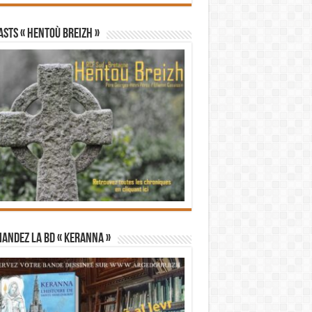
STS « Hentoù Breizh »
andez la BD « Keranna »