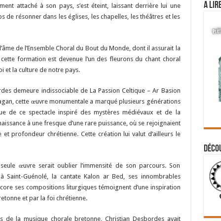
A lir
nt attaché à son pays, s’est éteint, laissant derrière lui une
de résonner dans les églises, les chapelles, les théâtres et les
 l’âme de l’Ensemble Choral du Bout du Monde, dont il assurait la
 cette formation est devenue l’un des fleurons du chant choral
i et la culture de notre pays.
des demeure indissociable de La Passion Celtique – Ar Basion
Bagan, cette œuvre monumentale a marqué plusieurs générations
ue de ce spectacle inspiré des mystères médiévaux et de la
é naissance à une fresque d’une rare puissance, où se rejoignaient
et profondeur chrétienne. Cette création lui valut d’ailleurs le
Déco
seule œuvre serait oublier l’immensité de son parcours. Son
 Saint-Guénolé, la cantate Kalon ar Bed, ses innombrables
core ses compositions liturgiques témoignent d’une inspiration
retonne et par la foi chrétienne.
s de la musique chorale bretonne, Christian Desbordes avait