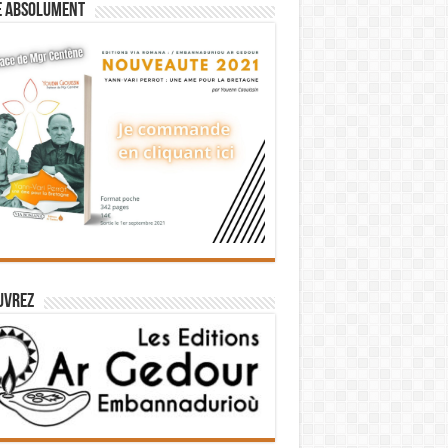
e absolument
uvrez