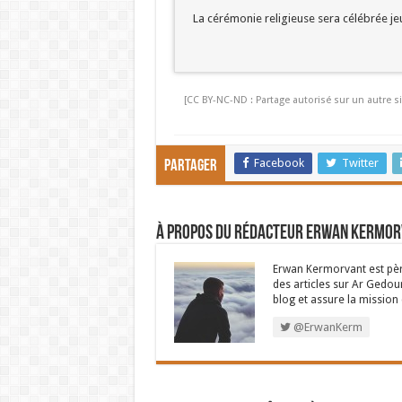
La cérémonie religieuse sera célébrée jeud
[CC BY-NC-ND : Partage autorisé sur un autre si
Facebook
Twitter
Partager
À propos du rédacteur Erwan Kermo
Erwan Kermorvant est père
des articles sur Ar Gedour
blog et assure la missio
@ErwanKerm