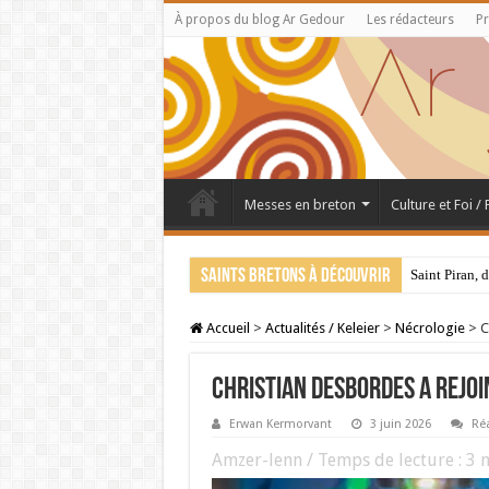
À propos du blog Ar Gedour
Les rédacteurs
Pr
Messes en breton
Culture et Foi /
Saints bretons à découvrir
Saint Piran, 
Accueil
>
Actualités / Keleier
>
Nécrologie
>
C
Christian Desbordes a rejoi
Erwan Kermorvant
3 juin 2026
Réa
Amzer-lenn / Temps de lecture :
3
m