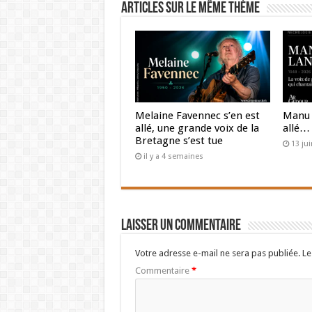
Articles sur le même thème
Melaine Favennec s’en est
Manu 
allé, une grande voix de la
allé…
Bretagne s’est tue
13 ju
il y a 4 semaines
Laisser un commentaire
Votre adresse e-mail ne sera pas publiée.
Le
Commentaire
*