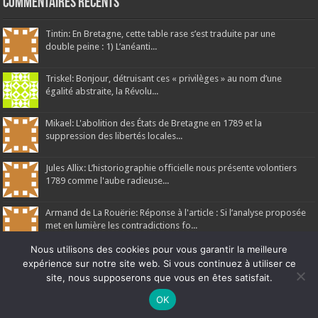
Commentaires récents
Tintin: En Bretagne, cette table rase s’est traduite par une
double peine : 1) L’anéanti...
Triskel: Bonjour, détruisant ces « privilèges » au nom d’une
égalité abstraite, la Révolu...
Mikael: L'abolition des États de Bretagne en 1789 et la
suppression des libertés locales...
Jules Allix: L’historiographie officielle nous présente volontiers
1789 comme l'aube radieuse...
Armand de La Rouërie: Réponse à l'article : Si l’analyse proposée
met en lumière les contradictions fo...
Nous utilisons des cookies pour vous garantir la meilleure
expérience sur notre site web. Si vous continuez à utiliser ce
site, nous supposerons que vous en êtes satisfait.
Ne manquez pas la nouveauté de Bernard Rio "LA REVOLUTION DES
OK
Ar Gedour 2026, tous droits réservés
OMBRES".
CLIQUEZ ICI POUR EN SAVOIR PLUS
ou
Ignorer