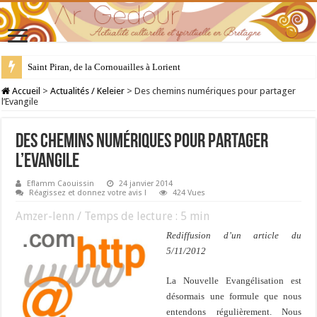
28 juillet : Saint Samson de Dol, père de la Bretagne chrétienne
Accueil
>
Actualités / Keleier
>
Des chemins numériques pour partager
l’Evangile
Des chemins numériques pour partager
l’Evangile
Eflamm Caouissin
24 janvier 2014
Réagissez et donnez votre avis !
424 Vues
Amzer-lenn / Temps de lecture :
5
min
Rediffusion d’un article du
5/11/2012
La Nouvelle Evangélisation est
désormais une formule que nous
entendons régulièrement. Nous