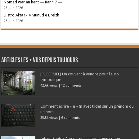
Nomad war an hent — Rann 7 —
25 juin 2026
Distro Ai'ta ! - 4 Munud e Breizh
23 juin 2026
Articles les + vus depuis toujours
[PLOERMEL] Un couvent à vendre pour l’euro
symbolique
42.6k views
|
12 comments
Comment écrire « ñ » (n avec tilde) sur un prénom ou
un nom
35.8k views
|
6 comments
Intron Santez Anna… un cantique bien connu