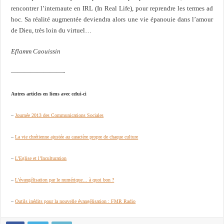
rencontrer l’internaute en IRL (In Real Life), pour reprendre les termes ad
hoc. Sa réalité augmentée deviendra alors une vie épanouie dans l’amour
de Dieu, très loin du virtuel…
Eflamm Caouissin
————————-
Autres articles en liens avec celui-ci
–
Journée 2013 des Communications Sociales
–
La vie chrétienne ajustée au caractère propre de chaque culture
–
L’Eglise et l’Inculturation
–
L’évangélisation par le numérique… à quoi bon ?
–
Outils inédits pour la nouvelle évangélisation : FMR Radio