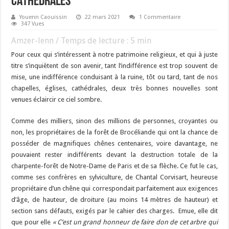
CATHEDRALES
Youenn Caouissin
22 mars 2021
1 Commentaire
347 Vues
Amzer-lenn / Temps de lecture :
5
min
Pour ceux qui s’intéressent à notre patrimoine religieux, et qui à juste
titre s’inquiètent de son avenir, tant l’indifférence est trop souvent de
mise, une indifférence conduisant à la ruine, tôt ou tard, tant de nos
chapelles, églises, cathédrales, deux très bonnes nouvelles sont
venues éclaircir ce ciel sombre.
Comme des milliers, sinon des millions de personnes, croyantes ou
non, les propriétaires de la forêt de Brocéliande qui ont la chance de
posséder de magnifiques chênes centenaires, voire davantage, ne
pouvaient rester indifférents devant la destruction totale de la
charpente-forêt de Notre-Dame de Paris et de sa flèche. Ce fut le cas,
comme ses confrères en sylviculture, de Chantal Corvisart, heureuse
propriétaire d’un chêne qui correspondait parfaitement aux exigences
d’âge, de hauteur, de droiture (au moins 14 mètres de hauteur) et
section sans défauts, exigés par le cahier des charges. Emue, elle dit
que pour elle
« C’est un grand honneur de faire don de cet arbre qui