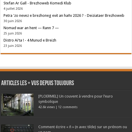
Stefan Ar Gall - Brezhoweb Komedi Klub
4 juillet 2026
Petra 'zo nevez e brezhoneg evit an hañv 2026 ? - Deiziataer Brezhoweb
30 juin 2026
Nomad war an hent — Rann 7 —
25 juin 2026
Distro Ai'ta ! - 4 Munud e Breizh
23 juin 2026
Articles les + vus depuis toujours
[PLOERMEL] Un couvent à vendre pour l’euro
symbolique
42.6k views
|
12 comments
Comment écrire « ñ » (n avec tilde) sur un prénom ou