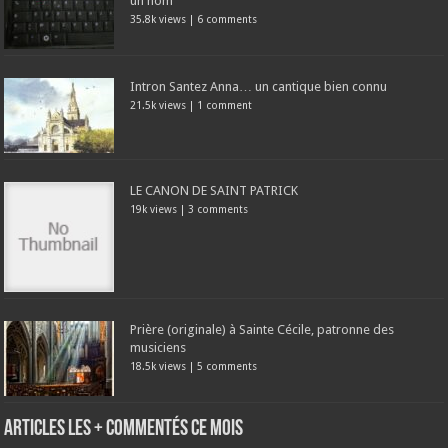
un nom
35.8k views
|
6 comments
Intron Santez Anna… un cantique bien connu
21.5k views
|
1 comment
LE CANON DE SAINT PATRICK
19k views
|
3 comments
Prière (originale) à Sainte Cécile, patronne des
musiciens
18.5k views
|
5 comments
Articles les + commentés ce mois