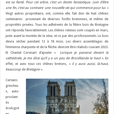
est sa fierté. Pour cet arbre, c’est un destin fantastique. Loin d’être
une fin, c’est au contraire une nouvelle vie qui commence pour lui. »
Vingt autres propriétaire, ont, comme elle fait don de huit chênes
centenaires provenant de diverses forêts bretonnes, et même de
propriétés privées. Tous les adhérents de la filière bois de Bretagne
ont répondu favorablement. Les chênes retenus sont coupés en mars,
juste avant la montée de la sève, et ce par des professionnels. Le bois
devra sécher pendant 12 à 18 mois. Les divers assemblages de
l’immense charpente et de la flèche devront être réalisés courant 2023.
Et Chantal Corvisart d’ajouter
« Lorsque je passerai devant la
cathédrale, je me dirai qu’il y a un peu de Brocéliande la haut »
. En
effet, et avec tous ces chênes bretons,
« il y aura aussi, là-haut,
beaucoup de Bretagne ».
Certains
grincheu
x, auto-
proclam
és
écologist
es,