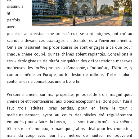
dissimula
nt
parfois
avec
peine un antichristianisme poussiéreux, se sont indignés, ont crié au
scandale devant ces abattages « attentatoires à l’environnement ».
Qu’ils se rassurent, les propriétaires se sont engagés à ce que pour
chaque chêne coupé, quinze chênes soient replantés. Conseillons à
ces « écologistes » de plutôt s’inquiéter des déforestations massives
mafieuses des forêts primaires d’Amazonie, d’Indonésie, d’Afrique, y
compris même en Europe, où le destin de millions d’arbres pluri-
centenaires ne connait pas une si belle fin.
Personnellement, sur ma propriété, je possède trois magnifiques
chênes bi et tricentenaires, aux troncs exceptionnels, dont pour l’un il
faut trois adultes, bras tendus, pour en faire le tour ;
malheureusement, ayant au cours des siècles été régulièrement
émondés pour « faire du bois », ils se sont transformés en « chênes
têtards » très noueux, romantiques, abris idéal pour les chouettes,
mais du coup avec leur huit mètres de hauteur ne pouvaient