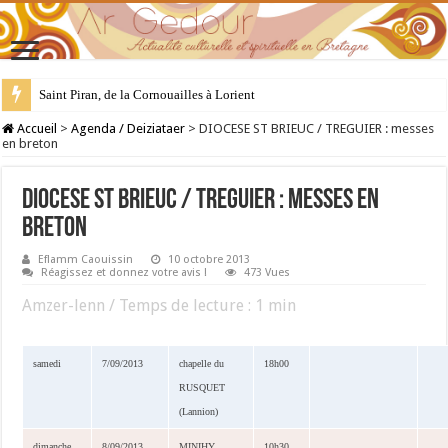
Saint Piran, de la Cornouailles à Lorient
28 juillet : Saint Samson de Dol, père de la Bretagne chrétienne
Accueil
>
Agenda / Deiziataer
>
DIOCESE ST BRIEUC / TREGUIER : messes
en breton
DIOCESE ST BRIEUC / TREGUIER : messes en
breton
Eflamm Caouissin
10 octobre 2013
Réagissez et donnez votre avis !
473 Vues
Amzer-lenn / Temps de lecture :
1
min
samedi
7/09/2013
chapelle du
18h00
RUSQUET
(Lannion)
dimanche
8/09/2013
MINIHY
10h30