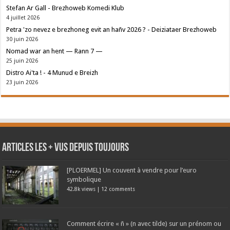
Stefan Ar Gall - Brezhoweb Komedi Klub
4 juillet 2026
Petra 'zo nevez e brezhoneg evit an hañv 2026 ? - Deiziataer Brezhoweb
30 juin 2026
Nomad war an hent — Rann 7 —
25 juin 2026
Distro Ai'ta ! - 4 Munud e Breizh
23 juin 2026
Articles les + vus depuis toujours
[PLOERMEL] Un couvent à vendre pour l’euro
symbolique
42.8k views
|
12 comments
Comment écrire « ñ » (n avec tilde) sur un prénom ou