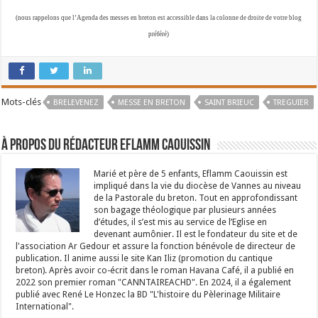
(nous rappelons que l’Agenda des messes en breton est accessible dans la colonne de droite de votre blog
préféré)
Mots-clés
BRELEVENEZ
MESSE EN BRETON
SAINT BRIEUC
TREGUIER
À propos du rédacteur Eflamm Caouissin
Marié et père de 5 enfants, Eflamm Caouissin est
impliqué dans la vie du diocèse de Vannes au niveau
de la Pastorale du breton. Tout en approfondissant
son bagage théologique par plusieurs années
d’études, il s’est mis au service de l’Eglise en
devenant aumônier. Il est le fondateur du site et de
l'association Ar Gedour et assure la fonction bénévole de directeur de
publication. Il anime aussi le site Kan Iliz (promotion du cantique
breton). Après avoir co-écrit dans le roman Havana Café, il a publié en
2022 son premier roman "CANNTAIREACHD". En 2024, il a également
publié avec René Le Honzec la BD "L'histoire du Pèlerinage Militaire
International".