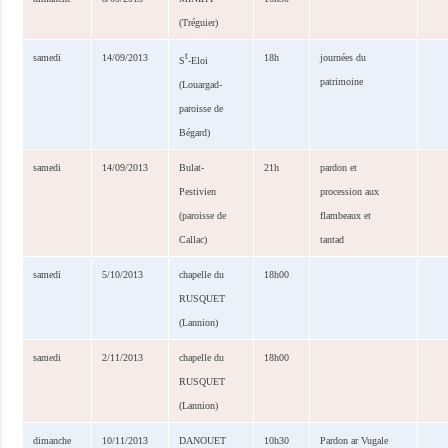
(Tréguier)
t
samedi
14/09/2013
18h
journées du
S
-Eloi
patrimoine
(Louargad-
paroisse de
Bégard)
samedi
14/09/2013
Bulat-
21h
pardon et
Pestivien
procession aux
(paroisse de
flambeaux et
Callac)
tantad
samedi
5/10/2013
chapelle du
18h00
RUSQUET
(Lannion)
samedi
2/11/2013
chapelle du
18h00
RUSQUET
(Lannion)
dimanche
10/11/2013
DANOUET
10h30
Pardon ar Vugale