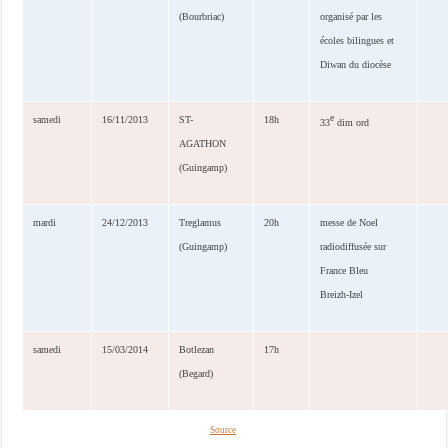
(Bourbriac)
organisé par les
écoles bilingues et
Diwan du diocèse
e
samedi
16/11/2013
ST-
18h
33
dim ord
AGATHON
(Guingamp)
mardi
24/12/2013
Treglamus
20h
messe de Noel
(Guingamp)
radiodiffusée sur
France Bleu
Breizh-Izel
samedi
15/03/2014
Botlezan
17h
(Begard)
Source