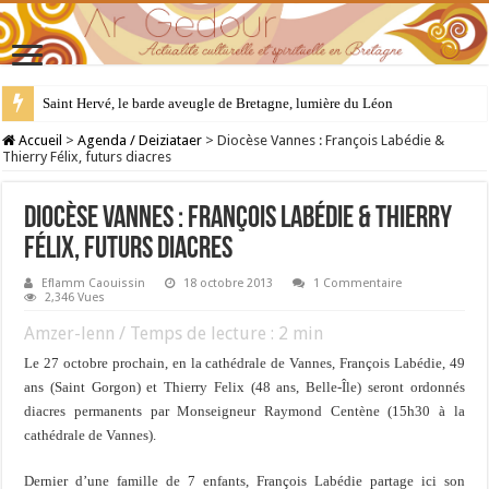
Saint Piran, de la Cornouailles à Lorient
Saint Hervé, le barde aveugle de Bretagne, lumière du Léon
Accueil
>
Agenda / Deiziataer
>
Diocèse Vannes : François Labédie &
Thierry Félix, futurs diacres
Diocèse Vannes : François Labédie & Thierry
Félix, futurs diacres
Eflamm Caouissin
18 octobre 2013
1 Commentaire
2,346 Vues
Amzer-lenn / Temps de lecture :
2
min
Le 27 octobre prochain, en la cathédrale de Vannes, François Labédie, 49
ans (Saint Gorgon) et Thierry Felix (48 ans, Belle-Île) seront ordonnés
diacres permanents par Monseigneur Raymond Centène (15h30 à la
cathédrale de Vannes).
Dernier d’une famille de 7 enfants, François Labédie partage ici son