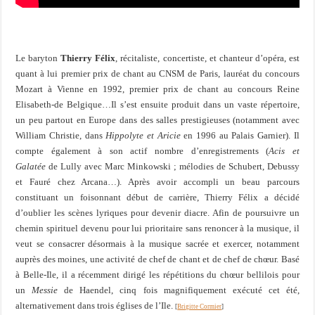
Le baryton
Thierry Félix
, récitaliste, concertiste, et chanteur d’opéra, est
quant à lui premier prix de chant au CNSM de Paris, lauréat du concours
Mozart à Vienne en 1992, premier prix de chant au concours Reine
Elisabeth-de Belgique…Il s’est ensuite produit dans un vaste répertoire,
un peu partout en Europe dans des salles prestigieuses (notamment avec
William Christie, dans
Hippolyte et Aricie
en 1996 au Palais Garnier). Il
compte également à son actif nombre d’enregistrements (
Acis et
Galatée
de Lully avec Marc Minkowski ; mélodies de Schubert, Debussy
et Fauré chez Arcana…). Après avoir accompli un beau parcours
constituant un foisonnant début de carrière, Thierry Félix a décidé
d’oublier les scènes lyriques pour devenir diacre. Afin de poursuivre un
chemin spirituel devenu pour lui prioritaire sans renoncer à la musique, il
veut se consacrer désormais à la musique sacrée et exercer, notamment
auprès des moines, une activité de chef de chant et de chef de chœur. Basé
à Belle-Ile, il a récemment dirigé les répétitions du chœur bellilois pour
un
Messie
de Haendel, cinq fois magnifiquement exécuté cet été,
alternativement dans trois églises de l’Ile.
[
Brigitte Cormier
]