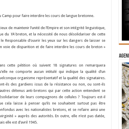
u Camp pour faire interdire les cours de langue bretonne.
eux de maintenir l’unité de l’Empire et son intégrité linguistique,
que du
YA
breton, et la nécessité de nous désolidariser de cette
le Responsable d’ouvrir les yeux sur les dangers de laisser se
n voie de disparition et de faire interdire les cours de breton »
Agend
ans cette pétition où suivent 18 signatures on remarquera
u’elle ne comporte aucun intitulé qui indique la qualité d’un
uelconque organisme représentatif et la qualité des signataires.
ont-ils des gardiens issus de la résistance ou non, ou sont-ils
’autres détenus anti-bretons qui par cette action entendent se
ésolidariser de leurs compagnons de cellules ? Toujours est-il
ue cela laisse à penser qu’ils ne souhaitent surtout pas être
onfondus avec les nationalistes bretons, et se refaire ainsi une
virginité » auprès des autorités. En outre, elle n’est pas datée,
is elle est d’avril 1945.