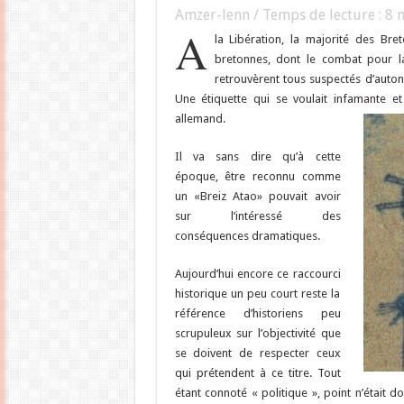
Amzer-lenn / Temps de lecture :
8
m
A
la Libération, la majorité des Bret
bretonnes, dont le combat pour l
retrouvèrent tous suspectés d’auto
Une étiquette qui se voulait infamante e
allemand.
Il va sans dire qu’à cette
époque, être reconnu comme
un «Breiz Atao» pouvait avoir
sur l’intéressé des
conséquences dramatiques.
Aujourd’hui encore ce raccourci
historique un peu court reste la
référence d’historiens peu
scrupuleux sur l’objectivité que
se doivent de respecter ceux
qui prétendent à ce titre. Tout
étant connoté « politique », point n’était do