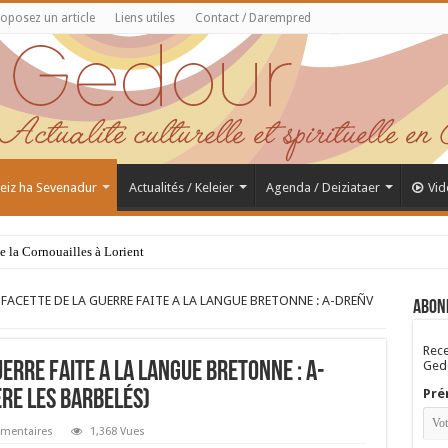
oposez un article
Liens utiles
Contact / Darempred
 Feiz ha Sevenadur
Actualités / Keleier
Agenda / Deiziataer
Vid
de la Cornouailles à Lorient
FACETTE DE LA GUERRE FAITE A LA LANGUE BRETONNE : A-DREÑV
Abon
Rece
Gedo
ERRE FAITE A LA LANGUE BRETONNE : A-
Pré
re les barbelés)
mentaires
1,368 Vues