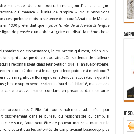
utre remarque, dont on pourrait rire aujourd’hui : la langue
retonne qui menace « l’Unité de l’Empire ». Nous retrouvons
ans ces quelques mots la sentence du député Anatole de Monzie
ui en 1930 prétendait que
« pour l’unité de la France la langue
te ligne de pensée d’un abbé Grégoire qui disait la même chose
Agend
gnataires de circonstances, le YA breton qui n’est, selon eux,
d’un esprit atavique de collaboration. On se demande d’ailleurs
squ’ils reconnaissent dans leur pétition que la langue bretonne,
rition, alors où donc est le danger si ledit patois est moribond ?
 aurait un magnifique florilège des attendus accusateurs qui à la
tons ; beaucoup provoqueraient aujourd’hui l’hilarité, mais en ces
re, car elle pouvait ruiner, conduire en prison et, dans les pires
s bretonnants ? Elle fut tout simplement subtilisée par
Je so
oduit discrètement dans le bureau du responsable du camp. Il
ut aucune suite, faute peut-être de pouvoir mettre la main sur le
aire, d’autant que les autorités du camp avaient beaucoup plus