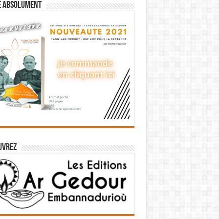
e absolument
uvrez