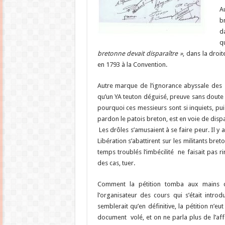
A
b
d
q
bretonne devait disparaître »
, dans la droi
en 1793 à la Convention.
Autre marque de l’ignorance abyssale des si
qu’un YA teuton déguisé, preuve sans doute 
pourquoi ces messieurs sont si inquiets, pui
pardon le patois breton, est en voie de dispa
Les drôles s’amusaient à se faire peur. Il y
Libération s’abattirent sur les militants bre
temps troublés l’imbécilité ne faisait pas ri
des cas, tuer.
Comment la pétition tomba aux mains de
l’organisateur des cours qui s’était intr
semblerait qu’en définitive, la pétition n’e
document volé, et on ne parla plus de l’aff