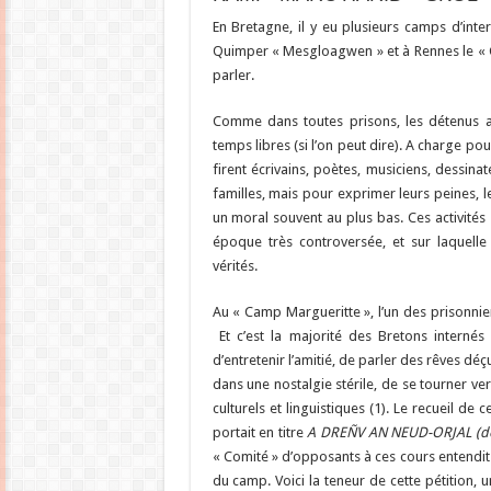
En Bretagne, il y eu plusieurs camps d’intern
Quimper « Mesgloagwen » et à Rennes le « C
parler.
Comme dans toutes prisons, les détenus 
temps libres (si l’on peut dire). A charge po
firent écrivains, poètes, musiciens, dessina
familles, mais pour exprimer leurs peines, l
un moral souvent au plus bas. Ces activités
époque très controversée, et sur laquell
vérités.
Au « Camp Margueritte », l’un des prisonnie
Et c’est la majorité des Bretons internés
d’entretenir l’amitié, de parler des rêves dé
dans une nostalgie stérile, de se tourner ve
culturels et linguistiques (1). Le recueil d
portait en titre
A DREÑV AN NEUD-ORJAL (der
« Comité » d’opposants à ces cours entendit l
du camp. Voici la teneur de cette pétition, u