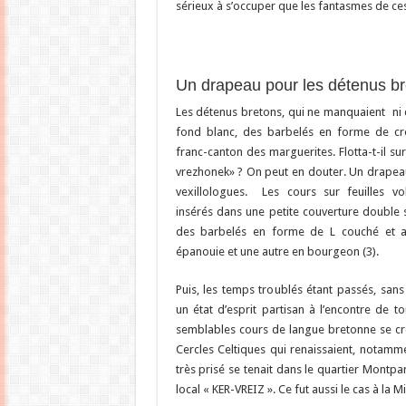
sérieux à s’occuper que les fantasmes de ces
Un drapeau pour les détenus b
Les détenus bretons, qui ne manquaient ni d
fond bla
nc, des barbelés en forme de cr
franc-canton des marguerites. Flotta-t-il su
vrezhonek» ? On peut en douter. Un drapeau
vexillologues. Les cours sur feuilles vo
insérés dans une petite couverture double s
des barbelés en forme de L couché et a
épanouie et une autre en bourgeon (3).
Puis, les temps troublés étant passés, san
un état d’esprit partisan à l’encontre de to
semblables cours de langue bretonne se c
Cercles Celtiques qui renaissaient, notamme
très prisé se tenait dans le quartier Montpa
local « KER-VREIZ ». Ce fut aussi le cas à la 