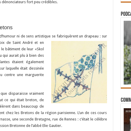
 dénonciateurs fort peu crédibles.
PODCA
retons
’humour ni de sens artistique se fabriquèrent un drapeau : sur
oix de Saint André et en
r le bâtiment de leur «Skol
 qui aurait plu à bien des
lantes étaient également
ur laquelle était dessinée
u centre une marguerite
s que disparaisse vraiment
Comm
ut ce qui était breton, de
réèrent dans beaucoup de
nt chez les Bretons de la région parisienne. L’un de ces cours
rnasse, une seconde Bretagne, rue de Rennes : c’était le célèbre
Mission Bretonne de l’abbé Elie Gautier.