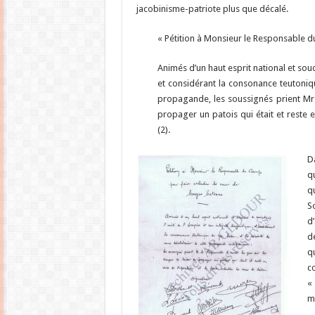
jacobinisme-patriote plus que décalé.
« Pétition à Monsieur le Responsable d
Animés d’un haut esprit national et souci
et considérant la consonance teutoni
propagande, les soussignés prient Mr 
propager un patois qui était et reste e
(2).
D
q
q
S
d
d
q
c
« 
ma