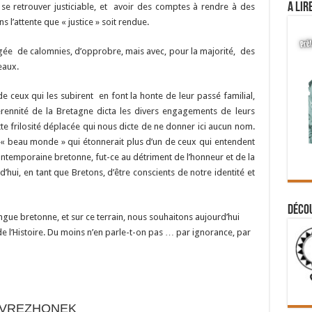
A lir
ur se retrouver justiciable, et avoir des comptes à rendre à des
ns l’attente que « justice » soit rendue.
argée de calomnies, d’opprobre, mais avec, pour la majorité, des
eaux.
e ceux qui les subirent en font la honte de leur passé familial,
érennité de la Bretagne dicta les divers engagements de leurs
tte frilosité déplacée qui nous dicte de ne donner ici aucun nom.
u « beau monde » qui étonnerait plus d’un de ceux qui entendent
contemporaine bretonne, fut-ce au détriment de l’honneur et de la
ui, en tant que Bretons, d’être conscients de notre identité et
Déco
ngue bretonne, et sur ce terrain, nous souhaitons aujourd’hui
de l’Histoire. Du moins n’en parle-t-on pas … par ignorance, par
 VREZHONEK