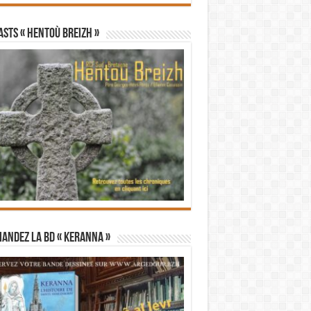
STS « Hentoù Breizh »
andez la BD « Keranna »