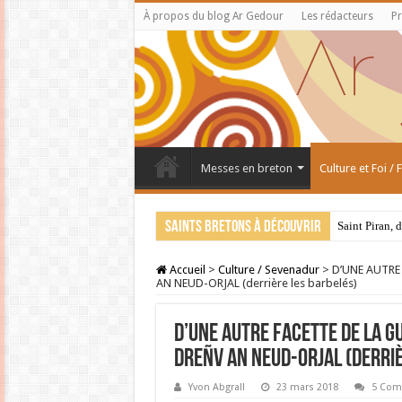
À propos du blog Ar Gedour
Les rédacteurs
Pr
Messes en breton
Culture et Foi /
Saints bretons à découvrir
Saint Piran, 
Accueil
>
Culture / Sevenadur
>
D’UNE AUTRE 
AN NEUD-ORJAL (derrière les barbelés)
D’UNE AUTRE FACETTE DE LA GU
DREÑV AN NEUD-ORJAL (derriè
Yvon Abgrall
23 mars 2018
5 Com