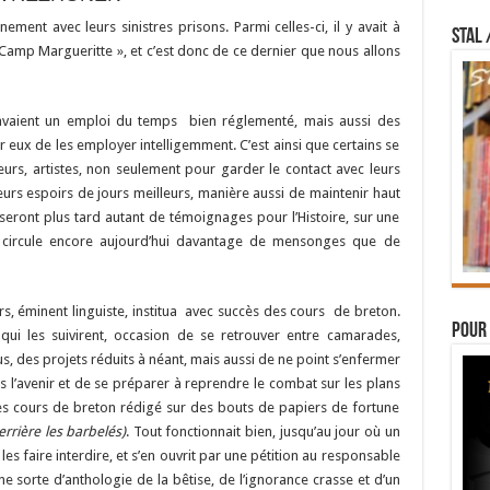
ement avec leurs sinistres prisons. Parmi celles-ci, il y avait à
STAL 
amp Margueritte », et c’est donc de ce dernier que nous allons
avaient un emploi du temps bien réglementé, mais aussi des
ur eux de les employer intelligemment. C’est ainsi que certains se
teurs, artistes, non seulement pour garder le contact avec leurs
eurs espoirs de jours meilleurs, manière aussi de maintenir haut
 seront plus tard autant de témoignages pour l’Histoire, sur une
e circule encore aujourd’hui davantage de mensonges que de
rs, éminent linguiste, institua avec succès des cours de breton.
Pour 
 qui les suivirent, occasion de se retrouver entre camarades,
çus, des projets réduits à néant, mais aussi de ne point s’enfermer
rs l’avenir et de se préparer à reprendre le combat sur les plans
e ces cours de breton rédigé sur des bouts de papiers de fortune
rière les barbelés)
. Tout fonctionnait bien, jusqu’au jour où un
es faire interdire, et s’en ouvrit par une pétition au responsable
ne sorte d’anthologie de la bêtise, de l’ignorance crasse et d’un