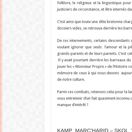
folklore, le religieux et la linguistique po
justiciers de circonstance, et être internés da
C’est ainsi que toute une élite bretonne ch
dossiers vides, se retrouva derrière les barr
De ces internements, certains descendants d
voulant ignorer que seuls l’amour et la p
grands-parents et de leurs parents. C’est ce
Il y avait pourtant derrière les barreaux d
jouer les « Monsieur Propre » de l’Histoire 
mémoire de ceux à qui nous devons aujourd’h
de notre culture.
Parmi ces combats, retenons celui pour la la
vous entretenir d’un fait quasiment inconnu 
manque d’intérêt ?
KAMP MARC’HARID – SKOL