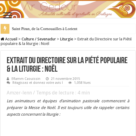
28 juillet : Saint Samson de Dol, père de la Bretagne chrétienne
Accueil
>
Culture / Sevenadur
>
Liturgie
>
Extrait du Directoire sur la Piété
populaire & la liturgie : Noël
Extrait du Directoire sur la Piété populaire
& la liturgie : Noël
Eflamm Caouissin
21 novembre 2015
Réagissez et donnez votre avis !
1,058 Vues
Amzer-lenn / Temps de lecture :
4
min
Les animateurs et équipes d’animation pastorale commencent à
préparer la Messe de Noël. Il est toujours utile de rappeler certains
aspects concernant la liturgie :