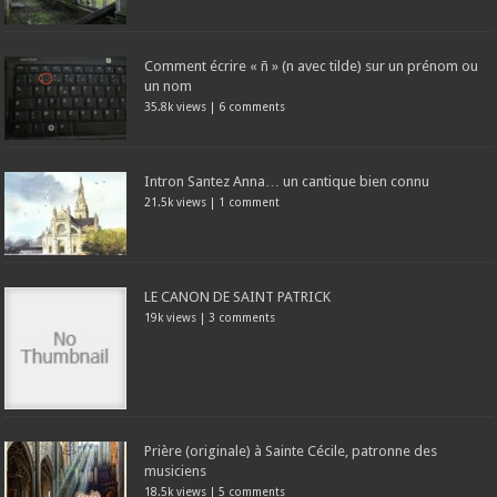
Comment écrire « ñ » (n avec tilde) sur un prénom ou
un nom
35.8k views
|
6 comments
Intron Santez Anna… un cantique bien connu
21.5k views
|
1 comment
LE CANON DE SAINT PATRICK
19k views
|
3 comments
Prière (originale) à Sainte Cécile, patronne des
musiciens
18.5k views
|
5 comments