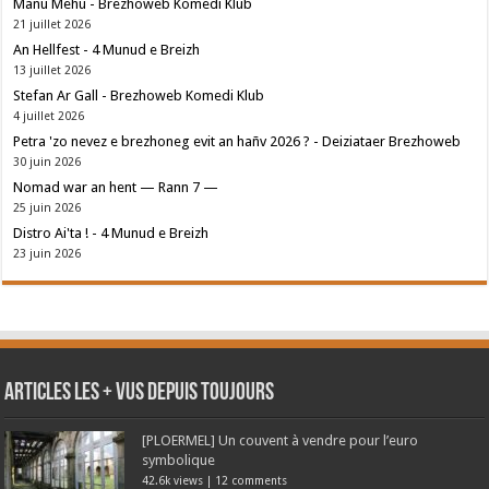
Manu Mehu - Brezhoweb Komedi Klub
21 juillet 2026
An Hellfest - 4 Munud e Breizh
13 juillet 2026
Stefan Ar Gall - Brezhoweb Komedi Klub
4 juillet 2026
Petra 'zo nevez e brezhoneg evit an hañv 2026 ? - Deiziataer Brezhoweb
30 juin 2026
Nomad war an hent — Rann 7 —
25 juin 2026
Distro Ai'ta ! - 4 Munud e Breizh
23 juin 2026
Articles les + vus depuis toujours
[PLOERMEL] Un couvent à vendre pour l’euro
symbolique
42.6k views
|
12 comments