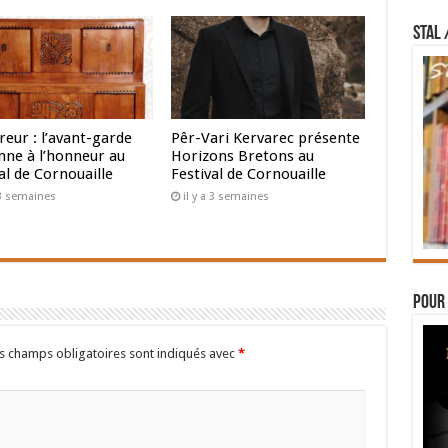
STAL 
reur : l’avant-garde
Pêr-Vari Kervarec présente
nne à l’honneur au
Horizons Bretons au
al de Cornouaille
Festival de Cornouaille
a 3 semaines
il y a 3 semaines
Pour 
s champs obligatoires sont indiqués avec
*