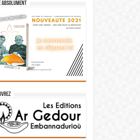
e absolument
uvrez