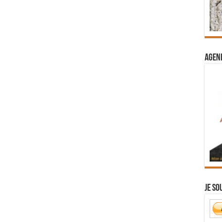
Agend
Je so