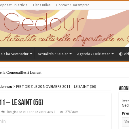
oposez un article
Liens utiles
Contact / Darempred
 Feiz ha Sevenadur
Actualités / Keleier
Agenda / Deiziataer
Vi
de la Cornouailles à Lorient
adennoù
>
FEST DEIZ LE 20 NOVEMBRE 2011 – LE SAINT (56)
Abon
Rece
1 – LE SAINT (56)
Gedo
Réagissez et donnez votre avis !
276 Vues
Pré
in