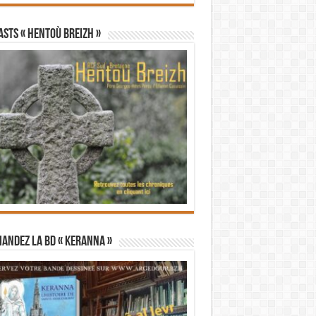
STS « Hentoù Breizh »
andez la BD « Keranna »