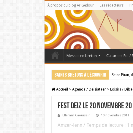
À propos du blog Ar Gedour
Les rédacteurs
Pr
Messes en breton
Culture et Foi /
Saints bretons à découvrir
Saint Piran, 
Accueil
>
Agenda / Deiziataer
>
Loisirs / Dib
FEST DEIZ LE 20 NOVEMBRE 201
Eflamm Caouissin
10 novembre 2011
Amzer-lenn / Temps de lecture :
1
m