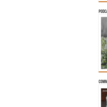
PODCA
Comm