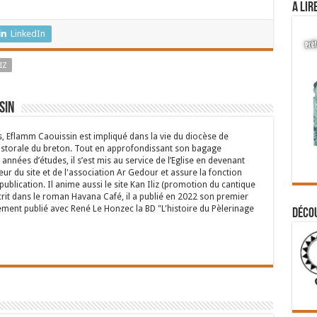
A lir
LinkedIn
IZ
sin
s, Eflamm Caouissin est impliqué dans la vie du diocèse de
astorale du breton. Tout en approfondissant son bagage
années d’études, il s’est mis au service de l’Eglise en devenant
eur du site et de l'association Ar Gedour et assure la fonction
ublication. Il anime aussi le site Kan Iliz (promotion du cantique
crit dans le roman Havana Café, il a publié en 2022 son premier
ent publié avec René Le Honzec la BD "L'histoire du Pèlerinage
Déco