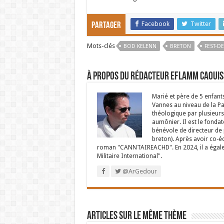
Facebook
Twitter
Partager
Mots-clés
BOD KELENN
BRETON
FEST-DE
À propos du rédacteur Eflamm Caouis
Marié et père de 5 enfant
Vannes au niveau de la P
théologique par plusieurs 
aumônier. Il est le fondat
bénévole de directeur de p
breton). Après avoir co-é
roman "CANNTAIREACHD". En 2024, il a égalem
Militaire International".
@ArGedour
Articles sur le même thème