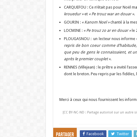
CARQUEFOU : Ce n’était pas pour Noël mais
krouedur »
et
« Pe trouz war an douar ».
GOURIN :
« Kanom Noel »
chanté à la me
LOCMINE :
« Pe trouz zo ar en douar »
le 
PLOUGASNOU : un lecteur nous informe
repris de bon coeur comme d’habitude, 
que peu de gens le connaissaient, et un
après le premier couplet ».
RENNES (Villejean) : le prêtre a invité l’as
dont le breton. Peu repris par les fidèles, 
Merci à ceux qui nous fournissent les informa
[CC BY-NC-ND : Partage autorisé sur un autre si
Facebook
Twitter
Partager