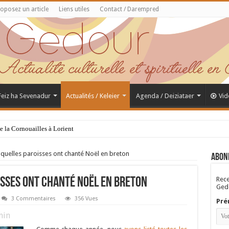
oposez un article
Liens utiles
Contact / Darempred
 Feiz ha Sevenadur
Actualités / Keleier
Agenda / Deiziataer
Vid
de la Cornouailles à Lorient
quelles paroisses ont chanté Noël en breton
Abon
Rece
isses ont chanté Noël en breton
Gedo
3 Commentaires
356 Vues
Pré
in