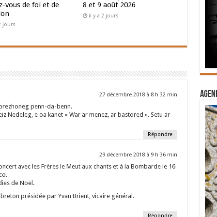
-vous de foi et de
8 et 9 août 2026
ion
il y a 2 jours
 2 jours
Agend
27 décembre 2018 à 8 h 32 min
e brezhoneg penn-da-benn.
z Nedeleg, e oa kanet « War ar menez, ar bastored ». Setu ar
Répondre
29 décembre 2018 à 9 h 36 min
oncert avec les Frères le Meut aux chants et à la Bombarde le 16
co.
ies de Noël.
breton présidée par Yvan Brient, vicaire général.
Répondre