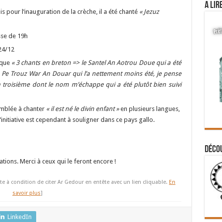
A lir
 pour l’inauguration de la crèche, il a été chanté
« Jezuz
sse de 19h
24/12
 que
« 3 chants en breton => le Santel An Aotrou Doue qui a été
Pe Trouz War An Douar qui l’a nettement moins été, je pense
 troisième dont le nom m’échappe qui a été plutôt bien suivi
semblée à chanter
« il est né le divin enfant »
en plusieurs langues,
l’initiative est cependant à souligner dans ce pays gallo.
Déco
tions. Merci à ceux qui le feront encore !
te à condition de citer Ar Gedour en entête avec un lien cliquable.
En
savoir plus
]
LinkedIn