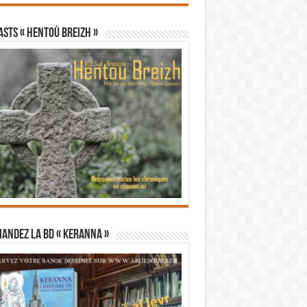
STS « Hentoù Breizh »
andez la BD « Keranna »