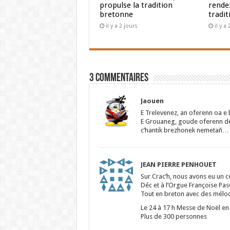
propulse la tradition
rendez
bretonne
tradit
il y a 2 jours
il y a
3 Commentaires
Jaouen
E Trelevenez, an oferenn oa 
E Grouaneg, goude oferenn dei
c’hantik brezhonek nemetañ…
JEAN PIERRE PENHOUET
Sur Crac’h, nous avons eu un c
Déc et à l’Orgue Françoise Pas
Tout en breton avec des mélod
Le 24 à 17 h Messe de Noël en 
Plus de 300 personnes