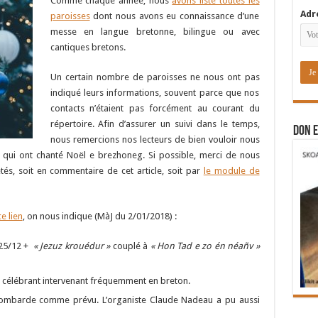
Comme chaque année, nous
avons listé toutes les
Adr
paroisses
dont nous avons eu connaissance d’une
messe en langue bretonne, bilingue ou avec
cantiques bretons.
Un certain nombre de paroisses ne nous ont pas
indiqué leurs informations, souvent parce que nos
contacts n’étaient pas forcément au courant du
répertoire. Afin d’assurer un suivi dans le temps,
DON E
nous remercions nos lecteurs de bien vouloir nous
s qui ont chanté Noël e brezhoneg. Si possible, merci de nous
rétés, soit en commentaire de cet article, soit par
le module de
e lien
, on nous indique (MàJ du 2/01/2018) :
25/12 +
« Jezuz krouédur »
couplé à
« Hon Tad e zo én néañv »
n célébrant intervenant fréquemment en breton.
a bombarde comme prévu. L’organiste Claude Nadeau a pu aussi