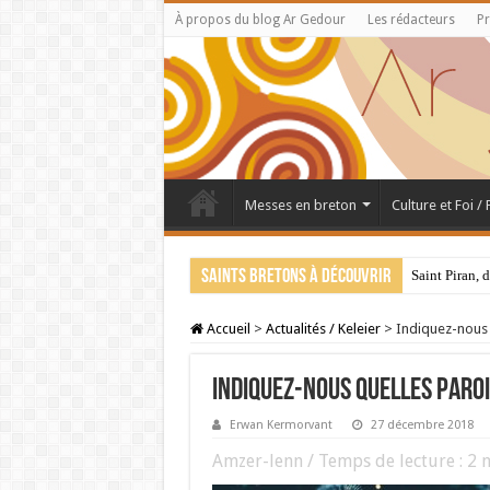
À propos du blog Ar Gedour
Les rédacteurs
Pr
Messes en breton
Culture et Foi /
Saints bretons à découvrir
Saint Piran, 
Accueil
>
Actualités / Keleier
>
Indiquez-nous 
Indiquez-nous quelles paro
Erwan Kermorvant
27 décembre 2018
Amzer-lenn / Temps de lecture :
2
m