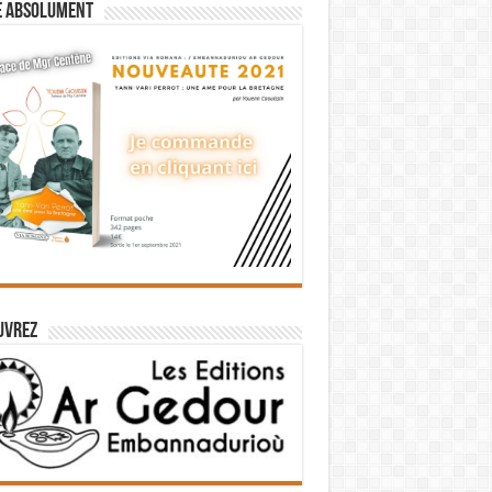
e absolument
uvrez