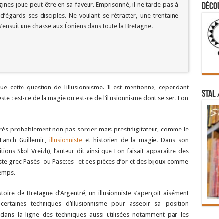
gines joue peut-être en sa faveur. Emprisonné, il ne tarde pas à
Déco
d’égards ses disciples. Ne voulant se rétracter, une trentaine
s’ensuit une chasse aux Éoniens dans toute la Bretagne.
ue cette question de l’illusionnisme. Il est mentionné, cependant
STAL 
este : est-ce de la magie ou est-ce de l’illusionnisme dont se sert Eon
rès probablement non pas sorcier mais prestidigitateur, comme le
 Fañch Guillemin,
illusionniste
et historien de la magie. Dans son
ons Skol Vreizh), l’auteur dit ainsi que Eon faisait apparaître des
iste grec Pasès -ou Pasetes- et des pièces d’or et des bijoux comme
temps.
istoire de Bretagne d’Argentré, un illusionniste s’aperçoit aisément
 certaines techniques d’illusionnisme pour asseoir sa position
dans la ligne des techniques aussi utilisées notamment par les