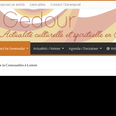
oposez un article
Liens utiles
Contact / Darempred
 Feiz ha Sevenadur
Actualités / Keleier
Agenda / Deiziataer
Vid
de la Cornouailles à Lorient