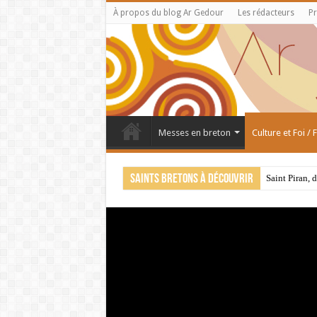
À propos du blog Ar Gedour
Les rédacteurs
Pr
Messes en breton
Culture et Foi /
Saints bretons à découvrir
Saint Piran, 