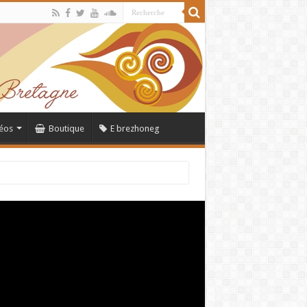
éos
Boutique
E brezhoneg