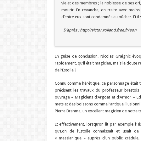
vie et des membres ; la noblesse de ses ori
mourir. En revanche, on traite avec moins 
d’entre eux sont condamnés au bûcher. Et il 
D’après : http://victor.rolland.free.fr/eon
En guise de conclusion, Nicolas Graignic évoq
rapidement, qu’il était magicien, mais le doute r
de l’Estoile ?
Connu comme hérétique, ce personnage était t
précisent les travaux du professeur brestois
ouvrage « Magiciens d’Argoat et d’Armor – Editi
mets et des boissons comme l’antique illusionn
Pierre Brahma, un excellent magicien de notre 
Et effectivement, lorsqu’on lit par exemple l’H
qu’Eon de l’Estoile connaissait et usait de
« messianique » auprès d’un public crédule, 