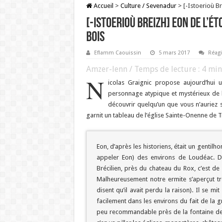
Accueil
>
Culture / Sevenadur
>
[-Istoerioù Br
[-Istoerioù Breizh] Eon de l’ét
bois
Eflamm Caouissin
5 mars 2017
Réagi
Amzer-lenn / Temps de lecture :
4
min
N
icolas Graignic propose aujourd’hui 
personnage atypique et mystérieux de l’h
découvrir quelqu’un que vous n’auriez 
garnit un tableau de l’église Sainte-Onenne de 
Eon, d’après les historiens, était un gentil
appeler Eon) des environs de Loudéac. De
Brécilien, près du chateau du Rox, c’est de
Malheureusement notre ermite s’aperçut très
disent qu’il avait perdu la raison). Il se m
facilement dans les environs du fait de la gr
peu recommandable près de la fontaine de 