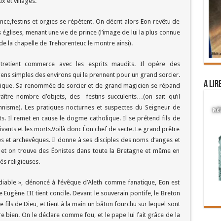
x et villages.
e,festins et orgies se répètent. On décrit alors Eon revêtu de
églises, menant une vie de prince (l’image de lui la plus connue
 de la chapelle de Trehorenteuc le montre ainsi).
ntretient commerce avec les esprits maudits. Il opère des
ns simples des environs qui le prennent pour un grand sorcier.
A lir
bolique. Sa renommée de sorcier et de grand magicien se répand
raître nombre d’objets, des festins succulents…(on sait qu’il
onnisme). Les pratiques nocturnes et suspectes du Seigneur de
its. Il remet en cause le dogme catholique. Il se prétend fils de
ivants et les morts.Voilà donc Éon chef de secte. Le grand prêtre
es et archevêques. Il donne à ses disciples des noms d’anges et
s et on trouve des Éonistes dans toute la Bretagne et même en
és religieuses.
e diable », dénoncé à l’évêque d’Aleth comme fanatique, Eon est
 Eugène III tient concile. Devant le souverain pontife, le Breton
me fils de Dieu, et tient à la main un bâton fourchu sur lequel sont
re bien. On le déclare comme fou, et le pape lui fait grâce de la