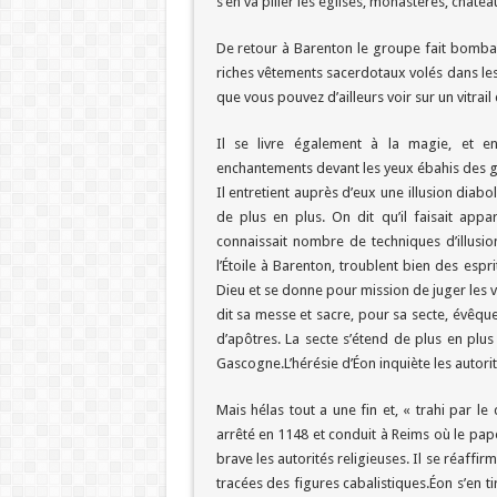
s’en va piller les églises, monastères, château
De retour à Barenton le groupe fait bombanc
riches vêtements sacerdotaux volés dans les 
que vous pouvez d’ailleurs voir sur un vitrail
Il se livre également à la magie, et e
enchantements devant les yeux ébahis des ge
Il entretient auprès d’eux une illusion dia
de plus en plus. On dit qu’il faisait appa
connaissait nombre de techniques d’illusi
l’Étoile à Barenton, troublent bien des espr
Dieu et se donne pour mission de juger les v
dit sa messe et sacre, pour sa secte, évêqu
d’apôtres. La secte s’étend de plus en plu
Gascogne.L’hérésie d’Éon inquiète les autorit
Mais hélas tout a une fin et, « trahi par l
arrêté en 1148 et conduit à Reims où le pape
brave les autorités religieuses. Il se réaffir
tracées des figures cabalistiques.Éon s’en ti