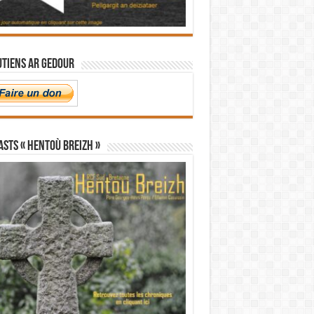
utiens Ar Gedour
STS « Hentoù Breizh »