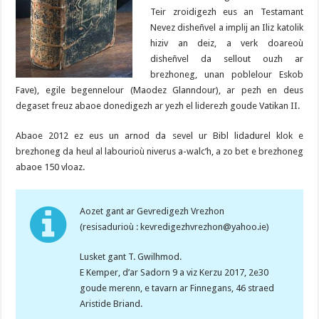
Teir zroidigezh eus an Testamant
Nevez disheñvel a implij an Iliz katolik
hiziv an deiz, a verk doareoù
disheñvel da sellout ouzh ar
brezhoneg, unan poblelour Eskob
Fave), egile begennelour (Maodez Glanndour), ar pezh en deus
degaset freuz abaoe donedigezh ar yezh el liderezh goude Vatikan II.
Abaoe 2012 ez eus un arnod da sevel ur Bibl lidadurel klok e
brezhoneg da heul al labourioù niverus a-walc’h, a zo bet e brezhoneg
abaoe 150 vloaz.
Aozet gant ar Gevredigezh Vrezhon
(resisadurioù : kevredigezhvrezhon
@yahoo.ie
)
Lusket gant T. Gwilhmod.
E Kemper, d’ar Sadorn 9 a viz Kerzu 2017, 2e30
goude merenn, e tavarn ar Finnegans, 46 straed
Aristide Briand.