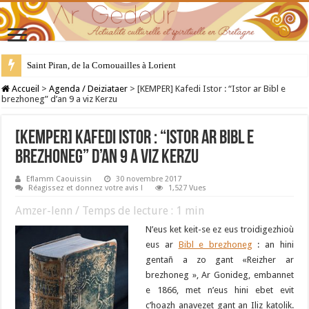
Saint Piran, de la Cornouailles à Lorient
28 juillet : Saint Samson de Dol, père de la Bretagne chrétienne
Accueil
>
Agenda / Deiziataer
>
[KEMPER] Kafedi Istor : “Istor ar Bibl e
brezhoneg” d’an 9 a viz Kerzu
[KEMPER] Kafedi Istor : “Istor ar Bibl e
brezhoneg” d’an 9 a viz Kerzu
Eflamm Caouissin
30 novembre 2017
Réagissez et donnez votre avis !
1,527 Vues
Amzer-lenn / Temps de lecture :
1
min
N’eus ket keit-se ez eus troidigezhioù
eus ar
Bibl e brezhoneg
: an hini
gentañ a zo gant «Reizher ar
brezhoneg », Ar Gonideg, embannet
e 1866, met n’eus hini ebet evit
c’hoazh anavezet gant an Iliz katolik.