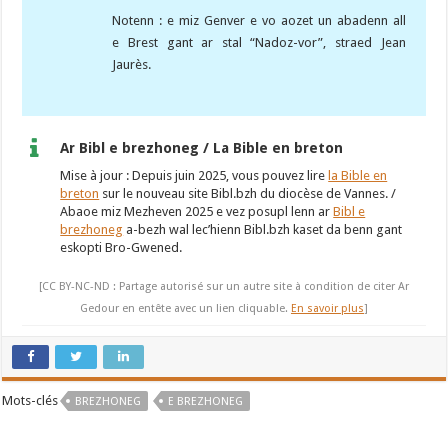
Notenn : e miz Genver e vo aozet un abadenn all
e Brest gant ar stal “Nadoz-vor”, straed Jean
Jaurès.
Ar Bibl e brezhoneg / La Bible en breton
Mise à jour : Depuis juin 2025, vous pouvez lire
la Bible en
breton
sur le nouveau site Bibl.bzh du diocèse de Vannes. /
Abaoe miz Mezheven 2025 e vez posupl lenn ar
Bibl e
brezhoneg
a-bezh wal lec’hienn Bibl.bzh kaset da benn gant
eskopti Bro-Gwened.
[CC BY-NC-ND : Partage autorisé sur un autre site à condition de citer Ar
Gedour en entête avec un lien cliquable.
En savoir plus
]
Mots-clés
BREZHONEG
E BREZHONEG