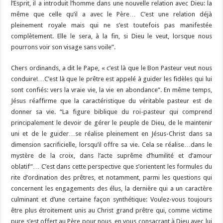
l’Esprit, il a introduit l’homme dans une nouvelle relation avec Dieu: la
même que celle qu’il a avec le Père… C’est une relation déjà
pleinement royale mais qui ne s’est toutefois pas manifestée
complètement. Elle le sera, à la fin, si Dieu le veut, lorsque nous
pourrons voir son visage sans voile”.
Chers ordinands, a dit le Pape, « c’est là que le Bon Pasteur veut nous
conduire!…C’est là que le prêtre est appelé à guider les fidèles qui lui
sont confiés: vers la vraie vie, la vie en abondance”. En même temps,
Jésus réaffirme que la caractéristique du véritable pasteur est de
donner sa vie. “La figure biblique du roi-pasteur qui comprend
principalement le devoir de gérer le peuple de Dieu, de le maintenir
uni et de le guider…se réalise pleinement en Jésus-Christ dans sa
dimension sacrificielle, lorsqu’il offre sa vie. Cela se réalise…dans le
mystère de la croix, dans l’acte suprême d’humilité et d’amour
oblatif”… C’est dans cette perspective que s’orientent les formules du
rite d’ordination des prêtres, et notamment, parmi les questions qui
concernent les engagements des élus, la dernière qui a un caractère
culminant et d’une certaine façon synthétique: Voulez-vous toujours
être plus étroitement unis au Christ grand prêtre qui, comme victime
pure s’est offert au Père pour nous, en vous consacrant à Dieu avec lui