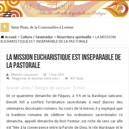
Saint Piran, de la Cornouailles à Lorient
28 juillet : Saint Samson de Dol, père de la Bretagne chrétienne
Accueil
>
Culture / Sevenadur
>
Nourriture spirituelle
>
LA MISSION
EUCHARISTIQUE EST INSEPARABLE DE LA PASTORALE
LA MISSION EUCHARISTIQUE EST INSEPARABLE DE
LA PASTORALE
Eflamm Caouissin
1 mai 2012
Réagissez et donnez votre avis !
437 Vues
Amzer-lenn / Temps de lecture :
5
min
En ce quatrième dimanche de Pâques, à 9 h en la Basilique vaticane,
Benoît XVI a conféré l’ordination sacerdotale à neuf diacres des
séminaires diocésains romains. Au cours de la messe, il a expliqué que
la tradition romaine de célébrer les ordinations sacerdotales ce
dimanche, appelé dimanche du Bon Pasteur, est riche de sens car elle
est “liée à la convergence entre la Parole de Dieu, le rite liturgique et le