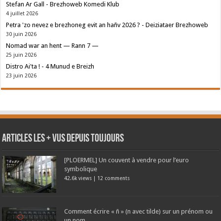
Stefan Ar Gall - Brezhoweb Komedi Klub
4 juillet 2026
Petra 'zo nevez e brezhoneg evit an hañv 2026 ? - Deiziataer Brezhoweb
30 juin 2026
Nomad war an hent — Rann 7 —
25 juin 2026
Distro Ai'ta ! - 4 Munud e Breizh
23 juin 2026
Articles les + vus depuis toujours
[PLOERMEL] Un couvent à vendre pour l’euro
symbolique
42.6k views
|
12 comments
Comment écrire « ñ » (n avec tilde) sur un prénom ou
un nom