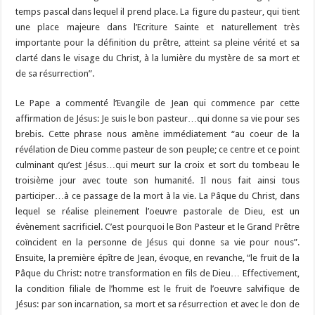
temps pascal dans lequel il prend place. La figure du pasteur, qui tient
une place majeure dans l’Ecriture Sainte et naturellement très
importante pour la définition du prêtre, atteint sa pleine vérité et sa
clarté dans le visage du Christ, à la lumière du mystère de sa mort et
de sa résurrection”.
Le Pape a commenté l’Evangile de Jean qui commence par cette
affirmation de Jésus: Je suis le bon pasteur…qui donne sa vie pour ses
brebis. Cette phrase nous amène immédiatement “au coeur de la
révélation de Dieu comme pasteur de son peuple; ce centre et ce point
culminant qu’est Jésus…qui meurt sur la croix et sort du tombeau le
troisième jour avec toute son humanité. Il nous fait ainsi tous
participer…à ce passage de la mort à la vie. La Pâque du Christ, dans
lequel se réalise pleinement l’oeuvre pastorale de Dieu, est un
évènement sacrificiel. C’est pourquoi le Bon Pasteur et le Grand Prêtre
coïncident en la personne de Jésus qui donne sa vie pour nous”.
Ensuite, la première épître de Jean, évoque, en revanche, “le fruit de la
Pâque du Christ: notre transformation en fils de Dieu… Effectivement,
la condition filiale de l’homme est le fruit de l’oeuvre salvifique de
Jésus: par son incarnation, sa mort et sa résurrection et avec le don de