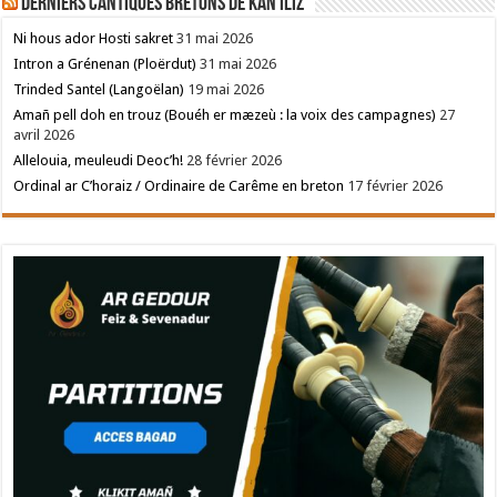
Derniers cantiques bretons de Kan Iliz
Ni hous ador Hosti sakret
31 mai 2026
Intron a Grénenan (Ploërdut)
31 mai 2026
Trinded Santel (Langoëlan)
19 mai 2026
Amañ pell doh en trouz (Bouéh er mæzeù : la voix des campagnes)
27
avril 2026
Allelouia, meuleudi Deoc’h!
28 février 2026
Ordinal ar C’horaiz / Ordinaire de Carême en breton
17 février 2026