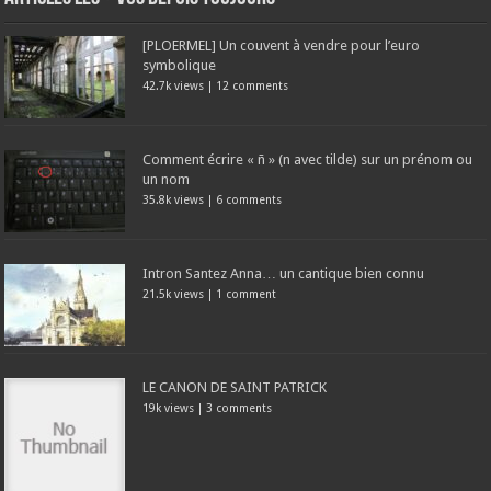
[PLOERMEL] Un couvent à vendre pour l’euro
symbolique
42.7k views
|
12 comments
Comment écrire « ñ » (n avec tilde) sur un prénom ou
un nom
35.8k views
|
6 comments
Intron Santez Anna… un cantique bien connu
21.5k views
|
1 comment
LE CANON DE SAINT PATRICK
19k views
|
3 comments