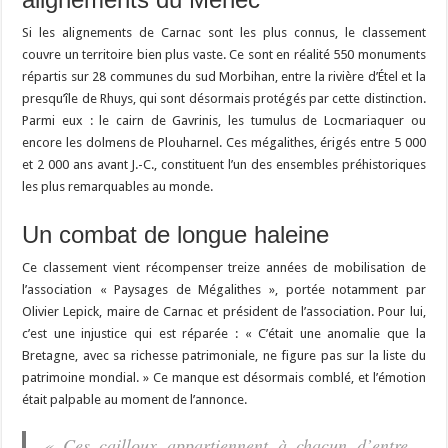
Si les alignements de Carnac sont les plus connus, le classement
couvre un territoire bien plus vaste. Ce sont en réalité 550 monuments
répartis sur 28 communes du sud Morbihan, entre la rivière d’Étel et la
presqu’île de Rhuys, qui sont désormais protégés par cette distinction.
Parmi eux : le cairn de Gavrinis, les tumulus de Locmariaquer ou
encore les dolmens de Plouharnel. Ces mégalithes, érigés entre 5 000
et 2 000 ans avant J.-C., constituent l’un des ensembles préhistoriques
les plus remarquables au monde.
Un combat de longue haleine
Ce classement vient récompenser treize années de mobilisation de
l’association « Paysages de Mégalithes », portée notamment par
Olivier Lepick, maire de Carnac et président de l’association. Pour lui,
c’est une injustice qui est réparée : « C’était une anomalie que la
Bretagne, avec sa richesse patrimoniale, ne figure pas sur la liste du
patrimoine mondial. » Ce manque est désormais comblé, et l’émotion
était palpable au moment de l’annonce.
« Ces cailloux appartiennent à chacun d’entre