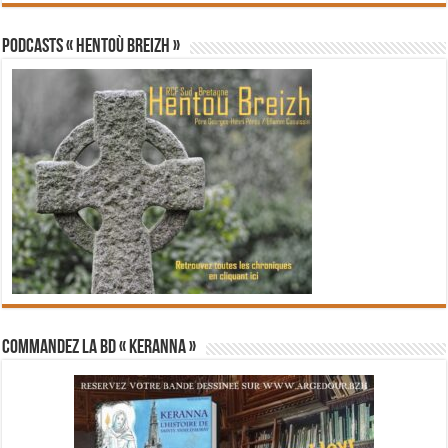
PODCASTS « Hentoù Breizh »
Commandez la BD « Keranna »