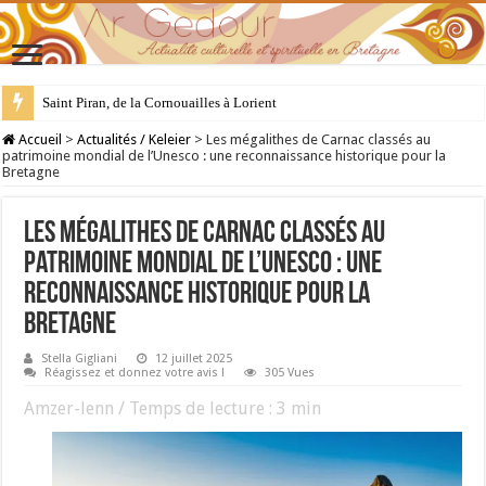
28 juillet : Saint Samson de Dol, père de la Bretagne chrétienne
Accueil
>
Actualités / Keleier
>
Les mégalithes de Carnac classés au
patrimoine mondial de l’Unesco : une reconnaissance historique pour la
Bretagne
Les mégalithes de Carnac classés au
patrimoine mondial de l’Unesco : une
reconnaissance historique pour la
Bretagne
Stella Gigliani
12 juillet 2025
Réagissez et donnez votre avis !
305 Vues
Amzer-lenn / Temps de lecture :
3
min