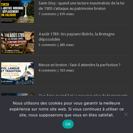
Saint-Divy : quand une lecture maximaliste de la loi
de 1905 s’attaque au patrimoine breton
7 comments
|
619 views
4 août 1789 : les paysans libérés, la Bretagne
dépossédée
5 comments
|
289 views
Messe en breton : faut-il attendre la perfection ?
4 comments
|
103 views
Que faire quand il n’y a presque plus de bretonnants
dans nos paroisses ?
Nous utilisons des cookies pour vous garantir la meilleure
4 comments
|
182 views
expérience sur notre site web. Si vous continuez à utiliser ce
site, nous supposerons que vous en êtes satisfait.
Ne manquez pas la nouveauté de Bernard Rio "LA REVOLUTION DES
OK
Homelienn evit oferenn vrezhoneg pardon Santez
OMBRES".
CLIQUEZ ICI POUR EN SAVOIR PLUS
ou
Ignorer
Anna – 26/07/2026 (+vidéo)