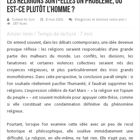
Les religions sont-elles un problème, ou
est-ce plutôt l’homme ?
Tudwal Ar Gov
8 mai 2026
Réagissez et donnez votre avis !
287 Vues
Amzer-lenn / Temps de lecture :
7
min
On entend souvent, dans les débats contemporains, une idée devenue
presque réflexe : les religions seraient responsables d’une grande
partie des malheurs du monde. Les conflits, les divisions, les
fanatismes et certaines violences collectives seraient nés des
croyances religieuses, et plus particulièrement des trois grands
monothéismes. Dans cette perspective, la conclusion paraît simple : si
l’on souhaite réellement pacifier l’humanité, il faudrait supprimer les
religions. L’expression célèbre de
Karl Marx
– « la religion est l’opium
du peuple » – est souvent mobilisée pour appuyer cette thèse, comme
si elle constituait une condamnation définitive du phénomène
religieux.
Pourtant, lorsque l’on examine cette idée avec un peu de recul
historique et philosophique, elle soulève immédiatement une
difficulté. La religion, en elle-même, ne fait rien. Elle n’agit pas, ne