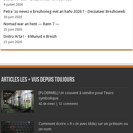
4 juillet 2026
Petra 'zo nevez e brezhoneg evit an hañv 2026 ? - Deiziataer Brezhoweb
30 juin 2026
Nomad war an hent — Rann 7 —
25 juin 2026
Distro Ai'ta ! - 4 Munud e Breizh
23 juin 2026
Articles les + vus depuis toujours
[PLOERMEL] Un couvent à vendre pour l’euro
symbolique
42.6k views
|
12 comments
Comment écrire « ñ » (n avec tilde) sur un prénom ou
un nom