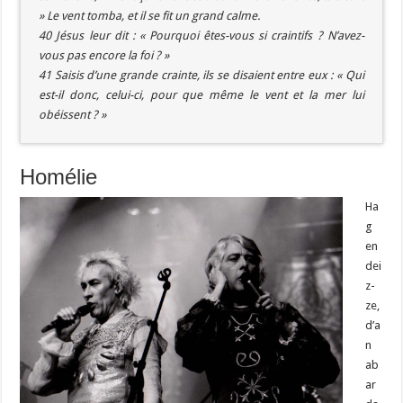
» Le vent tomba, et il se fit un grand calme.
40 Jésus leur dit : « Pourquoi êtes-vous si craintifs ? N’avez-
vous pas encore la foi ? »
41 Saisis d’une grande crainte, ils se disaient entre eux : « Qui
est-il donc, celui-ci, pour que même le vent et la mer lui
obéissent ? »
Homélie
Ha
g
en
dei
z-
ze,
d’a
n
ab
ar