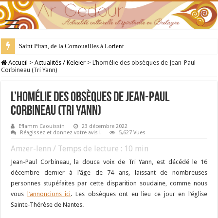
28 juillet : Saint Samson de Dol, père de la Bretagne chrétienne
Accueil
>
Actualités / Keleier
>
L’homélie des obsèques de Jean-Paul
Corbineau (Tri Yann)
L’homélie des obsèques de Jean-Paul
Corbineau (Tri Yann)
Eflamm Caouissin
23 décembre 2022
Réagissez et donnez votre avis !
5,627 Vues
Amzer-lenn / Temps de lecture :
10
min
Jean-Paul Corbineau, la douce voix de Tri Yann, est décédé le 16
décembre dernier à l’âge de 74 ans, laissant de nombreuses
personnes stupéfaites par cette disparition soudaine, comme nous
vous
l’annoncions ici
. Les obsèques ont eu lieu ce jour en l’église
Sainte-Thérèse de Nantes.