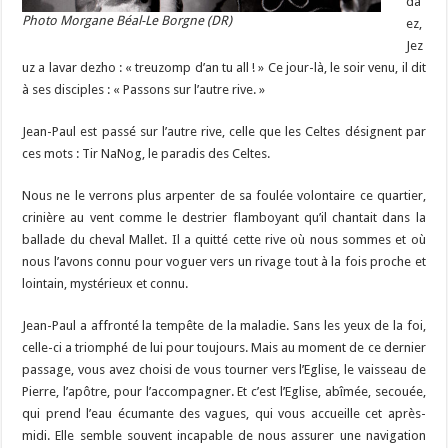
da
Photo Morgane Béal-Le Borgne (DR)
ez,
Jez
uz a lavar dezho : « treuzomp d’an tu all ! » Ce jour-là, le soir venu, il dit
à ses disciples : « Passons sur l’autre rive. »
Jean-Paul est passé sur l’autre rive, celle que les Celtes désignent par
ces mots : Tir NaNog, le paradis des Celtes.
Nous ne le verrons plus arpenter de sa foulée volontaire ce quartier,
crinière au vent comme le destrier flamboyant qu’il chantait dans la
ballade du cheval Mallet. Il a quitté cette rive où nous sommes et où
nous l’avons connu pour voguer vers un rivage tout à la fois proche et
lointain, mystérieux et connu.
Jean-Paul a affronté la tempête de la maladie. Sans les yeux de la foi,
celle-ci a triomphé de lui pour toujours. Mais au moment de ce dernier
passage, vous avez choisi de vous tourner vers l’Eglise, le vaisseau de
Pierre, l’apôtre, pour l’accompagner. Et c’est l’Eglise, abîmée, secouée,
qui prend l’eau écumante des vagues, qui vous accueille cet après-
midi. Elle semble souvent incapable de nous assurer une navigation