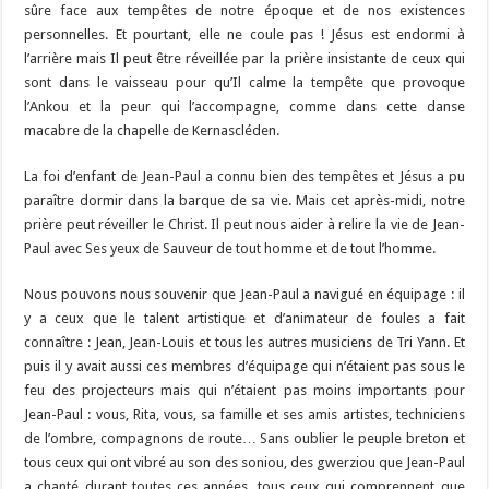
sûre face aux tempêtes de notre époque et de nos existences
personnelles. Et pourtant, elle ne coule pas ! Jésus est endormi à
l’arrière mais Il peut être réveillée par la prière insistante de ceux qui
sont dans le vaisseau pour qu’Il calme la tempête que provoque
l’Ankou et la peur qui l’accompagne, comme dans cette danse
macabre de la chapelle de Kernascléden.
La foi d’enfant de Jean-Paul a connu bien des tempêtes et Jésus a pu
paraître dormir dans la barque de sa vie. Mais cet après-midi, notre
prière peut réveiller le Christ. Il peut nous aider à relire la vie de Jean-
Paul avec Ses yeux de Sauveur de tout homme et de tout l’homme.
Nous pouvons nous souvenir que Jean-Paul a navigué en équipage : il
y a ceux que le talent artistique et d’animateur de foules a fait
connaître : Jean, Jean-Louis et tous les autres musiciens de Tri Yann. Et
puis il y avait aussi ces membres d’équipage qui n’étaient pas sous le
feu des projecteurs mais qui n’étaient pas moins importants pour
Jean-Paul : vous, Rita, vous, sa famille et ses amis artistes, techniciens
de l’ombre, compagnons de route… Sans oublier le peuple breton et
tous ceux qui ont vibré au son des soniou, des gwerziou que Jean-Paul
a chanté durant toutes ces années, tous ceux qui comprennent que