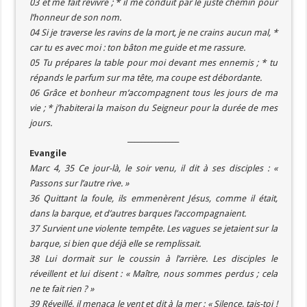
03 et me fait revivre ; * il me conduit par le juste chemin pour
l’honneur de son nom.
04 Si je traverse les ravins de la mort, je ne crains aucun mal, *
car tu es avec moi : ton bâton me guide et me rassure.
05 Tu prépares la table pour moi devant mes ennemis ; * tu
répands le parfum sur ma tête, ma coupe est débordante.
06 Grâce et bonheur m’accompagnent tous les jours de ma
vie ; * j’habiterai la maison du Seigneur pour la durée de mes
jours.
_______________
Evangile
Marc 4, 35 Ce jour-là, le soir venu, il dit à ses disciples : «
Passons sur l’autre rive. »
36 Quittant la foule, ils emmenèrent Jésus, comme il était,
dans la barque, et d’autres barques l’accompagnaient.
37 Survient une violente tempête. Les vagues se jetaient sur la
barque, si bien que déjà elle se remplissait.
38 Lui dormait sur le coussin à l’arrière. Les disciples le
réveillent et lui disent : « Maître, nous sommes perdus ; cela
ne te fait rien ? »
39 Réveillé, il menaça le vent et dit à la mer : « Silence, tais-toi !