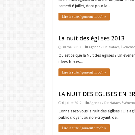
samedi 6 juillet, dont pour la...
Lire la suite / gouzout hiroc'h »
La nuit des églises 2013
30 mai 2013
Agenda / Deiziataer
,
Événemen
Qu'est ce que la Nuit des églises ? Un évène
idées forces...
Lire la suite / gouzout hiroc'h »
LA NUIT DES EGLISES EN B
6 juillet 2012
Agenda / Deiziataer
,
Événemen
Connaissez-vous la Nuit des églises ? Il s'ag
public croyant ou non-croyant, de...
Lire la suite / gouzout hiroc'h »