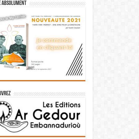
e absolument
uvrez