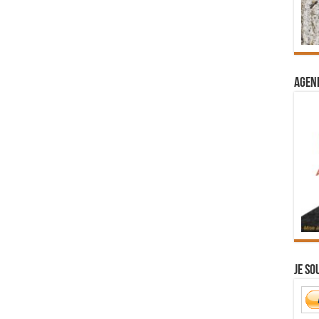
Agend
Je so