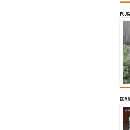
PODCA
Comm