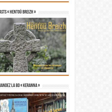
STS « Hentoù Breizh »
andez la BD « Keranna »