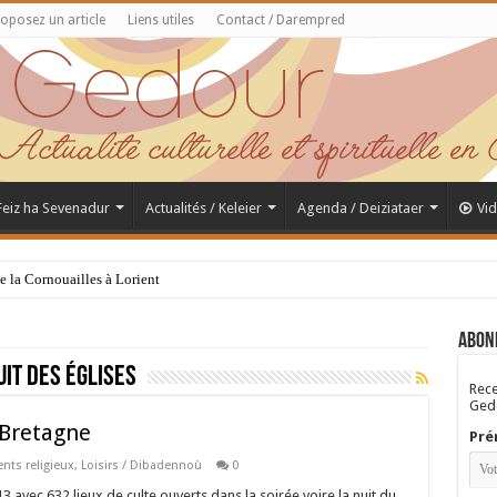
oposez un article
Liens utiles
Contact / Darempred
 Feiz ha Sevenadur
Actualités / Keleier
Agenda / Deiziataer
Vi
de la Cornouailles à Lorient
Abon
uit des églises
Rece
Gedo
 Bretagne
Pré
ts religieux
,
Loisirs / Dibadennoù
0
3 avec 632 lieux de culte ouverts dans la soirée voire la nuit du