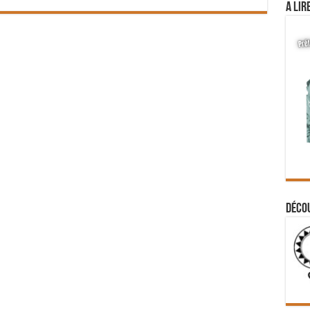
A lir
Déco