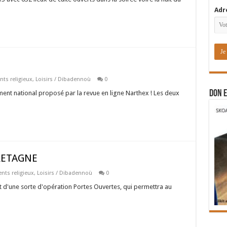
Adr
ts religieux
,
Loisirs / Dibadennoù
0
DON E
ment national proposé par la revue en ligne Narthex ! Les deux
RETAGNE
ts religieux
,
Loisirs / Dibadennoù
0
it d'une sorte d'opération Portes Ouvertes, qui permettra au