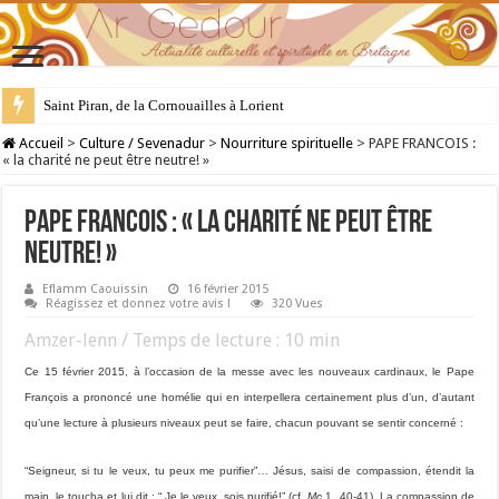
28 juillet : Saint Samson de Dol, père de la Bretagne chrétienne
Accueil
>
Culture / Sevenadur
>
Nourriture spirituelle
>
PAPE FRANCOIS :
« la charité ne peut être neutre! »
PAPE FRANCOIS : « la charité ne peut être
neutre! »
Eflamm Caouissin
16 février 2015
Réagissez et donnez votre avis !
320 Vues
Amzer-lenn / Temps de lecture :
10
min
Ce 15 février 2015, à l’occasion de la messe avec les nouveaux cardinaux, le Pape
François a prononcé une homélie qui en interpellera certainement plus d’un, d’autant
qu’une lecture à plusieurs niveaux peut se faire, chacun pouvant se sentir concerné :
“Seigneur, si tu le veux, tu peux me purifier”… Jésus, saisi de compassion, étendit la
main, le toucha et lui dit : “ Je le veux, sois purifié!” (cf.
Mc
1, 40-41). La compassion de