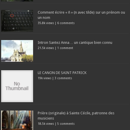
Comment écrire « ñ » (n avec tilde) sur un prénom ou
un nom
35.8k views
|
6 comments
Intron Santez Anna… un cantique bien connu
21.5k views
|
1 comment
LE CANON DE SAINT PATRICK
19k views
|
3 comments
Prière (originale) à Sainte Cécile, patronne des
musiciens
18.5k views
|
5 comments