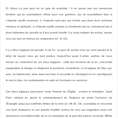
Et Jésus n’a pas peur de ce type de scandale ! Il ne pense pas aux personnes
fermées qui se scandalisent même pour une guérison, qui se scandalisent face à
n’importe quelle ouverture, à n’importe quel pas qui n’entre pas dans leurs schémas
mentaux et spirituels, à n’importe quelle caresse ou tendresse qui ne correspond pas à
leurs habitudes de pensée et à leur pureté rituelle. Il a voulu intégrer les exclus, sauver
ceux qui sont en dehors du campement (cf.
Jn
10).
Il y a deux logiques de pensée et de foi : la peur de perdre ceux qui sont sauvés et le
désir de sauver ceux qui sont perdus. Aujourd’hui aussi il arrive, parfois, de nous
trouver au croisement de ces deux logiques : celle des docteurs de la loi, c’est-à-dire
marginaliser le danger en éloignant la personne contaminée, et la logique de Dieu qui,
avec sa miséricorde, serre dans ses bras et accueille en réintégrant et en transfigurant
le mal en bien, la condamnation en salut et l’exclusion en annonce.
Ces deux logiques parcourent toute l’histoire de l’Église :
exclure et réintégrer
. Saint
Paul, mettant en œuvre le commandement du Seigneur de porter l’annonce de
l’Évangile jusqu’aux extrêmes limites de la terre (cf.
Mt
28, 19), scandalisa et rencontra
une forte résistance et une grande hostilité surtout de ceux qui exigeaient aussi une
observance inconditionnelle de la Loi mosaïque de la part des païens convertis. Même