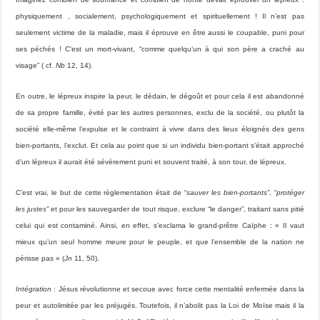
physiquement , socialement, psychologiquement et spirituellement ! Il n’est pas
seulement victime de la maladie, mais il éprouve en être aussi le coupable, puni pour
ses péchés ! C’est un mort-vivant, “comme quelqu’un à qui son père a craché au
visage” ( cf.
Nb
12, 14).
En outre, le lépreux inspire la peur, le dédain, le dégoût et pour cela il est abandonné
de sa propre famille, évité par les autres personnes, exclu de la société, ou plutôt la
société elle-même l’expulse et le contraint à vivre dans des lieux éloignés des gens
bien-portants, l’exclut. Et cela au point que si un individu bien-portant s’était approché
d’un lépreux il aurait été sévèrement puni et souvent traité, à son tour, de lépreux.
C’est vrai, le but de cette règlementation était de “
sauver les bien-portants”
, “
protéger
les justes”
et pour les sauvegarder de tout risque, exclure “le danger”, traitant sans pitié
celui qui est contaminé. Ainsi, en effet, s’exclama le grand-prêtre Caïphe : « Il vaut
mieux qu’un seul homme meure pour le peuple, et que l’ensemble de la nation ne
périsse pas » (
Jn
11, 50).
Intégration
: Jésus révolutionne et secoue avec force cette mentalité enfermée dans la
peur et autolimitée par les préjugés. Toutefois, il n’abolit pas la Loi de Moïse mais il la