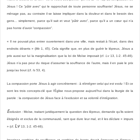
Jésus ! Ce “
pâtir avec
” qui le rapprochait de toute personne souffrante! Jésus, ne se
ménage pas, au contraire il se laisse impliquer dans la douleur et dans le besoin des
gens… simplement, parce qu’il sait et veut “
pâtir avec
”, parce qu’il a un cœur qui n’a
pas honte d’avoir “
compassion
”.
« Il ne pouvait plus entrer ouvertement dans une ville, mais restait à l’écart, dans des
endroits déserts » (
Mc
1, 45). Cela signifie que, en plus de guérir le lépreux, Jésus a
pris aussi sur lui la marginalisation que la loi de Moïse imposait (cf.
Lv
13, 1-2. 45-46).
Jésus n’a pas peur du risque d’assumer la souffrance de l’autre, mais il en paie le prix
jusqu’au bout (cf.
Is
53, 4).
La
compassion
porte Jésus à agir concrètement : à
réintégrer celui qui est exclu
! Et ce
sont les trois concepts-clé que l’Église nous propose aujourd’hui dans la liturgie de la
parole : la
compassion
de Jésus face à l’
exclusion
et sa volonté d’
intégration
.
E
xclusion :
Moïse, traitant juridiquement la question des lépreux, demande qu’ils soient
éloignés et exclus de la communauté, tant que dure leur mal, et il les déclare « impurs
Lv
» (cf.
13, 1-2. 45-46).
Imaginez combien de souffrance et combien de honte devait éprouver un lépreux :