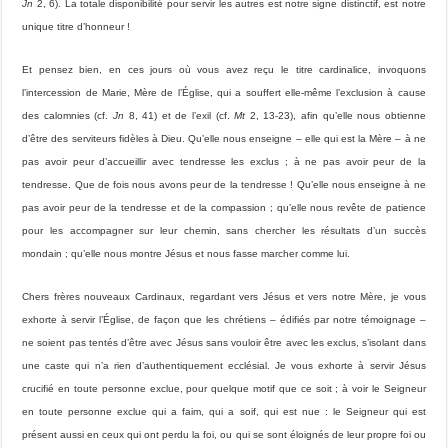
Jn
2, 6). La totale disponibilité pour servir les autres est notre signe distinctif, est notre
unique titre d’honneur !
Et pensez bien, en ces jours où vous avez reçu le titre cardinalice, invoquons
l’intercession de Marie, Mère de l’Église, qui a souffert elle-même l’exclusion à cause
des calomnies (cf.
Jn
8, 41) et de l’exil (cf.
Mt
2, 13-23), afin qu’elle nous obtienne
d’être des serviteurs fidèles à Dieu. Qu’elle nous enseigne – elle qui est la Mère – à ne
pas avoir peur d’accueillir avec tendresse les exclus ; à ne pas avoir peur de la
tendresse. Que de fois nous avons peur de la tendresse ! Qu’elle nous enseigne à ne
pas avoir peur de la tendresse et de la compassion ; qu’elle nous revête de patience
pour les accompagner sur leur chemin, sans chercher les résultats d’un succès
mondain ; qu’elle nous montre Jésus et nous fasse marcher comme lui.
Chers frères nouveaux Cardinaux, regardant vers Jésus et vers notre Mère, je vous
exhorte à servir l’Église, de façon que les chrétiens – édifiés par notre témoignage –
ne soient pas tentés d’être avec Jésus sans vouloir être avec les exclus, s’isolant dans
une caste qui n’a rien d’authentiquement ecclésial. Je vous exhorte à servir Jésus
crucifié en toute personne exclue, pour quelque motif que ce soit ; à voir le Seigneur
en toute personne exclue qui a faim, qui a soif, qui est nue : le Seigneur qui est
présent aussi en ceux qui ont perdu la foi, ou qui se sont éloignés de leur propre foi ou