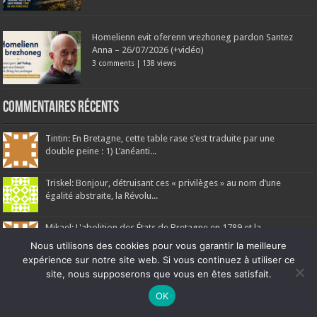
Homelienn evit oferenn vrezhoneg pardon Santez
Anna – 26/07/2026 (+vidéo)
3 comments
|
138 views
Commentaires récents
Tintin: En Bretagne, cette table rase s’est traduite par une
double peine : 1) L’anéanti...
Triskel: Bonjour, détruisant ces « privilèges » au nom d’une
égalité abstraite, la Révolu...
Mikael: L'abolition des États de Bretagne en 1789 et la
suppression des libertés locales...
Nous utilisons des cookies pour vous garantir la meilleure
expérience sur notre site web. Si vous continuez à utiliser ce
Jules Allix: L’historiographie officielle nous présente volontiers
site, nous supposerons que vous en êtes satisfait.
1789 comme l'aube radieuse...
Ne manquez pas la nouveauté de Bernard Rio "LA REVOLUTION DES
OK
OMBRES".
CLIQUEZ ICI POUR EN SAVOIR PLUS
ou
Ignorer
Armand de La Rouërie: Réponse à l'article : Si l’analyse proposée