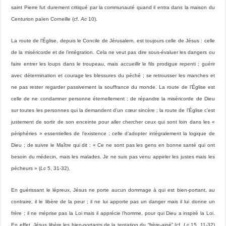
saint Pierre fut durement critiqué par la communauté quand il entra dans la maison du
Centurion païen Corneille (cf.
Ac
10).
La route de l’Église, depuis le Concile de Jérusalem, est toujours celle de Jésus : celle
de la miséricorde et de l’intégration. Cela ne veut pas dire sous-évaluer les dangers ou
faire entrer les loups dans le troupeau, mais accueillir le fils prodigue repenti ; guérir
avec détermination et courage les blessures du péché ; se retrousser les manches et
ne pas rester regarder passivement la souffrance du monde. La route de l’Église est
celle de ne condamner personne éternellement ; de répandre la miséricorde de Dieu
sur toutes les personnes qui la demandent d’un cœur sincère ; la route de l’Église c’est
justement de sortir de son enceinte pour aller chercher ceux qui sont loin dans les «
périphéries » essentielles de l’existence ; celle d’adopter intégralement la logique de
Dieu ; de suivre le Maître qui dit : « Ce ne sont pas les gens en bonne santé qui ont
besoin du médecin, mais les malades. Je ne suis pas venu appeler les justes mais les
pécheurs » (
Lc
5, 31-32).
En guérissant le lépreux, Jésus ne porte aucun dommage à qui est bien-portant, au
contraire, il le libère de la peur ; il ne lui apporte pas un danger mais il lui donne un
frère ; il ne méprise pas la Loi mais il apprécie l’homme, pour qui Dieu a inspiré la Loi.
En effet, Jésus libère les bien-portants de la tentation du “frère-ainé” (cf.
Lc
15, 11-32)