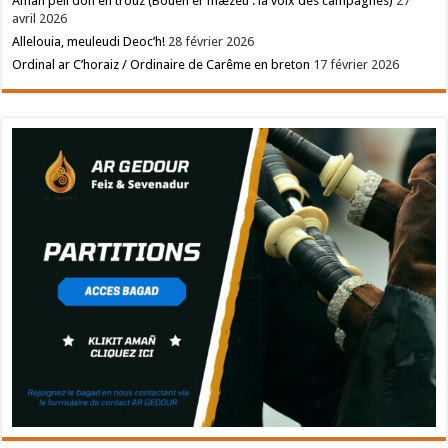
Amañ pell doh en trouz (Bouéh er mæzeù : la voix des campagnes)
27
avril 2026
Allelouia, meuleudi Deoc’h!
28 février 2026
Ordinal ar C’horaiz / Ordinaire de Carême en breton
17 février 2026