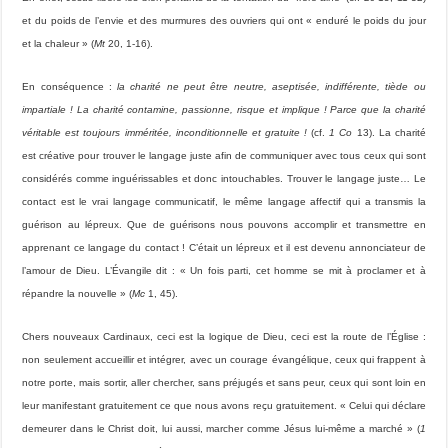
et du poids de l’envie et des murmures des ouvriers qui ont « enduré le poids du jour
et la chaleur » (
Mt
20, 1-16).
En conséquence :
la charité ne peut être neutre, aseptisée, indifférente, tiède ou
impartiale ! La charité contamine, passionne, risque et implique ! Parce que la charité
véritable est toujours imméritée, inconditionnelle et gratuite !
(cf.
1 Co
13). La charité
est créative pour trouver le langage juste afin de communiquer avec tous ceux qui sont
considérés comme inguérissables et donc intouchables. Trouver le langage juste… Le
contact est le vrai langage communicatif, le même langage affectif qui a transmis la
guérison au lépreux. Que de guérisons nous pouvons accomplir et transmettre en
apprenant ce langage du contact ! C’était un lépreux et il est devenu annonciateur de
l’amour de Dieu. L’Évangile dit : « Un fois parti, cet homme se mit à proclamer et à
répandre la nouvelle » (
Mc
1, 45).
Chers nouveaux Cardinaux, ceci est la logique de Dieu, ceci est la route de l’Église :
non seulement accueillir et intégrer, avec un courage évangélique, ceux qui frappent à
notre porte, mais sortir, aller chercher, sans préjugés et sans peur, ceux qui sont loin en
leur manifestant gratuitement ce que nous avons reçu gratuitement. « Celui qui déclare
demeurer dans le Christ doit, lui aussi, marcher comme Jésus lui-même a marché » (
1