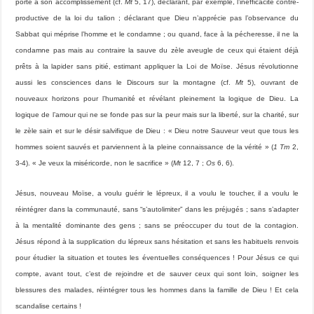
porte à son accomplissement (cf.
Mt
5, 17), déclarant, par exemple, l’inefficacité contre-
productive de la loi du talion ; déclarant que Dieu n’apprécie pas l’observance du
Sabbat qui méprise l’homme et le condamne ; ou quand, face à la pécheresse, il ne la
condamne pas mais au contraire la sauve du zèle aveugle de ceux qui étaient déjà
prêts à la lapider sans pitié, estimant appliquer la Loi de Moïse. Jésus révolutionne
aussi les consciences dans le Discours sur la montagne (cf.
Mt
5), ouvrant de
nouveaux horizons pour l’humanité et révélant pleinement la logique de Dieu. La
logique de l’amour qui ne se fonde pas sur la peur mais sur la liberté, sur la charité, sur
le zèle sain et sur le désir salvifique de Dieu : « Dieu notre Sauveur veut que tous les
hommes soient sauvés et parviennent à la pleine connaissance de la vérité » (
1 Tm
2,
3-4). « Je veux la miséricorde, non le sacrifice » (
Mt
12, 7 ;
Os
6, 6).
Jésus, nouveau Moïse, a voulu guérir le lépreux, il a voulu le toucher, il a voulu le
réintégrer dans la communauté, sans “s’autolimiter” dans les préjugés ; sans s’adapter
à la mentalité dominante des gens ; sans se préoccuper du tout de la contagion.
Jésus répond à la supplication du lépreux sans hésitation et sans les habituels renvois
pour étudier la situation et toutes les éventuelles conséquences ! Pour Jésus ce qui
compte, avant tout, c’est de rejoindre et de sauver ceux qui sont loin, soigner les
blessures des malades, réintégrer tous les hommes dans la famille de Dieu ! Et cela
scandalise certains !