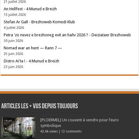
21 juillet 2026
An Hellfest - 4 Munud e Breizh
13 juillet 2026
Stefan Ar Gall - Brezhoweb Komedi Klub
4 juillet 2026
Petra 'zo nevez e brezhoneg evit an hañv 2026 ? - Deiziataer Brezhoweb
30 juin 2026
Nomad war an hent — Rann 7 —
25 juin 2026
Distro Ai'ta ! - 4 Munud e Breizh
23 juin 2026
Articles les + vus depuis toujours
[PLOERMEL] Un couvent à vendre pour l’euro
symbolique
42.6k views
|
12 comments