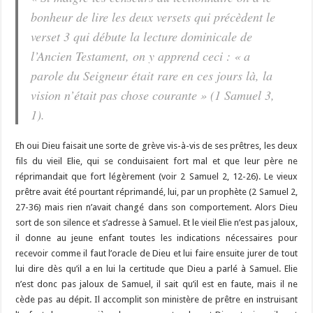
bonheur de lire les deux versets qui précèdent le
verset 3 qui débute la lecture dominicale de
l’Ancien Testament, on y apprend ceci : « a
parole du Seigneur était rare en ces jours là, la
vision n’était pas chose courante » (1 Samuel 3,
1).
Eh oui Dieu faisait une sorte de grève vis-à-vis de ses prêtres, les deux
fils du vieil Elie, qui se conduisaient fort mal et que leur père ne
réprimandait que fort légèrement (voir 2 Samuel 2, 12-26). Le vieux
prêtre avait été pourtant réprimandé, lui, par un prophète (2 Samuel 2,
27-36) mais rien n’avait changé dans son comportement. Alors Dieu
sort de son silence et s’adresse à Samuel. Et le vieil Elie n’est pas jaloux,
il donne au jeune enfant toutes les indications nécessaires pour
recevoir comme il faut l’oracle de Dieu et lui faire ensuite jurer de tout
lui dire dès qu’il a en lui la certitude que Dieu a parlé à Samuel. Elie
n’est donc pas jaloux de Samuel, il sait qu’il est en faute, mais il ne
cède pas au dépit. Il accomplit son ministère de prêtre en instruisant