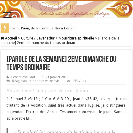
Saint Piran, de la Cornouailles à Lorient
28 juillet : Saint Samson de Dol, père de la Bretagne chrétienne
Accueil
>
Culture / Sevenadur
>
Nourriture spirituelle
>
[Parole de la
semaine] 2eme dimanche du temps ordinaire
[Parole de la semaine] 2eme dimanche du
temps ordinaire
Père Michel Viot
21 janvier 2015
Réagissez et donnez votre avis !
453 Vues
Amzer-lenn / Temps de lecture :
4
min
1 Samuel 3 v3-19 ; 1 Cor 6 V13-20 , Jean 1 v35-42, ces trois textes
traitant de la vocation, sujet très actuel dans l’Eglise, je distinguerai
cependant l’extrait de l’Ancien Testament concernant le jeune Samuel
et le prêtre Eli :
« Si malgré les censeurs du lectionnaire on a le