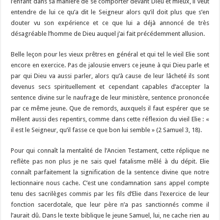
l’enfant dans sa manière de se comporter devant Dieu et mieux, il veut
entendre de lui ce qu’a dit le Seigneur alors qu’il doit plus que s’en
douter vu son expérience et ce que lui a déjà annoncé de très
désagréable l’homme de Dieu auquel j’ai fait précédemment allusion.
Belle leçon pour les vieux prêtres en général et qui tel le vieil Elie sont
encore en exercice. Pas de jalousie envers ce jeune à qui Dieu parle et
par qui Dieu va aussi parler, alors qu’à cause de leur lâcheté ils sont
devenus secs spirituellement et cependant capables d’accepter la
sentence divine sur le naufrage de leur ministère, sentence prononcée
par ce même jeune. Que de remords, auxquels il faut espérer que se
mêlent aussi des repentirs, comme dans cette réflexion du vieil Elie : «
il est le Seigneur, qu’il fasse ce que bon lui semble » (2 Samuel 3, 18).
Pour qui connaît la mentalité de l’Ancien Testament, cette réplique ne
reflète pas non plus je ne sais quel fatalisme mêlé à du dépit. Elie
connaît parfaitement la signification de la sentence divine que notre
lectionnaire nous cache. C’est une condamnation sans appel compte
tenu des sacrilèges commis par les fils d’Elie dans l’exercice de leur
fonction sacerdotale, que leur père n’a pas sanctionnés comme il
l’aurait dû. Dans le texte biblique le jeune Samuel, lui, ne cache rien au