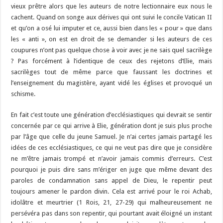
vieux prêtre alors que les auteurs de notre lectionnaire eux nous le
cachent. Quand on songe aux dérives qui ont suivi le concile Vatican II
et qu’on a osé lui imputer et ce, aussi bien dans les « pour » que dans
les « anti », on est en droit de se demander si les auteurs de ces
coupures n’ont pas quelque chose à voir avec je ne sais quel sacrilège
? Pas forcément à l’identique de ceux des rejetons d’Elie, mais
sacrilèges tout de même parce que faussant les doctrines et
l’enseignement du magistère, ayant vidé les églises et provoqué un
schisme.
En fait c’est toute une génération d’ecclésiastiques qui devrait se sentir
concernée par ce qui arrive à Elie, génération dont je suis plus proche
par l’âge que celle du jeune Samuel. Je n’ai certes jamais partagé les
idées de ces ecclésiastiques, ce qui ne veut pas dire que je considère
ne m’être jamais trompé et n’avoir jamais commis d’erreurs. C’est
pourquoi je puis dire sans m’ériger en juge que même devant des
paroles de condamnation sans appel de Dieu, le repentir peut
toujours amener le pardon divin. Cela est arrivé pour le roi Achab,
idolâtre et meurtrier (1 Rois, 21, 27-29) qui malheureusement ne
persévéra pas dans son repentir, qui pourtant avait éloigné un instant