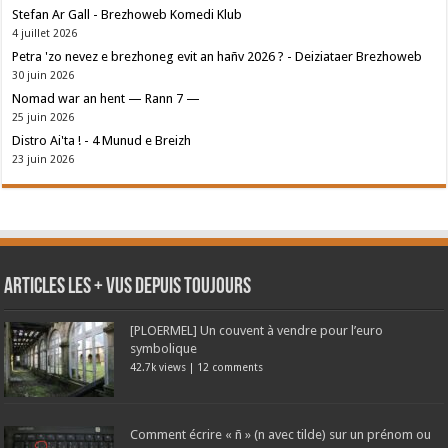
Stefan Ar Gall - Brezhoweb Komedi Klub
4 juillet 2026
Petra 'zo nevez e brezhoneg evit an hañv 2026 ? - Deiziataer Brezhoweb
30 juin 2026
Nomad war an hent — Rann 7 —
25 juin 2026
Distro Ai'ta ! - 4 Munud e Breizh
23 juin 2026
Articles les + vus depuis toujours
[PLOERMEL] Un couvent à vendre pour l’euro
symbolique
42.7k views
|
12 comments
Comment écrire « ñ » (n avec tilde) sur un prénom ou