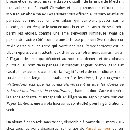
braise et de feu accompagné du son cristallin de la harpe de Myrdhin,
des violons de Raphaël Chevalier et des percussions efficaces de
Mourad Aït Abdelmalek. Les artistes nous offrent leurs paroles et leurs
pensées comme ces lumières ailées qui semblent passer sur le
monde, emportées par le vent en nous interpellant avant de se fondre
parmi les étoiles, comme une âme s’envolant lumineuse avant de
passer de l’autre côté, comme une adresse pour un rêve de douceur
et de clarté sur une terre qui porte nos pas.
Paper Lanterns
est un
album épuré, serein, attentif aux drames de notre monde, incisif aussi
à l’égard de ceux qui décident au nom des deniers et des plaisirs
plutôt qu’au nom de la pensée. En français, anglais, breton, gallois et
castillan, les auteurs parlent de la fragilité : celle de nos cultures, de la
survie de nos langues… Mais derrière les rêves, il y a urgence :
n’attendons pas que les forêts s’embrasent et que les dunes se
colorent des fumées de la souffrance
, chante le duo. Caché derrière
les sons enchanteurs transparaît en filigrane un espoir porté par ces
Paper Lanterns
, une parole libérée (et spirituelle) pour la génération à
venir.
Un album à découvrir sans tarder, disponible à partir du 11 mars 2016
chez tous les bons disquaires, sur le site de
Pascal Lamour
ou sur