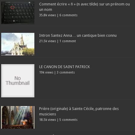
Comment écrire « ñ » (n avec tilde) sur un prénom ou
un nom
35.8k views
|
6 comments
Intron Santez Anna… un cantique bien connu
21.5k views
|
1 comment
LE CANON DE SAINT PATRICK
19k views
|
3 comments
Prière (originale) à Sainte Cécile, patronne des
musiciens
18.5k views
|
5 comments