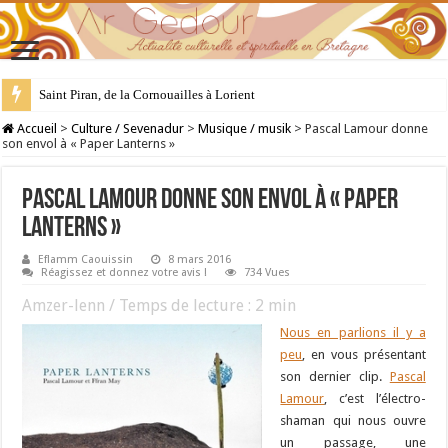
28 juillet : Saint Samson de Dol, père de la Bretagne chrétienne
Accueil
>
Culture / Sevenadur
>
Musique / musik
>
Pascal Lamour donne
son envol à « Paper Lanterns »
Pascal Lamour donne son envol à « Paper
Lanterns »
Eflamm Caouissin
8 mars 2016
Réagissez et donnez votre avis !
734 Vues
Amzer-lenn / Temps de lecture :
2
min
Nous en parlions il y a
peu
, en vous présentant
son dernier clip.
Pascal
Lamour
, c’est l’électro-
shaman qui nous ouvre
un passage, une