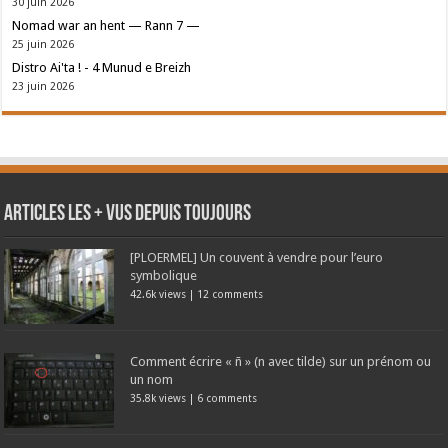
30 juin 2026
Nomad war an hent — Rann 7 —
25 juin 2026
Distro Ai'ta ! - 4 Munud e Breizh
23 juin 2026
Articles les + vus depuis toujours
[PLOERMEL] Un couvent à vendre pour l’euro
symbolique
42.6k views
|
12 comments
Comment écrire « ñ » (n avec tilde) sur un prénom ou
un nom
35.8k views
|
6 comments