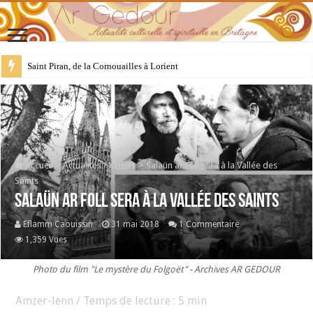
28 juillet : Saint Samson de Dol, père de la Bretagne chrétienne
Accueil
>
Actualités / Keleier
>
Salaün ar Foll sera à la Vallée des
Saints
Salaün ar Foll sera à la Vallée des Saints
Eflamm Caouissin
31 mai 2018
1 Commentaire
1,359 Vues
Photo du film "Le mystère du Folgoët" - Archives AR GEDOUR
Amzer-lenn / Temps de lecture :
5
min