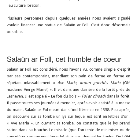
lieu culturel breton.
Plusieurs personnes depuis quelques années nous avaient signalé
vouloir financer une statue de Salaün ar Foll. C’est donc désormais
possible.
Salaün ar Foll, cet humble de coeur
Salaün ar Foll est considéré, nous l’avons vu, comme simple d’esprit
par ses contemporains, mendiant son pain de ferme en ferme en
répétant inlassablement
«
Ave Maria
,
itroun guerhès Maria
(Oh!
madame Vierge Marie!) »
. Il vit dans une clairière de la forêt près de
Lesneven. Il est appelé « Le fou du bois » (
Fol ar c’hoad
) dans la forêt.
Il passe toutes ses journées à mendier, après avoir assisté à la messe
du matin. Salaün ar Fol meurt dans l’indifférence en 1358. Peu après,
on découvre sur sa tombe un lys sur lequel est écrit en lettres d’or :
« Ave Maria ». En ouvrant sa tombe, on constate que le lys prend
racine dans sa bouche. Le miracle (que l’on tente de minimiser ou de
considérer comme une légende) attire rapidement les foules. On bâtit