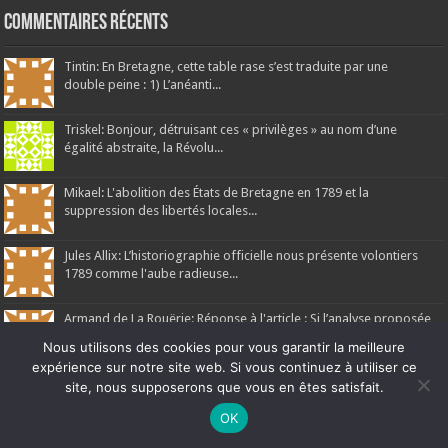
Commentaires récents
Tintin: En Bretagne, cette table rase s’est traduite par une
double peine : 1) L’anéanti...
Triskel: Bonjour, détruisant ces « privilèges » au nom d’une
égalité abstraite, la Révolu...
Mikael: L'abolition des États de Bretagne en 1789 et la
suppression des libertés locales...
Jules Allix: L’historiographie officielle nous présente volontiers
1789 comme l'aube radieuse...
Armand de La Rouërie: Réponse à l'article : Si l’analyse proposée
met en lumière les contradictions fo...
Nous utilisons des cookies pour vous garantir la meilleure
expérience sur notre site web. Si vous continuez à utiliser ce
site, nous supposerons que vous en êtes satisfait.
Ne manquez pas la nouveauté de Bernard Rio "LA REVOLUTION DES
OK
OMBRES".
CLIQUEZ ICI POUR EN SAVOIR PLUS
ou
Ignorer
Ar Gedour 2026, tous droits réservés