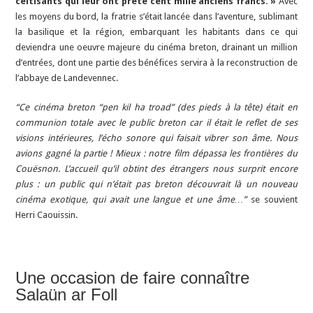
celtisants qui leur ont prêté cent mille anciens francs. »
Avec
les moyens du bord, la fratrie s’était lancée dans l’aventure, sublimant
la basilique et la région, embarquant les habitants dans ce qui
deviendra une oeuvre majeure du cinéma breton, drainant un million
d’entrées, dont une partie des bénéfices servira à la reconstruction de
l’abbaye de Landevennec.
“Ce cinéma breton “pen kil ha troad” (des pieds à la tête) était en
communion totale avec le public breton car il était le reflet de ses
visions intérieures, l’écho sonore qui faisait vibrer son âme. Nous
avions gagné la partie ! Mieux : notre film dépassa les frontières du
Couësnon. L’accueil qu’il obtint des étrangers nous surprit encore
plus : un public qui n’était pas breton découvrait là un nouveau
cinéma exotique, qui avait une langue et une âme…”
se souvient
Herri Caouissin.
Une occasion de faire connaître
Salaün ar Foll