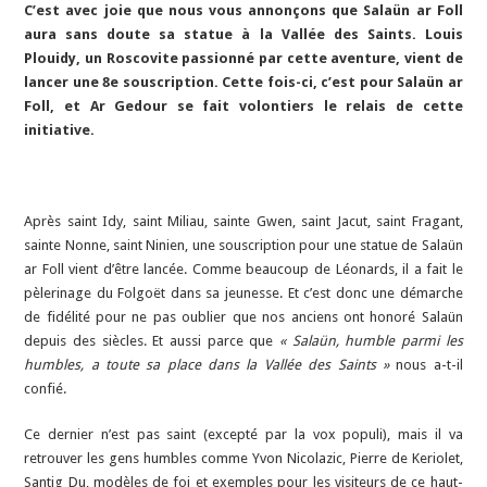
C’est avec joie que nous vous annonçons que Salaün ar Foll
aura sans doute sa statue à la Vallée des Saints. Louis
Plouidy, un Roscovite passionné par cette aventure, vient de
lancer une 8e souscription. Cette fois-ci, c’est pour Salaün ar
Foll, et Ar Gedour se fait volontiers le relais de cette
initiative.
Après saint Idy, saint Miliau, sainte Gwen, saint Jacut, saint Fragant,
sainte Nonne, saint Ninien, une souscription pour une statue de Salaün
ar Foll vient d’être lancée. Comme beaucoup de Léonards, il a fait le
pèlerinage du Folgoët dans sa jeunesse. Et c’est donc une démarche
de fidélité pour ne pas oublier que nos anciens ont honoré Salaün
depuis des siècles. Et aussi parce que
« Salaün, humble parmi les
humbles, a toute sa place dans la Vallée des Saints »
nous a-t-il
confié.
Ce dernier n’est pas saint (excepté par la vox populi), mais il va
retrouver les gens humbles comme Yvon Nicolazic, Pierre de Keriolet,
Santig Du, modèles de foi et exemples pour les visiteurs de ce haut-