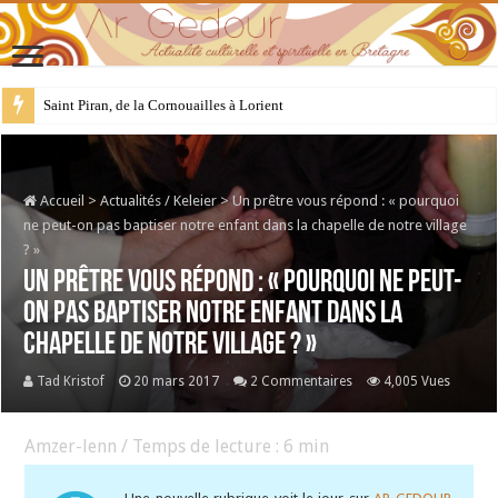
28 juillet : Saint Samson de Dol, père de la Bretagne chrétienne
Accueil
>
Actualités / Keleier
>
Un prêtre vous répond : « pourquoi
ne peut-on pas baptiser notre enfant dans la chapelle de notre village
? »
Un prêtre vous répond : « pourquoi ne peut-
on pas baptiser notre enfant dans la
chapelle de notre village ? »
Tad Kristof
20 mars 2017
2 Commentaires
4,005 Vues
Amzer-lenn / Temps de lecture :
6
min