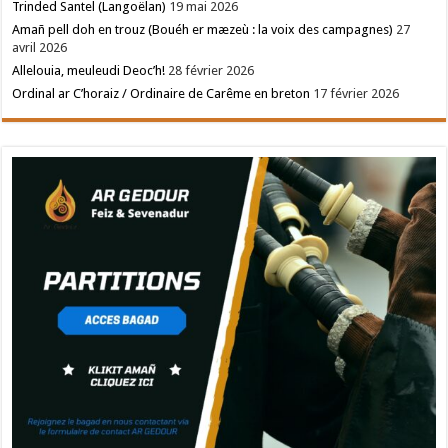
Trinded Santel (Langoëlan)
19 mai 2026
Amañ pell doh en trouz (Bouéh er mæzeù : la voix des campagnes)
27
avril 2026
Allelouia, meuleudi Deoc’h!
28 février 2026
Ordinal ar C’horaiz / Ordinaire de Carême en breton
17 février 2026