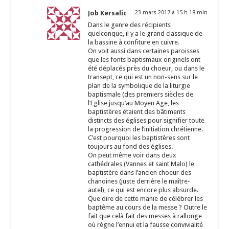
Job Kersalic
23 mars 2017 à 15 h 18 min
Dans le genre des récipients
quelconque, il y a le grand classique de
la bassine à confiture en cuivre.
On voit aussi dans certaines paroisses
que les fonts baptismaux originels ont
été déplacés près du choeur, ou dans le
transept, ce qui est un non-sens sur le
plan de la symbolique de la liturgie
baptismale (des premiers siècles de
l’Eglise jusqu’au Moyen Age, les
baptistères étaient des bâtiments
distincts des églises pour signifier toute
la progression de l’initiation chrétienne.
C’est pourquoi les baptistères sont
toujours au fond des églises.
On peut même voir dans deux
cathédrales (Vannes et saint Malo) le
baptistère dans l’ancien choeur des
chanoines (juste derrière le maître-
autel), ce qui est encore plus absurde.
Que dire de cette manie de célébrer les
baptême au cours de la messe ? Outre le
fait que celà fait des messes à rallonge
où règne l’ennui et la fausse convivialité