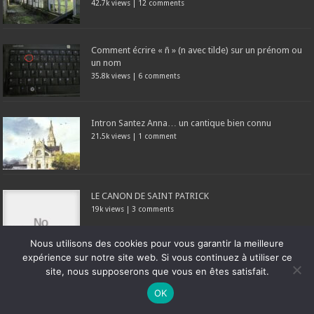
42.7k views
|
12 comments
Comment écrire « ñ » (n avec tilde) sur un prénom ou
un nom
35.8k views
|
6 comments
Intron Santez Anna… un cantique bien connu
21.5k views
|
1 comment
LE CANON DE SAINT PATRICK
19k views
|
3 comments
Nous utilisons des cookies pour vous garantir la meilleure
expérience sur notre site web. Si vous continuez à utiliser ce
site, nous supposerons que vous en êtes satisfait.
Ne manquez pas la nouveauté de Bernard Rio "LA REVOLUTION DES
OK
Prière (originale) à Sainte Cécile, patronne des
OMBRES".
CLIQUEZ ICI POUR EN SAVOIR PLUS
ou
Ignorer
musiciens