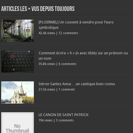
Articles les + vus depuis toujours
[PLOERMEL] Un couvent à vendre pour l’euro
symbolique
42.6k views
|
12 comments
Comment écrire « ñ » (n avec tilde) sur un prénom ou
un nom
35.8k views
|
6 comments
Intron Santez Anna… un cantique bien connu
21.5k views
|
1 comment
LE CANON DE SAINT PATRICK
19k views
|
3 comments