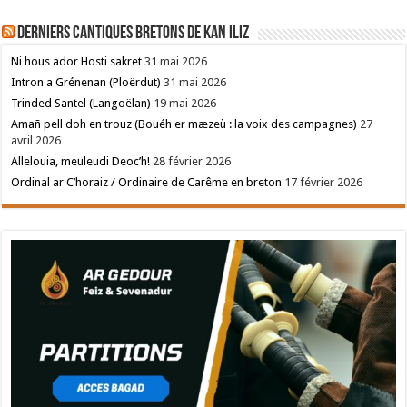
Derniers cantiques bretons de Kan Iliz
Ni hous ador Hosti sakret
31 mai 2026
Intron a Grénenan (Ploërdut)
31 mai 2026
Trinded Santel (Langoëlan)
19 mai 2026
Amañ pell doh en trouz (Bouéh er mæzeù : la voix des campagnes)
27
avril 2026
Allelouia, meuleudi Deoc’h!
28 février 2026
Ordinal ar C’horaiz / Ordinaire de Carême en breton
17 février 2026