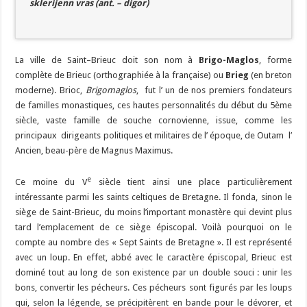
sklerijenn vras (ant. – digor)
La ville de Saint–Brieuc doit son nom à
Brigo-Maglos
, forme
complète de Brieuc (orthographiée à la française) ou
Brieg
(en breton
moderne). Brioc,
Brigomaglos
, fut l’ un de nos premiers fondateurs
de familles monastiques, ces hautes personnalités du début du 5ème
siècle, vaste famille de souche cornovienne, issue, comme les
principaux dirigeants politiques et militaires de l’ époque, de Outam l’
Ancien, beau-père de Magnus Maximus.
e
Ce moine du V
siècle tient ainsi une place particulièrement
intéressante parmi les saints celtiques de Bretagne. Il fonda, sinon le
siège de Saint-Brieuc, du moins l’important monastère qui devint plus
tard l’emplacement de ce siège épiscopal. Voilà pourquoi on le
compte au nombre des « Sept Saints de Bretagne ». Il est représenté
avec un loup. En effet, abbé avec le caractère épiscopal, Brieuc est
dominé tout au long de son existence par un double souci : unir les
bons, convertir les pécheurs. Ces pécheurs sont figurés par les loups
qui, selon la légende, se précipitèrent en bande pour le dévorer, et