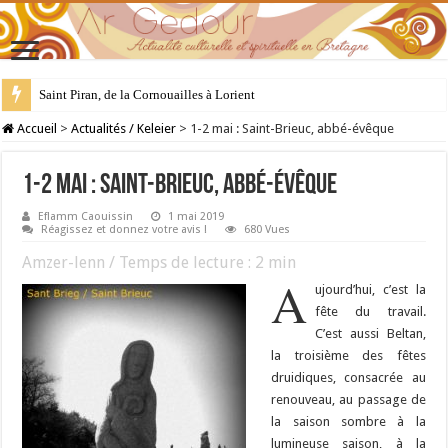
Saint Piran, de la Cornouailles à Lorient
28 juillet : Saint Samson de Dol, père de la Bretagne chrétienne
Accueil
>
Actualités / Keleier
>
1-2 mai : Saint-Brieuc, abbé-évêque
1-2 mai : Saint-Brieuc, abbé-évêque
Eflamm Caouissin
1 mai 2019
Réagissez et donnez votre avis !
680 Vues
Amzer-lenn / Temps de lecture :
2
min
A
ujourd’hui, c’est la
fête du travail.
C’est aussi Beltan,
la troisième des fêtes
druidiques, consacrée au
renouveau, au passage de
la saison sombre à la
lumineuse saison, à la