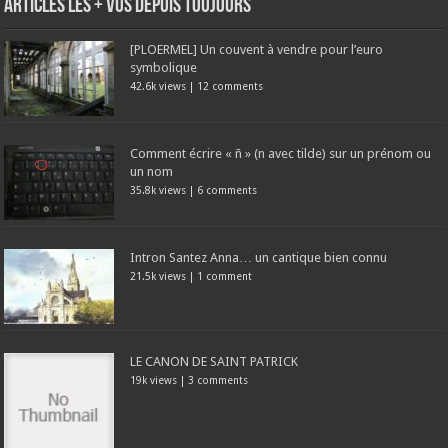
Articles les + vus depuis toujours
[PLOERMEL] Un couvent à vendre pour l’euro
symbolique
42.6k views
|
12 comments
Comment écrire « ñ » (n avec tilde) sur un prénom ou
un nom
35.8k views
|
6 comments
Intron Santez Anna… un cantique bien connu
21.5k views
|
1 comment
LE CANON DE SAINT PATRICK
19k views
|
3 comments