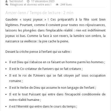
Tad Kristof
17 décembre 2023
Réagissez et donnez votre avis !
244 Vues
Amzer-lenn / Temps de lecture :
2
min
Gaudete « soyez joyeux » ! Ces préparatifs à la fête sont bien
légitimes. Pourtant, comme il convient pour toutes nos réjouissances,
laissons les plongées dans l’implacable réalité : rien est indéfiniment
joyeux ici bas. Comme la face à son revers, la lumière son ombre, la
naissance sa vieillesse : la joie cache la peine.
Devant la crèche pense à l’enfant qui va naître :
Il est Dieu qui s’abaisse en ce faisant un homme parmi les hommes ;
Il est le Co-créateur de l’univers qui se fait créature ;
Il est le roi de l’Univers qui se fait citoyen juif sous occupation
romaine ;
Il est le Verbe de Dieu qui assume le non langage de l’enfant ;
Il est le tout Puissant qui entre dans l’incapacité conditionnée de
notre réalité humaine ;
il est l’éternité qui entre dans le cours du temps ;