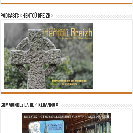
PODCASTS « Hentoù Breizh »
Commandez la BD « Keranna »