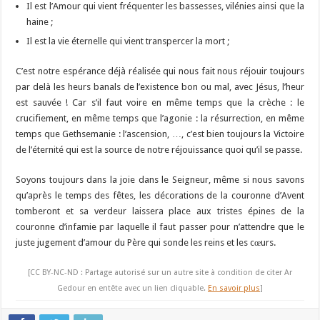
Il est l’Amour qui vient fréquenter les bassesses, vilénies ainsi que la
haine ;
Il est la vie éternelle qui vient transpercer la mort ;
C’est notre espérance déjà réalisée qui nous fait nous réjouir toujours
par delà les heurs banals de l’existence bon ou mal, avec Jésus, l’heur
est sauvée ! Car s’il faut voire en même temps que la crèche : le
crucifiement, en même temps que l’agonie : la résurrection, en même
temps que Gethsemanie : l’ascension, …, c’est bien toujours la Victoire
de l’éternité qui est la source de notre réjouissance quoi qu’il se passe.
Soyons toujours dans la joie dans le Seigneur, même si nous savons
qu’après le temps des fêtes, les décorations de la couronne d’Avent
tomberont et sa verdeur laissera place aux tristes épines de la
couronne d’infamie par laquelle il faut passer pour n’attendre que le
juste jugement d’amour du Père qui sonde les reins et les cœurs.
[CC BY-NC-ND : Partage autorisé sur un autre site à condition de citer Ar
Gedour en entête avec un lien cliquable.
En savoir plus
]