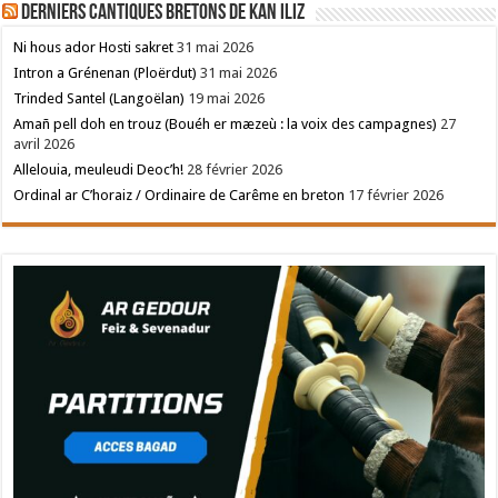
Derniers cantiques bretons de Kan Iliz
Ni hous ador Hosti sakret
31 mai 2026
Intron a Grénenan (Ploërdut)
31 mai 2026
Trinded Santel (Langoëlan)
19 mai 2026
Amañ pell doh en trouz (Bouéh er mæzeù : la voix des campagnes)
27
avril 2026
Allelouia, meuleudi Deoc’h!
28 février 2026
Ordinal ar C’horaiz / Ordinaire de Carême en breton
17 février 2026