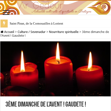
Saint Piran, de la Cornouailles à Lorient
28 juillet : Saint Samson de Dol, père de la Bretagne chrétienne
Accueil
>
Culture / Sevenadur
>
Nourriture spirituelle
>
3ème dimanche de
l’Avent ! Gaudete !
3ème dimanche de l’Avent ! Gaudete !