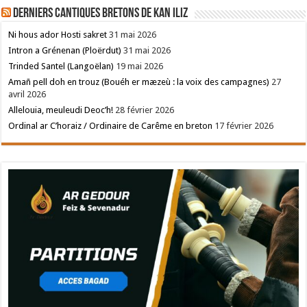
Derniers cantiques bretons de Kan Iliz
Ni hous ador Hosti sakret
31 mai 2026
Intron a Grénenan (Ploërdut)
31 mai 2026
Trinded Santel (Langoëlan)
19 mai 2026
Amañ pell doh en trouz (Bouéh er mæzeù : la voix des campagnes)
27
avril 2026
Allelouia, meuleudi Deoc’h!
28 février 2026
Ordinal ar C’horaiz / Ordinaire de Carême en breton
17 février 2026