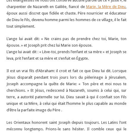
Les évangélistes ne nous ont conservé aucune parole de ce « juste », le
charpentier de Nazareth en Galilée, fiancé de
Marie, la Mère de Dieu
,
époux aussi discret que fidèle et chaste. Père nourricier et éducateur
de Dieu le Fils, devenu homme parmi les hommes de ce village, il le fait
tout simplement.
L’ange lui avait dit: « Ne crains pas de prendre chez toi, Marie, ton
épouse. » et Joseph prit chez lui Marie son épouse.
L’ange lui avait dit : « Lève-toi, prends l’enfant et sa mère » et Joseph se
leva, prit l’enfant et sa mère et s’enfuit en Égypte.
Il est un vrai fils d’Abraham: il croit et fait ce que Dieu lui dit. Lorsque
Jésus disparaît pendant trois jours lors du pèlerinage à Jérusalem,
Joseph accompagne la quête de Marie: « Ton père et moi nous te
cherchions. » Et Jésus, redescend à Nazareth, soumis à celui qui, sur
terre, a autorité paternelle sur lui. Dieu savait à qui il confiait son Fils
unique et sa Mère, à celui qui était l’homme le plus capable au monde
d’être la parfaite image du Père .
Les Orientaux honorent saint Joseph depuis toujours. Les Latins l’ont
méconnu longtemps. Prions-le sans hésiter. Il comble ceux qui le