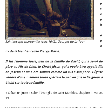
o
s
e
p
h
,
é
p
Saint Joseph charpentier (vers 1642), Georges de La Tour.
o
ux de la bienheureuse Vierge Marie.
Il fut l’homme juste, issu de la famille de David, qui a servi de
père au Fils de Dieu, le Christ Jésus, qui a voulu être appelé fils
de Joseph et lui a été soumis comme un fils à son père. L’Église
vénère d’une manière toute spéciale le patron que le Seigneur a
établi sur toute sa famille.
« C’était un juste » selon l’évangile de saint Matthieu, chapitre 1, verset
19.