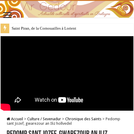
28 juillet : Saint Samson de Dol, père de la Bretagne chrétienne
Accueil
>
Culture / Sevenadur
>
Chronique des Saints
>
Pedomp
sant Jozef, gwarezour an Iliz hollvedel