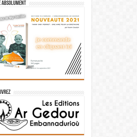
e absolument
uvrez