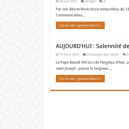
20 juin 2013
Liturgie
0
Par son décret Novis hisce temporibus du 13 
Communicantes...
Lire la suite / gouzout hiroc'h »
AUJOURD’HUI : Solennité d
19 mars 2012
Chronique des Saints
0
Le Pape Benoît XVI lors de l'Angelus d'hier,
saint Joseph : puisse le Seigneur,...
Lire la suite / gouzout hiroc'h »