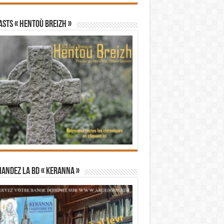
STS « Hentoù Breizh »
andez la BD « Keranna »