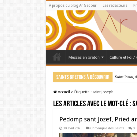
À propos du blog Ar Gedour
Les rédacteurs
Pr
Messes en breton
Culture et Foi /
Saints bretons à découvrir
Saint Piran, 
Accueil
>
Étiquette :
saint joseph
Les articles avec le mot-clé :
s
Pedomp sant Jozef, Pried ar
30 avril 2025
Chronique des Saints
0