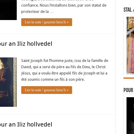
confiance. Nous l’installons bien, par son statut de
STAL 
protecteur de la …
Lire la suite / gouzout hiroc'h »
r an Iliz hollvedel
Saint Joseph fut l’homme juste, issu de la famille de
David, qui a servi de père au Fils de Dieu, le Christ
Jésus, qui a voulu être appelé fils de Joseph et lui a
été soumis comme un fils à son père.
Pour 
Lire la suite / gouzout hiroc'h »
r an Iliz hollvedel