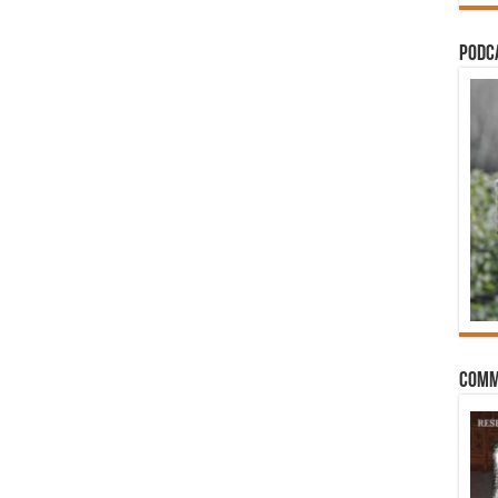
PODCA
Comm