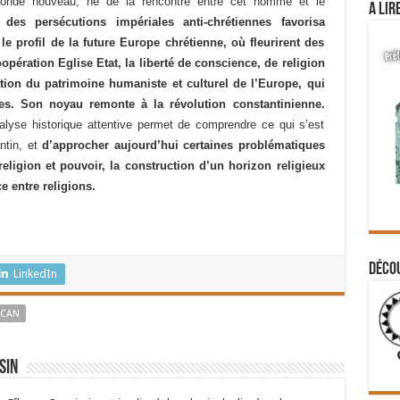
monde nouveau, né de la rencontre entre cet homme et le
A lir
des persécutions impériales anti-chrétiennes favorisa
 le profil de la future Europe chrétienne, où fleurirent des
pération Eglise Etat, la liberté de conscience, de religion
tion du patrimoine humaniste et culturel de l’Europe, qui
es. Son noyau remonte à la révolution constantinienne.
alyse historique attentive permet de comprendre ce qui s’est
ntin, et
d’approcher aujourd’hui certaines problématiques
eligion et pouvoir, la construction d’un horizon religieux
e entre religions.
Déco
LinkedIn
ICAN
sin