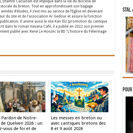
s, Eflamm Caouissin est impliqué dans la vie du diocèse de
astorale du breton. Tout en approfondissant son bagage
STAL 
années d’études, il s’est mis au service de l’Eglise en devenant
eur du site et de l'association Ar Gedour et assure la fonction
ublication. Il anime aussi le site Kan Iliz (promotion du cantique
crit dans le roman Havana Café, il a publié en 2022 son premier
ent publié avec René Le Honzec la BD "L'histoire du Pèlerinage
Pour 
 Pardon de Notre-
Les messes en breton ou
de Quelven 2026 : un
avec cantiques bretons des
-vous de foi et de
8 et 9 août 2026