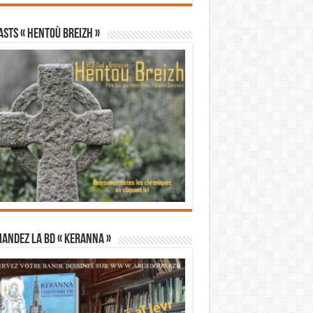
STS « Hentoù Breizh »
andez la BD « Keranna »