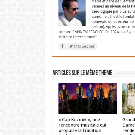
Marié et père de 5 enfant
Vannes au niveau de la P
théologique par plusieurs 
aumônier. Il est le fondat
bénévole de directeur de p
breton). Après avoir co-é
roman "CANNTAIREACHD". En 2024, il a égalem
Militaire International".
@ArGedour
Articles sur le même thème
« Cap Kozmik », une
Grand
rencontre musicale qui
Dame 
propulse la tradition
rendez