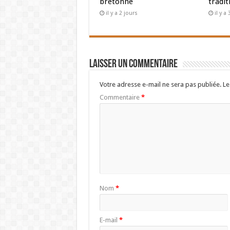
bretonne
tradit
il y a 2 jours
il y a
Laisser un commentaire
Votre adresse e-mail ne sera pas publiée.
Le
Commentaire
*
Nom
*
E-mail
*