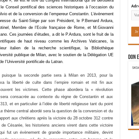
pe », tel est le titre du congrès international qui se déroulera
Adr
le Conseil pontifical des sciences historiques à l’occasion du
Milvio et de la conversion de l’empereur Constantin. L’évènement
presse du Saint-Siège par son Président, le P.Bernard Ardura,
inel, Membre de l’Ecole française de Rome, et M.Giovanni
o. Ces journées d’études, a dit le P.Ardura, sont le fruit de la
cientifiques de haut niveau comme les Archives Vaticanes, la
ieur italien de la recherche scientifique, la Bibliothèque
niversité publique de Milan, avec le soutien de la Délégation UE
DON E
e l’Université pontificale du Latran.
puisque la seconde partie sera à Milan en 2013, pour la
xa la liberté de culte dans l’empire romain et mit fin aux
souvent les victimes. Cette phase abordera la « révolution
e sera consacrée au contexte du règne de Constantin et aux
13, et en particulier à l’idée de liberté religieuse tant du point
e thème central abordé sera la question de la conversion et du
pport aux chrétiens après la victoire du 28 octobre 312 contre
de Césarée, les historiens anciens virent dans cette victoire
, qui fut un évènement de grande importance militaire, devint