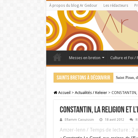
À propos du blog Ar Gedour
Les rédacteurs
Pr
Messes en breton
Culture et Foi /
Saints bretons à découvrir
Saint Piran, 
Accueil
>
Actualités / Keleier
>
CONSTANTIN, L
CONSTANTIN, LA RELIGION ET L
Eflamm Caouissin
18 avril 2012
R
Amzer-lenn / Temps de lecture :
2
m