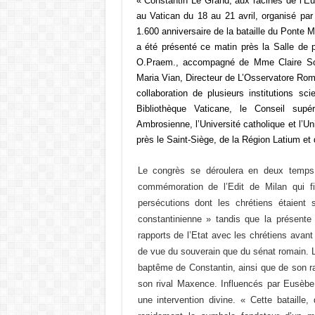
« Constantin Le Grand, aux racines de l’Euro
au Vatican du 18 au 21 avril, organisé par 
1.600 anniversaire de la bataille du Ponte 
a été présenté ce matin près la Salle de 
O.Praem., accompagné de Mme Claire Sot
Maria Vian, Directeur de L’Osservatore Roman
collaboration de plusieurs institutions s
Bibliothèque Vaticane, le Conseil supér
Ambrosienne, l’Université catholique et l’U
près le Saint-Siège, de la Région Latium et d
Le congrès se déroulera en deux temps 
commémoration de l’Edit de Milan qui fi
persécutions dont les chrétiens étaient 
constantinienne » tandis que la présent
rapports de l’Etat avec les chrétiens avant 3
de vue du souverain que du sénat romain. L
baptême de Constantin, ainsi que de son ra
son rival Maxence. Influencés par Eusèbe 
une intervention divine. « Cette bataille