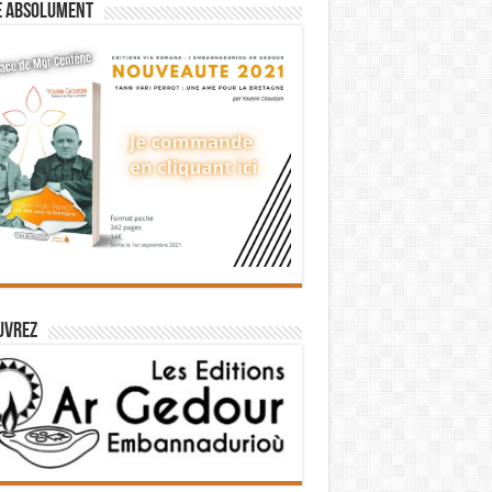
e absolument
uvrez