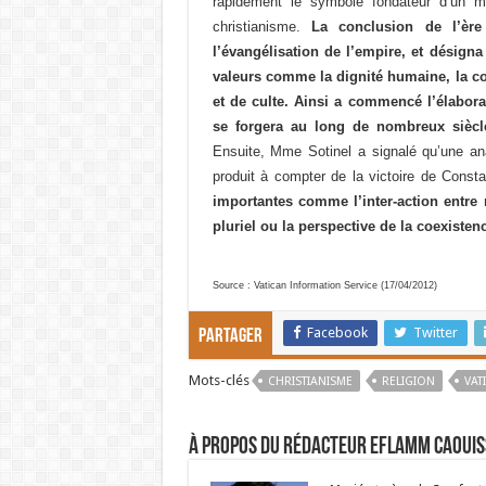
rapidement le symbole fondateur d’un 
christianisme.
La conclusion de l’ère 
l’évangélisation de l’empire, et désigna
valeurs comme la dignité humaine, la coo
et de culte. Ainsi a commencé l’élabora
se forgera au long de nombreux siècl
Ensuite, Mme Sotinel a signalé qu’une an
produit à compter de la victoire de Consta
importantes comme l’inter-action entre r
pluriel ou la perspective de la coexistenc
Source : Vatican Information Service (17/04/2012)
Facebook
Twitter
Partager
Mots-clés
CHRISTIANISME
RELIGION
VAT
À propos du rédacteur Eflamm Caouis