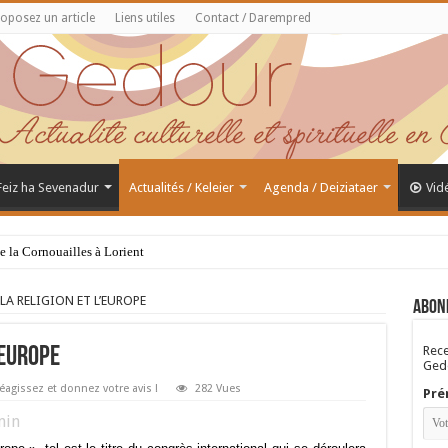
oposez un article
Liens utiles
Contact / Darempred
 Feiz ha Sevenadur
Actualités / Keleier
Agenda / Deiziataer
Vid
de la Cornouailles à Lorient
A RELIGION ET L’EUROPE
Abon
Rece
’EUROPE
Gedo
éagissez et donnez votre avis !
282 Vues
Pré
in