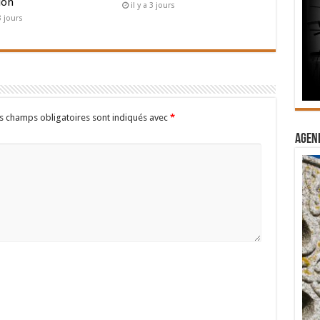
ion
il y a 3 jours
 3 jours
s champs obligatoires sont indiqués avec
*
Agend