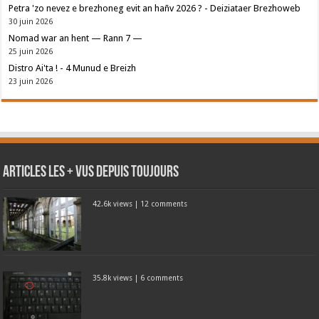
Petra 'zo nevez e brezhoneg evit an hañv 2026 ? - Deiziataer Brezhoweb
30 juin 2026
Nomad war an hent — Rann 7 —
25 juin 2026
Distro Ai'ta ! - 4 Munud e Breizh
23 juin 2026
Articles les + vus depuis toujours
42.6k views
|
12 comments
35.8k views
|
6 comments