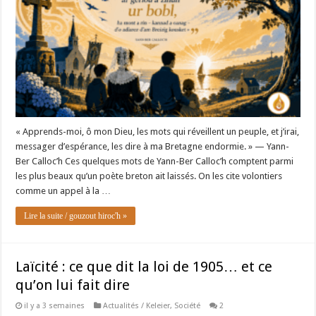
« Apprends-moi, ô mon Dieu, les mots qui réveillent un peuple, et j’irai,
messager d’espérance, les dire à ma Bretagne endormie. » — Yann-
Ber Calloc’h Ces quelques mots de Yann-Ber Calloc’h comptent parmi
les plus beaux qu’un poète breton ait laissés. On les cite volontiers
comme un appel à la …
Lire la suite / gouzout hiroc'h »
Laïcité : ce que dit la loi de 1905… et ce
qu’on lui fait dire
il y a 3 semaines
Actualités / Keleier
,
Société
2