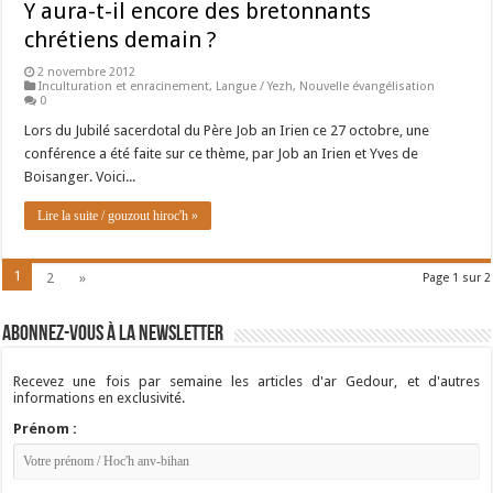
Y aura-t-il encore des bretonnants
chrétiens demain ?
2 novembre 2012
Inculturation et enracinement
,
Langue / Yezh
,
Nouvelle évangélisation
0
Lors du Jubilé sacerdotal du Père Job an Irien ce 27 octobre, une
conférence a été faite sur ce thème, par Job an Irien et Yves de
Boisanger. Voici...
Lire la suite / gouzout hiroc'h »
1
2
»
Page 1 sur 2
Abonnez-vous à la newsletter
Recevez une fois par semaine les articles d'ar Gedour, et d'autres
informations en exclusivité.
Prénom :