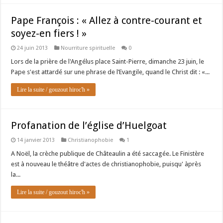
Pape François : « Allez à contre-courant et
soyez-en fiers ! »
24 juin 2013
Nourriture spirituelle
0
Lors de la prière de l'Angélus place Saint-Pierre, dimanche 23 juin, le
Pape s'est attardé sur une phrase de l’Evangile, quand le Christ dit : «...
Lire la suite / gouzout hiroc'h »
Profanation de l’église d’Huelgoat
14 janvier 2013
Christianophobie
1
A Noël, la crèche publique de Châteaulin a été saccagée. Le Finistère
est à nouveau le théâtre d'actes de christianophobie, puisqu' àprès
la...
Lire la suite / gouzout hiroc'h »