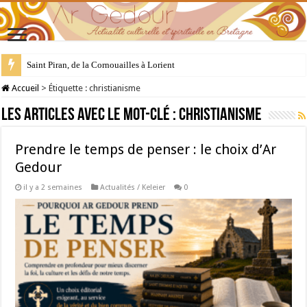
28 juillet : Saint Samson de Dol, père de la Bretagne chrétienne
Accueil
>
Étiquette :
christianisme
Les articles avec le mot-clé :
christianisme
Prendre le temps de penser : le choix d’Ar
Gedour
il y a 2 semaines
Actualités / Keleier
0