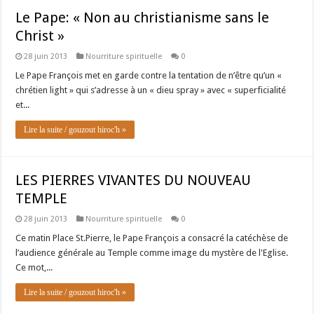
Le Pape: « Non au christianisme sans le
Christ »
28 juin 2013
Nourriture spirituelle
0
Le Pape François met en garde contre la tentation de n’être qu’un «
chrétien light » qui s’adresse à un « dieu spray » avec « superficialité
et...
Lire la suite / gouzout hiroc'h »
LES PIERRES VIVANTES DU NOUVEAU
TEMPLE
28 juin 2013
Nourriture spirituelle
0
Ce matin Place St.Pierre, le Pape François a consacré la catéchèse de
l’audience générale au Temple comme image du mystère de l'Eglise.
Ce mot,...
Lire la suite / gouzout hiroc'h »