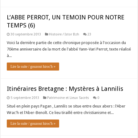
L’ABBE PERROT, UN TEMOIN POUR NOTRE
TEMPS (6)
30 septembre 2013
Histoire / Istor Bzh
23
Voici la dernière partie de cette chronique proposée à l'occasion du
70ème anniversaire de la mort de l'abbé Yann-Vari Perrot, texte réalisé
à...
Lire la suite / gouzout hiroc'h »
Itinéraires Bretagne : Mystères à Lannilis
5 septembre 2013
Patrimoine et Lieux Sacrés
0
Situé en plein pays Pagan , Lannilis se situe entre deux abers : l'Aber
Wrac'h et l'Aber-Benoît. Ce lieu tiraillé entre christianisme et...
Lire la suite / gouzout hiroc'h »