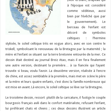
à l’époque est considéré
comme séditieux, aussi
bien par l’évêché que par
le gouvernement). Le
berceau de l’enfant est
décoré de symboles
celtiques : l’hermine
stylisée, le soleil celtique très en vogue alors, avec en son centre le
triskell, symbolisant le renouveau de la Bretagne par la maternité ; la
mère et l’enfant se situant sur la terre bretonne entourée de la mer. Ce
dessin était destiné au journal Breiz Atao, mais il en fera finalement
une autre version, destinant la première… à sa fiancée qui l’ayant
trouvée si beau, voulu l’avoir. La deuxième version, réalisée à l’encre
de chine, est assez semblable à la première, mais met en scène le père
et la mère et leurs quatre enfants, c’est donc la famille nombreuse qui
est mise en avant. Là encore, le soleil celtique se lève sur la Bretagne.
Le troisième dessin, ressort plutôt de la caricature, il fustige le couple
bourgeois français avili dans le confort matérialiste, refusant l’enfant,
lui préférant chats et chiens ; ces deux dessins illustrent un article