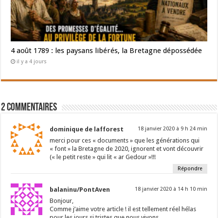
4 août 1789 : les paysans libérés, la Bretagne dépossédée
il y a 4 jours
2 Commentaires
dominique de lafforest
18 janvier 2020 à 9 h 24 min
merci pour ces « documents » que les générations qui
« font » la Bretagne de 2020, ignorent et vont découvrir
(« le petit reste » qui lit « ar Gedour »!!!
Répondre
balaninu/PontAven
18 janvier 2020 à 14 h 10 min
Bonjour,
Comme j’aime votre article ! il est tellement réel hélas
pour les jours si tristes que nous vivons….