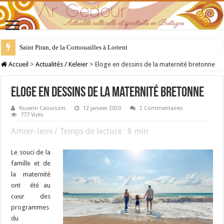
28 juillet : Saint Samson de Dol, père de la Bretagne chrétienne
Accueil
>
Actualités / Keleier
>
Eloge en dessins de la maternité bretonne
Eloge en dessins de la maternité bretonne
Youenn Caouissin
12 janvier 2020
2 Commentaires
777 Vues
Amzer-lenn / Temps de lecture :
8
min
Le souci de la
famille et de
la maternité
ont été au
cœur des
programmes
du