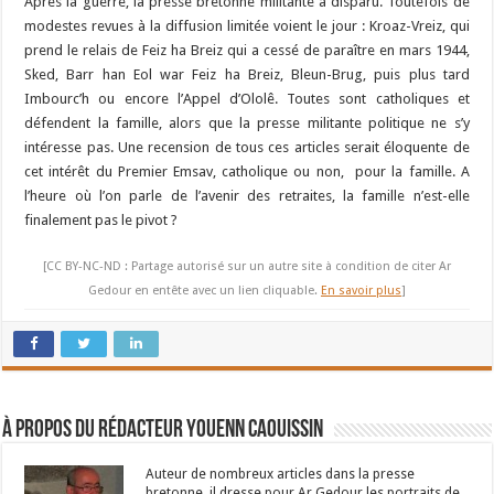
Après la guerre, la presse bretonne militante a disparu. Toutefois de
modestes revues à la diffusion limitée voient le jour : Kroaz-Vreiz, qui
prend le relais de Feiz ha Breiz qui a cessé de paraître en mars 1944,
Sked, Barr han Eol war Feiz ha Breiz, Bleun-Brug, puis plus tard
Imbourc’h ou encore l’Appel d’Ololê. Toutes sont catholiques et
défendent la famille, alors que la presse militante politique ne s’y
intéresse pas. Une recension de tous ces articles serait éloquente de
cet intérêt du Premier Emsav, catholique ou non, pour la famille. A
l’heure où l’on parle de l’avenir des retraites, la famille n’est-elle
finalement pas le pivot ?
[CC BY-NC-ND : Partage autorisé sur un autre site à condition de citer Ar
Gedour en entête avec un lien cliquable.
En savoir plus
]
À propos du rédacteur Youenn Caouissin
Auteur de nombreux articles dans la presse
bretonne, il dresse pour Ar Gedour les portraits de