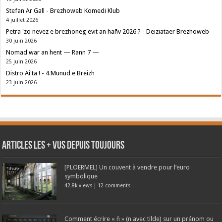
Stefan Ar Gall - Brezhoweb Komedi Klub
4 juillet 2026
Petra 'zo nevez e brezhoneg evit an hañv 2026 ? - Deiziataer Brezhoweb
30 juin 2026
Nomad war an hent — Rann 7 —
25 juin 2026
Distro Ai'ta ! - 4 Munud e Breizh
23 juin 2026
Articles les + vus depuis toujours
[PLOERMEL] Un couvent à vendre pour l’euro
symbolique
42.8k views
|
12 comments
Comment écrire « ñ » (n avec tilde) sur un prénom ou