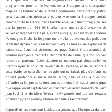
ceux que l’on qualifiera de régionalistes, auront dans leurs
programmes pour un relèvement de la Bretagne la préoccupation
majeure de l’enfant et de la famille nombreuse. Cette préoccupation
sera d’autant plus nécessaire et plus vive que la Bretagne sortait,
comme toute la France, d’une terrible épreuve : l’hémorragie causée
par la guerre de 1914-1918, créant ainsi une société bretonne de
veuves et d’orphelins. De plus, à cette époque, les pays voisins comme
l’Allemagne, l’Italie, la Belgique ou la Hollande avaient des politiques
familiales dynamiques, réalisant en quelques années une explosion de
naissances. Ceux qui visitèrent ces pays étaient impressionnés du
nombre incroyable d’enfants, débordants de santé, que l’on pouvait
rencontrer partout. Cette situation ne manqua pas d’interpeller les
Bretons ayant le souci de l’avenir de la Bretagne, et de se rendre à
cette évidence naturelle : un peuple qui ne faisait plus d’enfants ne
pouvait prétendre à aucun avenir. Alors, dans ce cas, à quoi bon
défendre sa langue, sa culture, son patrimoine ? Un souci, une logique
que rappelleront sept décennies plus tard les avertissements de Saint
Jean-Paul II et de Mère Térésa :
«Un peuple qui tue ses propres
enfants n’a pas d’avenir»
, allusion évidente à l’avortement.
Aujourd’hui, ceux qui sont lucides, perçoivent que l’Europe va dans un