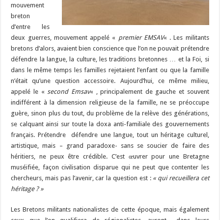
mouvement
breton
d’entre les
deux guerres, mouvement appelé «
premier EMSAV
« . Les militants
bretons d’alors, avaient bien conscience que l’on ne pouvait prétendre
défendre la langue, la culture, les traditions bretonnes … et la Foi, si
dans le même temps les familles rejetaient l’enfant ou que la famille
n’était qu’une question accessoire. Aujourd’hui, ce même milieu,
appelé le «
second Emsav
« , principalement de gauche et souvent
indifférent à la dimension religieuse de la famille, ne se préoccupe
guère, sinon plus du tout, du problème de la relève des générations,
se calquant ainsi sur toute la doxa anti-familiale des gouvernements
français. Prétendre défendre une langue, tout un héritage culturel,
artistique, mais – grand paradoxe- sans se soucier de faire des
héritiers, ne peux être crédible. C’est œuvrer pour une Bretagne
muséifiée, façon civilisation disparue qui ne peut que contenter les
chercheurs, mais pas l’avenir, car la question est :
« qui recueillera cet
héritage ? »
Les Bretons militants nationalistes de cette époque, mais également