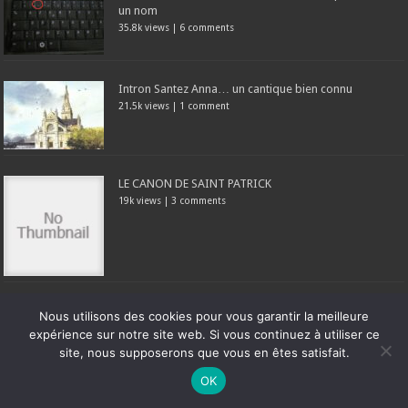
un nom
35.8k views
|
6 comments
Intron Santez Anna… un cantique bien connu
21.5k views
|
1 comment
LE CANON DE SAINT PATRICK
19k views
|
3 comments
Prière (originale) à Sainte Cécile, patronne des
Nous utilisons des cookies pour vous garantir la meilleure
musiciens
expérience sur notre site web. Si vous continuez à utiliser ce
18.5k views
|
5 comments
site, nous supposerons que vous en êtes satisfait.
Ne manquez pas la nouveauté de Bernard Rio "LA REVOLUTION DES
OK
OMBRES".
CLIQUEZ ICI POUR EN SAVOIR PLUS
ou
Ignorer
Articles les + commentés ce mois