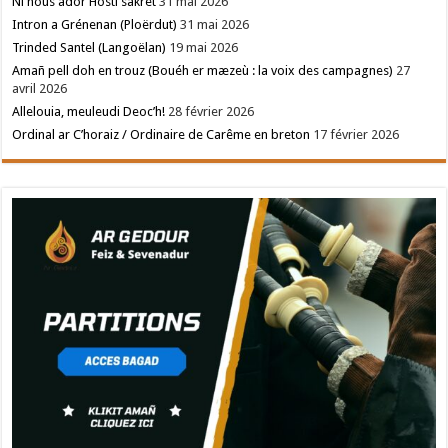
Ni hous ador Hosti sakret
31 mai 2026
Intron a Grénenan (Ploërdut)
31 mai 2026
Trinded Santel (Langoëlan)
19 mai 2026
Amañ pell doh en trouz (Bouéh er mæzeù : la voix des campagnes)
27
avril 2026
Allelouia, meuleudi Deoc’h!
28 février 2026
Ordinal ar C’horaiz / Ordinaire de Carême en breton
17 février 2026