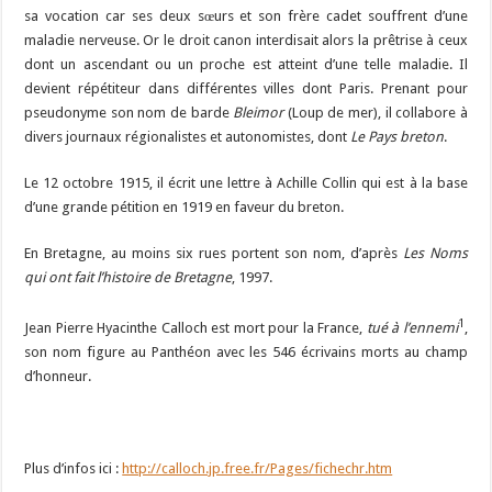
sa vocation car ses deux sœurs et son frère cadet souffrent d’une
maladie nerveuse. Or le droit canon interdisait alors la prêtrise à ceux
dont un ascendant ou un proche est atteint d’une telle maladie. Il
devient répétiteur dans différentes villes dont Paris. Prenant pour
pseudonyme son nom de barde
Bleimor
(Loup de mer), il collabore à
divers journaux régionalistes et autonomistes, dont
Le Pays breton
.
Le 12 octobre 1915, il écrit une
lettre à Achille Collin
qui est à la base
d’une grande pétition en 1919 en faveur du breton.
En Bretagne, au moins six rues portent son nom, d’après
Les Noms
qui ont fait l’histoire de Bretagne
, 1997.
1
Jean Pierre Hyacinthe Calloch est mort pour la France,
tué à l’ennemi
,
son nom figure au Panthéon avec les 546 écrivains morts au champ
d’honneur.
Plus d’infos ici :
http://calloch.jp.free.fr/Pages/fichechr.htm