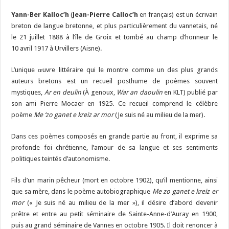
Yann-Ber Kalloc’h
(
Jean-Pierre Calloc’h
en français) est un écrivain
breton de langue bretonne, et plus particulièrement du vannetais, né
le 21 juillet 1888 à l’île de Groix et tombé au champ d’honneur le
10 avril 1917 à Urvillers (Aisne).
L’unique œuvre littéraire qui le montre comme un des plus grands
auteurs bretons est un recueil posthume de poèmes souvent
mystiques,
Ar en deulin
(À genoux,
War an daoulin
en KLT) publié par
son ami Pierre Mocaer en 1925. Ce recueil comprend le célèbre
poème
Me ‘zo ganet e kreiz ar mor
(Je suis né au milieu de la mer).
Dans ces poèmes composés en grande partie au front, il exprime sa
profonde foi chrétienne, l’amour de sa langue et ses sentiments
politiques teintés d’autonomisme.
Fils d’un marin pêcheur (mort en octobre 1902), qu’il mentionne, ainsi
que sa mère, dans le poème autobiographique
Me zo ganet e kreiz er
mor
(« Je suis né au milieu de la mer »), il désire d’abord devenir
prêtre et entre au petit séminaire de Sainte-Anne-d’Auray en 1900,
puis au grand séminaire de Vannes en octobre 1905. Il doit renoncer à