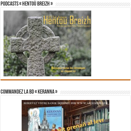
PODCASTS « Hentoù Breizh »
Commandez la BD « Keranna »