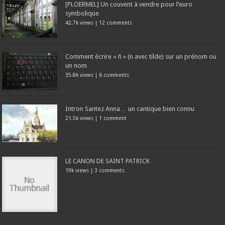
[PLOERMEL] Un couvent à vendre pour l’euro
symbolique
42.7k views
|
12 comments
Comment écrire « ñ » (n avec tilde) sur un prénom ou
un nom
35.8k views
|
6 comments
Intron Santez Anna… un cantique bien connu
21.5k views
|
1 comment
LE CANON DE SAINT PATRICK
19k views
|
3 comments