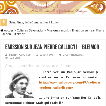
Saint Piran, de la Cornouailles à Lorient
28 juillet : Saint Samson de Dol, père de la Bretagne chrétienne
Accueil
>
Culture / Sevenadur
>
Musique / musik
>
Emission sur Jean Pierre
Calloc’h – Bleimor
Emission sur Jean Pierre Calloc’h – Bleimor
Eflamm Caouissin
22 juin 2011
2 Commentaires
922 Vues
Amzer-lenn / Temps de lecture :
2
min
Retrouvez sur Radio Ar Gedour (ci-
contre) ou à l’adresse suivante :
http://www.radionomy.com/FR/radio/ar
-gedour-radio/listen#
… une émission sur Yann Ber Calloc’h,
surnommé Bleimor. Mais qui était-il ?