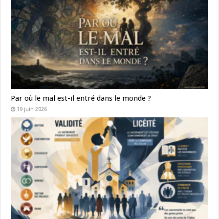
nous avons blessé par le péché le cœur de notre Père qui nous
veut frères et sœurs. Nous sommes devenus indifférents à tous
et à tout, sauf à nous-mêmes. Et avec honte nous disons :
pardonne-nous, Seigneur !
Dans la misère du péché, dans nos fatigues et nos fragilités,
dans le mystère d’iniquité du mal et de la guerre, toi, Mère
sainte, tu nous rappelles que Dieu ne nous abandonne pas et
qu’il continue à nous regarder avec amour, désireux de nous
Par où le mal est-il entré dans le monde ?
pardonner et de nous relever. C’est Lui qui t’a donnée à nous et
19 juin 2026
qui a fait de ton Cœur immaculé un refuge pour l’Église et pour
l’humanité. Par bonté divine, tu es avec nous, et tu nous conduis
avec tendresse, même dans les tournants les plus resserrés de
l’histoire.
Nous recourons donc à toi, nous frappons à la porte de ton
Cœur, nous, tes chers enfants qu’en tout temps tu ne te lasses
pas de visiter et d’inviter à la conversion. En cette heure sombre,
viens nous secourir et nous consoler. Répète à chacun d’entre
nous : “Ne suis-je pas ici, moi qui suis ta Mère?” Tu sais