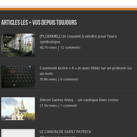
Articles les + vus depuis toujours
[PLOERMEL] Un couvent à vendre pour l’euro
symbolique
42.7k views
|
12 comments
Comment écrire « ñ » (n avec tilde) sur un prénom ou
un nom
35.8k views
|
6 comments
Intron Santez Anna… un cantique bien connu
21.5k views
|
1 comment
LE CANON DE SAINT PATRICK