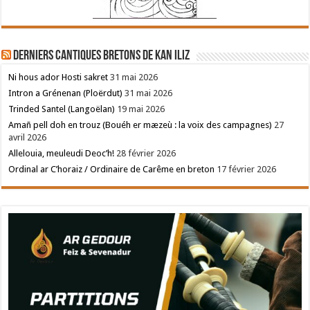
Derniers cantiques bretons de Kan Iliz
Ni hous ador Hosti sakret
31 mai 2026
Intron a Grénenan (Ploërdut)
31 mai 2026
Trinded Santel (Langoëlan)
19 mai 2026
Amañ pell doh en trouz (Bouéh er mæzeù : la voix des campagnes)
27
avril 2026
Allelouia, meuleudi Deoc’h!
28 février 2026
Ordinal ar C’horaiz / Ordinaire de Carême en breton
17 février 2026