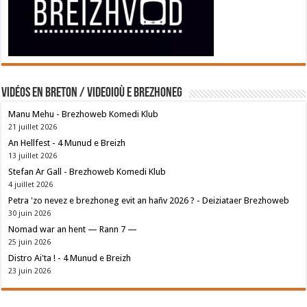
Vidéos en breton / Videoioù e brezhoneg
Manu Mehu - Brezhoweb Komedi Klub
21 juillet 2026
An Hellfest - 4 Munud e Breizh
13 juillet 2026
Stefan Ar Gall - Brezhoweb Komedi Klub
4 juillet 2026
Petra 'zo nevez e brezhoneg evit an hañv 2026 ? - Deiziataer Brezhoweb
30 juin 2026
Nomad war an hent — Rann 7 —
25 juin 2026
Distro Ai'ta ! - 4 Munud e Breizh
23 juin 2026