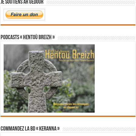
Je soutiens Ar Gedour
PODCASTS « Hentoù Breizh »
Commandez la BD « Keranna »