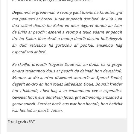
Degemerit ar gread-mañ a reomp gant fiziañs ha karantez, grit
ma paouezo ar brezel, surait ar peoc’h d’ar bed. Ar « Ya » en
doa sailhet diouzh ho Kalon en deus digoret dorioù an Istor
da Briñs ar peoc’h ; esperiñ a reomp e teuio adarre ar peoc’h
dre ho Kalon. Kensakrañ a reomp deoc’h dazont holl diegezh
an dud, retvezioù ha gortozoù ar pobloù, ankenioù hag
esperañsoù ar bed.
Ra skuilho drezoc’h Trugarez Doue war an douar ha ra grogo
en-dro tarlammoù dous ar peoc’h da dalmañ hon devezhioù.
Maouez ar «Ya », m’eo diskennet warnoc’h ar Spered Santel,
degasit en-dro en hon touez kefrediezh Doue. Dourait krinder
hor c’halonoù, c’hwi hag a zo «mammenn vev a esperañs».
Gwiadet hoc’h eus deneliezh Jezuz, grit ac’hanomp artizaned a
genunaniezh. Kerzhet hoc’h eus war hon hentoù, hon heñchit
war hentoù ar peoc’h. Amen.
Troidigezh : EAT
ACTE DE CONSÉCRATION AU CŒUR IMMACULÉ DE MARIE