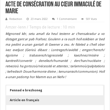
ACTE DE CONSÉCRATION AU CŒUR IMMACULÉ DE
MARIE
Redaction
23 mars 2022
1 Commentaire
501 Vues
Amzer-lenn / Temps de lecture :
10
min
Mignoned kêr, setu amañ da heul testenn ar c’hensakradur a vo
distaget gant ar pab Frañsez. Goulenn a ra ouzh holl eskibien ar bed
ma pedint a-unan gantañ di Gwener a zeu. Ar fideled a c’hell ober
ivez eveljust (Gerioù dibaot : Lontregezh/avidité ; emgerc’herezh/
égoïsme ; trabaserezh/agressivité ; kaezhnez/misère ;
kanttreiñ/convertir ; deneliezh/humanité ;
derc’han/nucléaire ;
retvezioù ha gortozoù/nécessité et attentes ; tarlammoù/palpitations
; kefrediezh Doue/harmonie divine ; kenunaniezh/communion)
. Holl
a-unan pedomp hor Mamm eus an Neñv !
Pennad e brezhoneg
Article en français