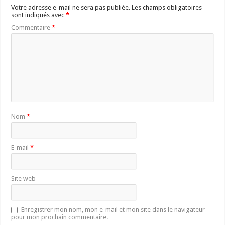
Votre adresse e-mail ne sera pas publiée.
Les champs obligatoires
sont indiqués avec
*
Commentaire
*
Nom
*
E-mail
*
Site web
Enregistrer mon nom, mon e-mail et mon site dans le navigateur
pour mon prochain commentaire.