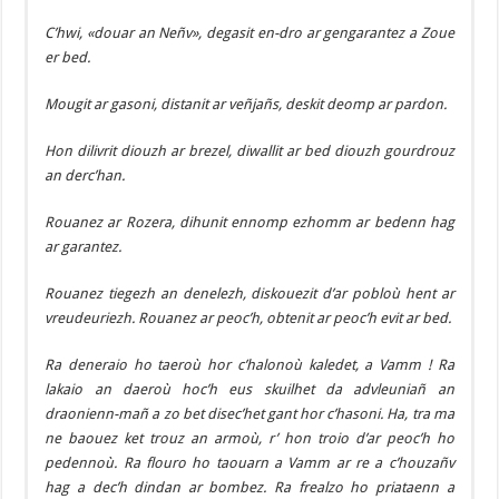
C’hwi, «douar an Neñv», degasit en-dro ar gengarantez a Zoue
er bed.
Mougit ar gasoni, distanit ar veñjañs, deskit deomp ar pardon.
Hon dilivrit diouzh ar brezel, diwallit ar bed diouzh gourdrouz
an derc’han.
Rouanez ar Rozera, dihunit ennomp ezhomm ar bedenn hag
ar garantez.
Rouanez tiegezh an denelezh, diskouezit d’ar pobloù hent ar
vreudeuriezh. Rouanez ar peoc’h, obtenit ar peoc’h evit ar bed.
Ra deneraio ho taeroù hor c’halonoù kaledet, a Vamm ! Ra
lakaio an daeroù hoc’h eus skuilhet da advleuniañ an
draonienn-mañ a zo bet disec’het gant hor c’hasoni. Ha, tra ma
ne baouez ket trouz an armoù, r’ hon troio d’ar peoc’h ho
pedennoù. Ra flouro ho taouarn a Vamm ar re a c’houzañv
hag a dec’h dindan ar bombez. Ra frealzo ho priataenn a