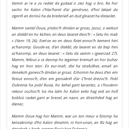
Vamm ar re a zo rediet da guitaat o ziez hag o bro. Ra hor
sacho ho Kalon c’hlac’haret d’ar gendruez, d’hol lakaat da
zigeriñ an dorioù ha da brederiañ an dud gloazet ha distaolet.
Mamm santel Doue, p’edoc’h dindan ar groaz, Jezuz, o welout
an diskibl en ho kichen, en deus lavaret deoc’h : « Setu ho mab
» (Yann 19, 26). Evel-se eo en deus fiziet ennoc’h kement hini
ac’hanomp. Goude-se, d’an diskibl, da lavaret eo da bep hini
ac’hanomp, en deus lavaret : « Setu da vamm » (gwerzad 27).
Mamm, fellout a ra deomp ho tegemer bremañ en hor buhez
hag en hon istor. En eur-mañ, divi ha strafuilhet, emañ an
denelezh ganeoc’h dindan ar groaz. Ezhomm he deus d’en em
fiziout ennoc’h, d’en em gensakriñ d’ar C’hrist drezoc’h. Pobl
Oukrenia ha pobl Rusia, ho kehel gant karantez, a c’houlenn
rekour ouzhoc’h tra ma talm ho Kalon evito hag evit an holl
bobloù rasket gant ar brezel, an naon, an direizhded hag an
dienez.
Mamm Doue hag hor Mamm, war un ton meur e fiziomp ha
kensakromp d’ho Kalon dinamm, ni hon-unan, an Iliz hag an
denelezh a-bezh, pergen Rusia hag Oukrenia.