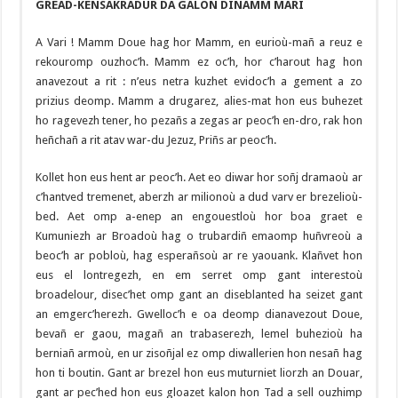
GREAD-KENSAKRADUR DA GALON DINAMM MARI
A Vari ! Mamm Doue hag hor Mamm, en eurioù-mañ a reuz e
rekouromp ouzhoc’h. Mamm ez oc’h, hor c’harout hag hon
anavezout a rit : n’eus netra kuzhet evidoc’h a gement a zo
prizius deomp. Mamm a drugarez, alies-mat hon eus buhezet
ho ragevezh tener, ho pezañs a zegas ar peoc’h en-dro, rak hon
heñchañ a rit atav war-du Jezuz, Priñs ar peoc’h.
Kollet hon eus hent ar peoc’h. Aet eo diwar hor soñj dramaoù ar
c’hantved tremenet, aberzh ar milionoù a dud varv er brezelioù-
bed. Aet omp a-enep an engouestloù hor boa graet e
Kumuniezh ar Broadoù hag o trubardiñ emaomp huñvreoù a
beoc’h ar pobloù, hag esperañsoù ar re yaouank. Klañvet hon
eus el lontregezh, en em serret omp gant interestoù
broadelour, disec’het omp gant an diseblanted ha seizet gant
an emgerc’herezh. Gwelloc’h e oa deomp dianavezout Doue,
bevañ er gaou, magañ an trabaserezh, lemel buhezioù ha
berniañ armoù, en ur zisoñjal ez omp diwallerien hon nesañ hag
hon ti boutin. Gant ar brezel hon eus muturniet liorzh an Douar,
gant ar pec’hed hon eus gloazet kalon hon Tad a sell ouzhimp