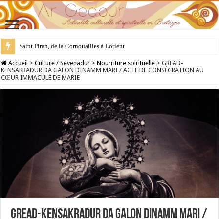
28 juillet : Saint Samson de Dol, père de la Bretagne chrétienne
Accueil
>
Culture / Sevenadur
>
Nourriture spirituelle
>
GREAD-
KENSAKRADUR DA GALON DINAMM MARI / ACTE DE CONSÉCRATION AU
CŒUR IMMACULÉ DE MARIE
GREAD-KENSAKRADUR DA GALON DINAMM MARI /