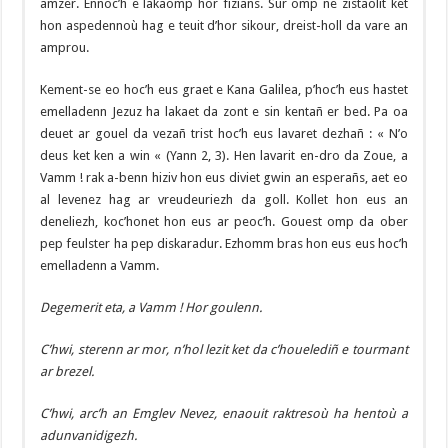
amzer. Ennoc’h e lakaomp hor fiziañs. Sur omp ne zistaolit ket
hon aspedennoù hag e teuit d’hor sikour, dreist-holl da vare an
amprou.
Kement-se eo hoc’h eus graet e Kana Galilea, p’hoc’h eus hastet
emelladenn Jezuz ha lakaet da zont e sin kentañ er bed. Pa oa
deuet ar gouel da vezañ trist hoc’h eus lavaret dezhañ : « N’o
deus ket ken a win « (Yann 2, 3). Hen lavarit en-dro da Zoue, a
Vamm ! rak a-benn hiziv hon eus diviet gwin an esperañs, aet eo
al levenez hag ar vreudeuriezh da goll. Kollet hon eus an
deneliezh, koc’honet hon eus ar peoc’h. Gouest omp da ober
pep feulster ha pep diskaradur. Ezhomm bras hon eus eus hoc’h
emelladenn a Vamm.
Degemerit eta, a Vamm ! Hor goulenn.
C’hwi, sterenn ar mor, n’hol lezit ket da c’houelediñ e tourmant
ar brezel.
C’hwi, arc’h an Emglev Nevez, enaouit raktresoù ha hentoù a
adunvanidigezh.