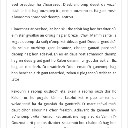
evel breudeur ha c’hoarezed. Diseblant omp deuet da vezañ
ouzh an holl hag ouzh pep tra, nemet ouzhimp-ni. Ha gant mezh
e lavaromp : pardonit deomp, Aotrou !
E kaezhnez ar pec’hed, en hor skuizhderioù hag hor breskterioù,
e mister gwalloù an droug hag ar brezel, c’hwi, Mamm santel, a
zegas deomp da soñj n’omp ket dilezet gant Doue a gendalc’h
da sellout ouzhimp gant karantez, c’hoant gantañ pardoniñ
deomp hag hon adsevel. Eñ eo en deus roet ac’hanoc’h deomp
hag en deus graet gant ho Kalon dinamm ur goudor evit an Iliz
hag an denelezh. Dre vadelezh Doue emaoc’h ganeomp hag
hon heñchañ a rit gant tenerded, zoken e plegennoù strishañ an
Istor.
Rekouriñ a reomp ouzhoc’h eta, skeiñ a reomp ouzh dor ho
Kalon, ni, ho pugale kêr na faezhit ket e pep amzer da
weladenniñ ha da gouviañ da ganttreiñ. Er mare teñval-mañ,
deuit d’hor sikour ha d’hor frealziñ. Adlavarit da gement hini
ac’hanomp : «Ha n’emaon ket amañ, me hag a zo da Vamm ?»
Gouzout a rit penaos dizober skoulmoù hor c’halonoù hag hon