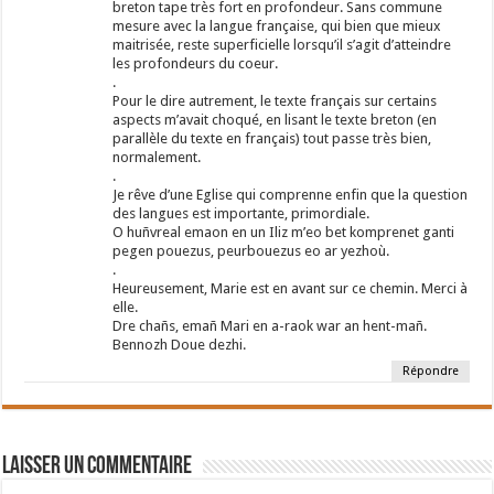
breton tape très fort en profondeur. Sans commune
Tu as marché sur nos routes, guide-nous sur les chemins de la
mesure avec la langue française, qui bien que mieux
paix. Amen.
maitrisée, reste superficielle lorsqu’il s’agit d’atteindre
les profondeurs du coeur.
.
Pour le dire autrement, le texte français sur certains
aspects m’avait choqué, en lisant le texte breton (en
parallèle du texte en français) tout passe très bien,
normalement.
.
Je rêve d’une Eglise qui comprenne enfin que la question
des langues est importante, primordiale.
O huñvreal emaon en un Iliz m’eo bet komprenet ganti
pegen pouezus, peurbouezus eo ar yezhoù.
.
Heureusement, Marie est en avant sur ce chemin. Merci à
elle.
Dre chañs, emañ Mari en a-raok war an hent-mañ.
Bennozh Doue dezhi.
Répondre
Laisser un commentaire