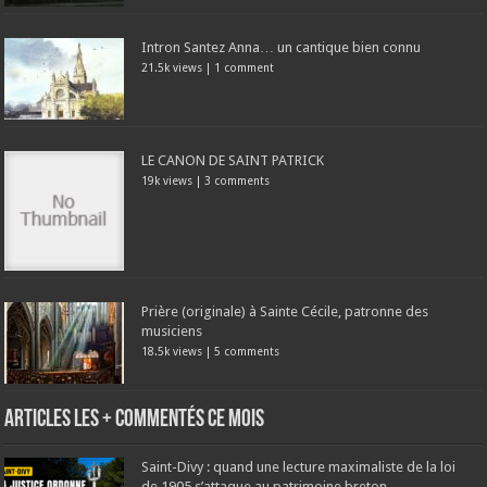
Intron Santez Anna… un cantique bien connu
21.5k views
|
1 comment
LE CANON DE SAINT PATRICK
19k views
|
3 comments
Prière (originale) à Sainte Cécile, patronne des
musiciens
18.5k views
|
5 comments
Articles les + commentés ce mois
Saint-Divy : quand une lecture maximaliste de la loi
de 1905 s’attaque au patrimoine breton