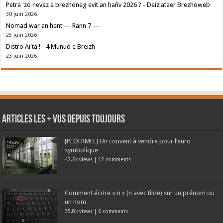
Petra 'zo nevez e brezhoneg evit an hañv 2026 ? - Deiziataer Brezhoweb
30 juin 2026
Nomad war an hent — Rann 7 —
25 juin 2026
Distro Ai'ta ! - 4 Munud e Breizh
23 juin 2026
Articles les + vus depuis toujours
[PLOERMEL] Un couvent à vendre pour l’euro
symbolique
42.6k views
|
12 comments
Comment écrire « ñ » (n avec tilde) sur un prénom ou
un nom
35.8k views
|
6 comments