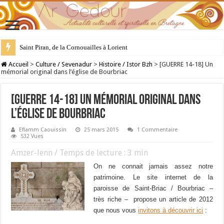
28 juillet : Saint Samson de Dol, père de la Bretagne chrétienne
Accueil
>
Culture / Sevenadur
>
Histoire / Istor Bzh
>
[GUERRE 14-18] Un
mémorial original dans l’église de Bourbriac
[GUERRE 14-18] Un mémorial original dans
l’église de Bourbriac
Eflamm Caouissin
25 mars 2015
1 Commentaire
532 Vues
Amzer-lenn / Temps de lecture :
3
min
On ne connait jamais assez notre
patrimoine. Le site internet de la
paroisse de Saint-Briac / Bourbriac –
très riche – propose un article de 2012
que nous vous
invitons à découvrir ici
: