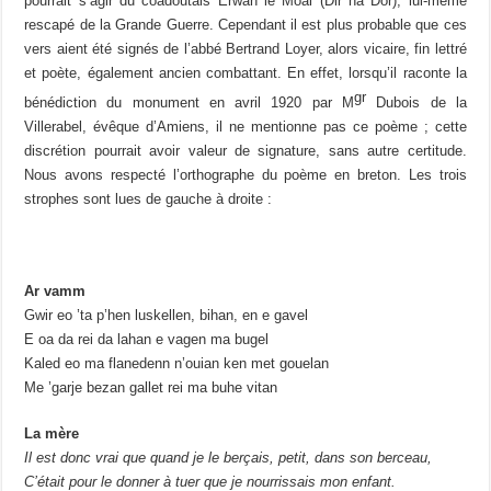
pourrait s’agir du coadoutais Erwan le Moal (Dir na Dor), lui-même
rescapé de la Grande Guerre. Cependant il est plus probable que ces
vers aient été signés de l’abbé Bertrand Loyer, alors vicaire, fin lettré
et poète, également ancien combattant. En effet, lorsqu’il raconte la
gr
bénédiction du monument en avril 1920 par M
Dubois de la
Villerabel, évêque d’Amiens, il ne mentionne pas ce poème ; cette
discrétion pourrait avoir valeur de signature, sans autre certitude.
Nous avons respecté l’orthographe du poème en breton. Les trois
strophes sont lues de gauche à droite :
Ar vamm
Gwir eo ’ta p’hen luskellen, bihan, en e gavel
E oa da rei da lahan e vagen ma bugel
Kaled eo ma flanedenn n’ouian ken met gouelan
Me ’garje bezan gallet rei ma buhe vitan
La mère
Il est donc vrai que quand je le berçais, petit, dans son berceau,
C’était pour le donner à tuer que je nourrissais mon enfant.