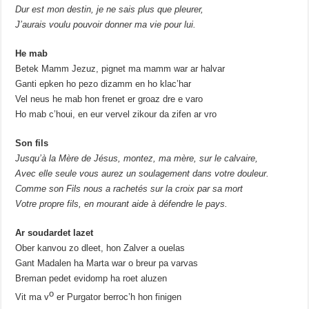
Dur est mon destin, je ne sais plus que pleurer,
J’aurais voulu pouvoir donner ma vie pour lui.
He mab
Betek Mamm Jezuz, pignet ma mamm war ar halvar
Ganti epken ho pezo dizamm en ho klac’har
Vel neus he mab hon frenet er groaz dre e varo
Ho mab c’houi, en eur vervel zikour da zifen ar vro
Son fils
Jusqu’à la Mère de Jésus, montez, ma mère, sur le calvaire,
Avec elle seule vous aurez un soulagement dans votre douleur.
Comme son Fils nous a rachetés sur la croix par sa mort
Votre propre fils, en mourant aide à défendre le pays.
Ar soudardet lazet
Ober kanvou zo dleet, hon Zalver a ouelas
Gant Madalen ha Marta war o breur pa varvas
Breman pedet evidomp ha roet aluzen
o
Vit ma v
er Purgator berroc’h hon finigen