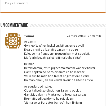
il y a 2 semaines
Un commentaire
Tomaz
28 mars 2015 à 19 h 05 min
Ar vamm
Gwir eo ’ta p’hen luskellen, bihan, en e gavell
E oa da reiñ da lazhañ e vagen ma bugel
Kalet eo ma flanedenn n’ouzon ken met gouelañ,
Me ’garje bezañ gallet reiñ ma buhez ’vitañ
He mab
Betek Mamm Jezuz, pignet ma mamm war ar c’halvar
Ganti hepken ho pezo disamm en ho klac’har
Vel ’n eus he mab hon frenet er groaz dre e varv
Ho mab c’houi, en eur vervel sikour da zifenn ar vro
Ar soudarded lazhet
Ober kañvoù zo dleet, hon Salver a ouelas
Gant Madalen ha Marta war o breur pa varvas
Bremañ pedit evidomp ha roit aluzen
’Vit ma vo er Purgator berroc’h hon finijenn