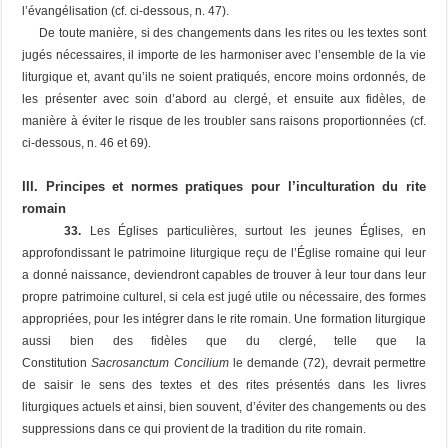
l’évangélisation (cf. ci-dessous, n. 47).
De toute manière, si des changements dans les rites ou les textes sont
jugés nécessaires, il importe de les harmoniser avec l’ensemble de la vie
liturgique et, avant qu’ils ne soient pratiqués, encore moins ordonnés, de
les présenter avec soin d’abord au clergé, et ensuite aux fidèles, de
manière à éviter le risque de les troubler sans raisons proportionnées (cf.
ci-dessous, n. 46 et 69).
III. Principes et normes pratiques pour l’inculturation du rite
romain
33.
Les Églises particulières, surtout les jeunes Églises, en
approfondissant le patrimoine liturgique reçu de l’Église romaine qui leur
a donné naissance, deviendront capables de trouver à leur tour dans leur
propre patrimoine culturel, si cela est jugé utile ou nécessaire, des formes
appropriées, pour les intégrer dans le rite romain. Une formation liturgique
aussi bien des fidèles que du clergé, telle que la
Constitution
Sacrosanctum Concilium
le demande (72), devrait permettre
de saisir le sens des textes et des rites présentés dans les livres
liturgiques actuels et ainsi, bien souvent, d’éviter des changements ou des
suppressions dans ce qui provient de la tradition du rite romain.