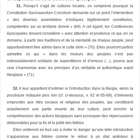
31.
Puisqu’il s’agit de cultures locales, on comprend pourquoi la
Constitution
Sacrosanctum Concilium
demande sur ce point l’intervention
« des diverses assemblées d’évêques légitimement constituées,
compétentes sur un territoire donné » (69). A cet égard, les Conférences
épiscopales doivent considérer « avec attention et prudence ce qui, en ce
domaine, à partir des traditions et de la mentalité de chaque peuple, peut
opportunément être admis dans le culte divin » (70). Elles pourront parfois
admettre ce qui « dans les moeurs des peuples n’est pas
indissolublement solidaire de superstitions et d’erreurs (…), pourvu que
cela s’harmonise avec les principes d’un véritable et authentique esprit
liturgique » (71).
32.
II leur appartient d’estimer si l’introduction dans la liturgie, selon la
procédure indiquée plus loin (cf. ci-dessous, n. 62 et 65-69), d’éléments
empruntés aux rites sociaux et religieux des peuples, qui constituent
actuellement une partie vivante de leur culture, peut enrichir la
compréhension des actions liturgiques sans provoquer des répercussions
défavorables pour la foi et la piété des fidèles.
Elles veilleront en tout cas à éviter le danger qu’une telle introduction
n’apparaisse aux fidèles comme le retour à un état antérieur à