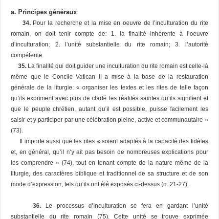
a. Principes généraux
34.
Pour la recherche et la mise en oeuvre de l’inculturation du rite
romain, on doit tenir compte de: 1. la finalité inhérente à l’oeuvre
d’inculturation; 2. l’unité substantielle du rite romain; 3. l’autorité
compétente.
35.
La
finalité
qui doit guider une inculturation du rite romain est celle-là
même que le Concile Vatican II a mise à la base de la restauration
générale de la liturgie: « organiser les textes et les rites de telle façon
qu’ils expriment avec plus de clarté les réalités saintes qu’ils signifient et
que le peuple chrétien, autant qu’il est possible, puisse facilement les
saisir et y participer par une célébration pleine, active et communautaire »
(73).
Il importe aussi que les rites « soient adaptés à la capacité des fidèles
et, en général, qu’il n’y ait pas besoin de nombreuses explications pour
les comprendre » (74), tout en tenant compte de la nature même de la
liturgie, des caractères biblique et traditionnel de sa structure et de son
mode d’expression, tels qu’ils ont été exposés ci-dessus (n. 21-27).
36.
Le processus d’inculturation se fera en gardant
l’unité
substantielle
du rite romain (75). Cette unité se trouve exprimée