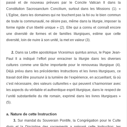
passé et de nouveau prévues par le Concile Vatican II dans la
Constitution
Sacrosanctum Concilium
, surtout dans les Missions (1). «
L’Eglise, dans les domaines qui ne touchent pas la foi ou le bien commun
de toute la communauté, ne désire pas, même dans la liturgie, imposer la
forme rigide d’un libellé unique » (2). Elle qui a connu et connaît encore
une diversité de formes et de familles liturgiques, estime que cette
diversité, loin de nuire à son unité, la met en valeur (3).
2.
Dans sa Lettre apostolique
Vicesimus quintus annus
, le Pape Jean-
Paul II a indiqué l’effort pour enraciner la liturgie dans les diverses
cultures comme une tâche importante pour le renouveau liturgique (4).
Déjà prévu dans les précédentes Instructions et les livres liturgiques, ce
travail doit être poursuivi à la lumière de l’expérience, en accueillant, là où
c’est nécessaire, des valeurs culturelles « qui peuvent s’harmoniser avec
les aspects du véritable et authentique esprit liturgique, dans le respect de
l’unité substantielle du rite romain, exprimé dans les livres liturgiques »
(5).
a. Nature de cette Instruction
3.
Sur mandat du Souverain Pontife, la Congrégation pour le Culte
divin et la Discipline des sacrements a préparé cette Instruction; les