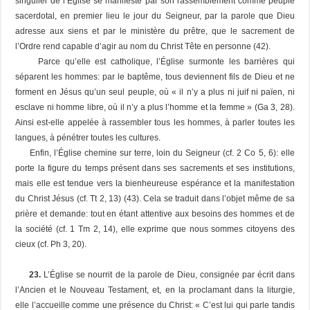
singulier de l’Église se manifeste par son rassemblement comme peuple
sacerdotal, en premier lieu le jour du Seigneur, par la parole que Dieu
adresse aux siens et par le ministère du prêtre, que le sacrement de
l’Ordre rend capable d’agir au nom du Christ Tête en personne (42).
Parce qu’elle est
catholique
, l’Église surmonte les barrières qui
séparent les hommes: par le baptême, tous deviennent fils de Dieu et ne
forment en Jésus qu’un seul peuple, où « il n’y a plus ni juif ni païen, ni
esclave ni homme libre, où il n’y a plus l’homme et la femme » (Ga 3, 28).
Ainsi est-elle appelée à rassembler tous les hommes, à parler toutes les
langues, à pénétrer toutes les cultures.
Enfin, l’Église chemine sur terre, loin du Seigneur (cf. 2 Co 5, 6): elle
porte la figure du temps présent dans ses sacrements et ses institutions,
mais elle est tendue vers la bienheureuse espérance et la manifestation
du Christ Jésus (cf. Tt 2, 13) (43). Cela se traduit dans l’objet même de sa
prière et demande: tout en étant attentive aux besoins des hommes et de
la société (cf. 1 Tm 2, 14), elle exprime que nous sommes citoyens des
cieux (cf. Ph 3, 20).
23.
L’Église se nourrit de la parole de Dieu, consignée par écrit dans
l’Ancien et le Nouveau Testament, et, en la proclamant dans la liturgie,
elle l’accueille comme une présence du Christ: « C’est lui qui parle tandis