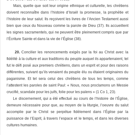
Mais, quelle que soit leur origine ethnique et culturelle, les chrétiens
doivent reconnaître dans l’histoire d’Israël la promesse, la prophétie et
l’histoire de leur salut. Ils reçoivent les livres de l’Ancien Testament aussi
bien que ceux du Nouveau comme la parole de Dieu (37). Ils accueillent
les signes sacramentels, qui ne peuvent être pleinement compris que par
l’Écriture Sainte et dans la vie de l’Église (38).
20.
Concilier les renoncements exigés par la foi au Christ avec la
fidélité à la culture et aux traditions du peuple auquel ils appartenaient, tel
fut le défi posé aux premiers chrétiens, dans un esprit et pour des raisons
différentes, suivant qu’ils venaient du peuple élu ou étaient originaires du
paganisme. Et tel sera celui des chrétiens de tous les temps, comme
l’attestent les paroles de saint Paul: « Nous, nous proclamons un Messie
crucifié, scandale pour les juifs, folie pour les païens » (1 Co 1, 23).
Le discernement, qui a été effectué au cours de l’histoire de l’Église,
demeure nécessaire pour que, au moyen de la liturgie, l’oeuvre du salut
accomplie par le Christ se perpétue fidèlement dans l’Église par la
puissance de l’Esprit, à travers l’espace et le temps, et dans les diverses
cultures humaines.