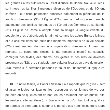
les grandes aires culturelles où s’est diffusée la Bonne Nouvelle. Ainsi
sont nées les familles liturgiques diverses de l’Occident et de l’Orient
chrétien. Leur riche patrimoine conserve fidèlement la plénitude de la
tradition chrétienne (30). L’Église d’Occident a parfois puisé dans le
patrimoine des familles liturgiques de l’Orient des éléments de sa liturgie
(31). L’Eglise de Rome a adopté dans sa liturgie la langue vivante du
peuple, le grec d’abord, puis le latin et, comme les autres Églises latines,
elle a assumé dans son culte des moments importants de la vie sociale
d’Occident, en leur donnant une signification chrétienne. A bien des
reprises, au cours des siècles, le rite romain a montré sa capacité
d’intégrer des textes, des chants, des gestes et des rites de diverses
provenances (32), et de s’adapter aux cultures locales en pays de mission
(33), même si à certaines périodes le souci de l’uniformité liturgique l’a
emporté.
18.
En notre temps, le Concile Vatican II a a rappelé que l’Église « sert
et assume toutes les facultés, les ressources et les formes de vie des
peuples en ce qu’elles ont de bon; en les assumant, elle les purifie, elle
les renforce, elle les élève (…). Son activité n’a qu’un but: tout ce qu’il y a
de germes de bien dans le coeur et la pensée des hommes ou dans leurs