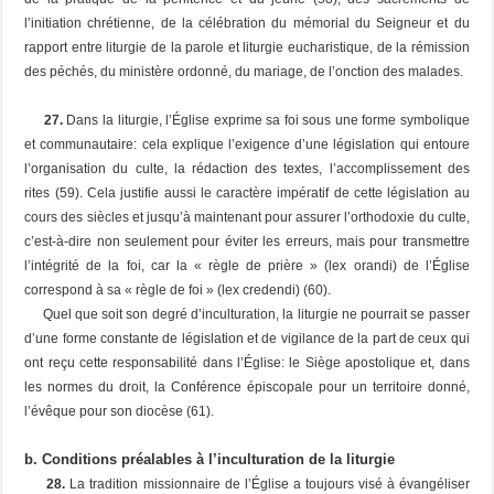
l’initiation chrétienne, de la célébration du mémorial du Seigneur et du
rapport entre liturgie de la parole et liturgie eucharistique, de la rémission
des péchés, du ministère ordonné, du mariage, de l’onction des malades.
27.
Dans la liturgie, l’Église exprime sa foi sous une forme symbolique
et communautaire: cela explique l’exigence d’une législation qui entoure
l’organisation du culte, la rédaction des textes, l’accomplissement des
rites (59). Cela justifie aussi le caractère impératif de cette législation au
cours des siècles et jusqu’à maintenant pour assurer l’orthodoxie du culte,
c’est-à-dire non seulement pour éviter les erreurs, mais pour transmettre
l’intégrité de la foi, car la « règle de prière » (
lex orandi
) de l’Église
correspond à sa « règle de foi » (
lex credendi
) (60).
Quel que soit son degré d’inculturation, la liturgie ne pourrait se passer
d’une forme constante de législation et de vigilance de la part de ceux qui
ont reçu cette responsabilité dans l’Église: le Siège apostolique et, dans
les normes du droit, la Conférence épiscopale pour un territoire donné,
l’évêque pour son diocèse (61).
b. Conditions préalables à l’inculturation de la liturgie
28.
La tradition missionnaire de l’Église a toujours visé à évangéliser