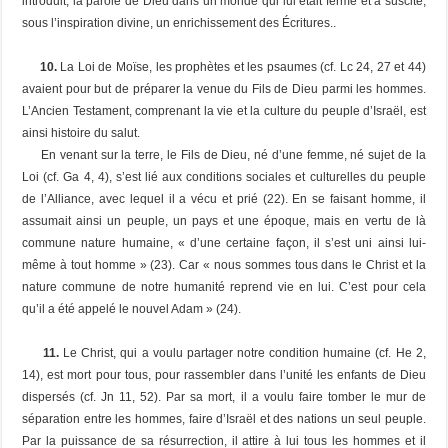
introduit, la parole de Dieu dans un monde qui lui était fermé et a suscité,
sous l’inspiration divine, un enrichissement des Écritures..
10.
La Loi de Moïse, les prophètes et les psaumes (cf. Lc 24, 27 et 44)
avaient pour but de préparer la venue du Fils de Dieu parmi les hommes.
L’Ancien Testament, comprenant la vie et la culture du peuple d’Israël, est
ainsi histoire du salut.
En venant sur la terre, le Fils de Dieu, né d’une femme, né sujet de la
Loi (cf. Ga 4, 4), s’est lié aux conditions sociales et culturelles du peuple
de l’Alliance, avec lequel il a vécu et prié (22). En se faisant homme, il
assumait ainsi un peuple, un pays et une époque, mais en vertu de là
commune nature humaine, « d’une certaine façon, il s’est uni ainsi lui-
même à tout homme » (23). Car « nous sommes tous dans le Christ et la
nature commune de notre humanité reprend vie en lui. C’est pour cela
qu’il a été appelé le nouvel Adam » (24).
11.
Le Christ, qui a voulu partager notre condition humaine (cf. He 2,
14), est mort pour tous, pour rassembler dans l’unité les enfants de Dieu
dispersés (cf. Jn 11, 52). Par sa mort, il a voulu faire tomber le mur de
séparation entre les hommes, faire d’Israël et des nations un seul peuple.
Par la puissance de sa résurrection, il attire à lui tous les hommes et il