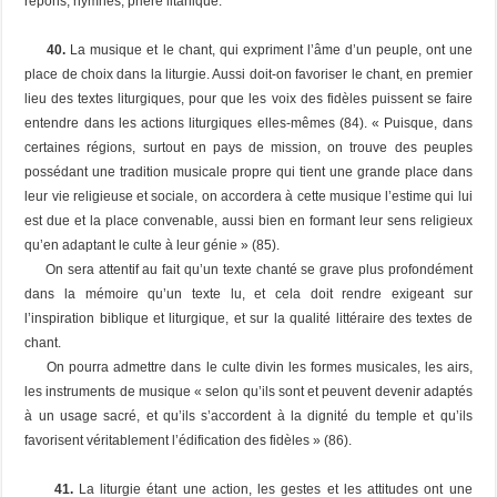
répons, hymnes, prière litanique.
40.
La
musique
et le
chant
, qui expriment l’âme d’un peuple, ont une
place de choix dans la liturgie. Aussi doit-on favoriser le chant, en premier
lieu des textes liturgiques, pour que les voix des fidèles puissent se faire
entendre dans les actions liturgiques elles-mêmes (84). « Puisque, dans
certaines régions, surtout en pays de mission, on trouve des peuples
possédant une tradition musicale propre qui tient une grande place dans
leur vie religieuse et sociale, on accordera à cette musique l’estime qui lui
est due et la place convenable, aussi bien en formant leur sens religieux
qu’en adaptant le culte à leur génie » (85).
On sera attentif au fait qu’un texte chanté se grave plus profondément
dans la mémoire qu’un texte lu, et cela doit rendre exigeant sur
l’inspiration biblique et liturgique, et sur la qualité littéraire des textes de
chant.
On pourra admettre dans le culte divin les formes musicales, les airs,
les instruments de musique « selon qu’ils sont et peuvent devenir adaptés
à un usage sacré, et qu’ils s’accordent à la dignité du temple et qu’ils
favorisent véritablement l’édification des fidèles » (86).
41.
La liturgie étant une action, les
gestes
et les
attitudes
ont une