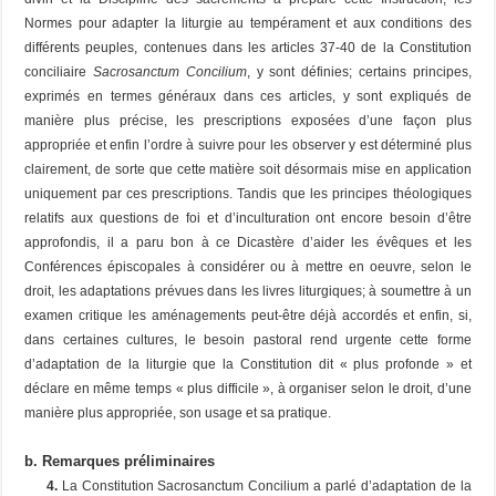
Normes pour adapter la liturgie au tempérament et aux conditions des
différents peuples, contenues dans les articles 37-40 de la Constitution
conciliaire
Sacrosanctum Concilium
, y sont définies; certains principes,
exprimés en termes généraux dans ces articles, y sont expliqués de
manière plus précise, les prescriptions exposées d’une façon plus
appropriée et enfin l’ordre à suivre pour les observer y est déterminé plus
clairement, de sorte que cette matière soit désormais mise en application
uniquement par ces prescriptions. Tandis que les principes théologiques
relatifs aux questions de foi et d’inculturation ont encore besoin d’être
approfondis, il a paru bon à ce Dicastère d’aider les évêques et les
Conférences épiscopales à considérer ou à mettre en oeuvre, selon le
droit, les adaptations prévues dans les livres liturgiques; à soumettre à un
examen critique les aménagements peut-être déjà accordés et enfin, si,
dans certaines cultures, le besoin pastoral rend urgente cette forme
d’adaptation de la liturgie que la Constitution dit « plus profonde » et
déclare en même temps « plus difficile », à organiser selon le droit, d’une
manière plus appropriée, son usage et sa pratique.
b. Remarques préliminaires
4.
La Constitution
Sacrosanctum Concilium
a parlé d’adaptation de la