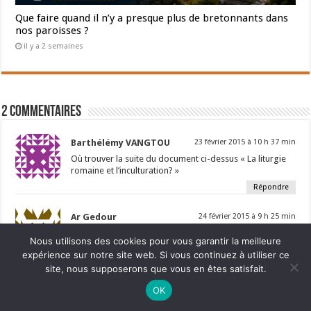
Que faire quand il n’y a presque plus de bretonnants dans
nos paroisses ?
il y a 2 semaines
2 Commentaires
Barthélémy VANGTOU
23 février 2015 à 10 h 37 min
Où trouver la suite du document ci-dessus « La liturgie
romaine et l’inculturation? »
Répondre
Ar Gedour
24 février 2015 à 9 h 25 min
Nous vous avons envoyé la totalité du document par
Nous utilisons des cookies pour vous garantir la meilleure
courriel. Cela pouvant intéresser un certain nombre de
expérience sur notre site web. Si vous continuez à utiliser ce
nos lecteurs, nous l’avons aussi placé en fin d’article, en
site, nous supposerons que vous en êtes satisfait.
téléchargement.
Répondre
Ne manquez pas la nouveauté de Bernard Rio "LA REVOLUTION DES
OK
OMBRES".
CLIQUEZ ICI POUR EN SAVOIR PLUS
ou
Ignorer