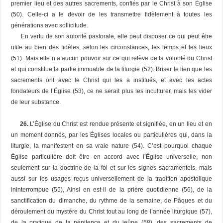
premier lieu et des autres sacrements, confiés par le Christ à son Église
(50). Celle-ci a le devoir de les transmettre fidèlement à toutes les
générations avec sollicitude.
En vertu de son autorité pastorale, elle peut disposer ce qui peut être
utile au bien des fidèles, selon les circonstances, les temps et les lieux
(51). Mais elle n’a aucun pouvoir sur ce qui relève de la volonté du Christ
et qui constitue la partie immuable de la liturgie (52). Briser le lien que les
sacrements ont avec le Christ qui les a institués, et avec les actes
fondateurs de l’Église (53), ce ne serait plus les inculturer, mais les vider
de leur substance.
26.
L’Église du Christ est rendue présente et signifiée, en un lieu et en
un moment donnés, par les Églises locales ou particulières qui, dans la
liturgie, la manifestent en sa vraie nature (54). C’est pourquoi chaque
Église particulière doit être en accord avec l’Église universelle, non
seulement sur la doctrine de la foi et sur les signes sacramentels, mais
aussi sur les usages reçus universellement de la tradition apostolique
ininterrompue (55), Ainsi en est-il de la prière quotidienne (56), de la
sanctification du dimanche, du rythme de la semaine, de Pâques et du
déroulement du mystère du Christ tout au long de l’année liturgique (57),
de la pratique de la pénitence et du jeûne (58), des sacrements de