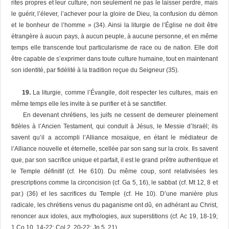
rites propres et leur culture, non seulement ne pas le laisser perdre, mais
le guérir, l’élever, l’achever pour la gloire de Dieu, la confusion du démon
et le bonheur de l’homme » (34). Ainsi la liturgie de l’Église ne doit être
étrangère à aucun pays, à aucun peuple, à aucune personne, et en même
temps elle transcende tout particularisme de race ou de nation. Elle doit
être capable de s’exprimer dans toute culture humaine, tout en maintenant
son identité, par fidélité à la tradition reçue du Seigneur (35).
19.
La liturgie, comme l’Évangile, doit respecter les cultures, mais en
même temps elle les invite à se purifier et à se sanctifier.
En devenant chrétiens, les juifs ne cessent de demeurer pleinement
fidèles à l’Ancien Testament, qui conduit à Jésus, le Messie d’Israël; ils
savent qu’il a accompli l’Alliance mosaïque, en étant le médiateur de
l’Alliance nouvelle et éternelle, scellée par son sang sur la croix. Ils savent
que, par son sacrifice unique et parfait, il est le grand prêtre authentique et
le Temple définitif (cf. He 610). Du même coup, sont relativisées les
prescriptions comme la circoncision (cf. Ga 5, 16), le sabbat (cf. Mt 12, 8 et
par.) (36) et les sacrifices du Temple (cf. He 10). D’une manière plus
radicale, les chrétiens venus du paganisme ont dû, en adhérant au Christ,
renoncer aux idoles, aux mythologies, aux superstitions (cf. Ac 19, 18-19;
1 Co 10, 14-22; Col 2, 20-22; Jn 5, 21).