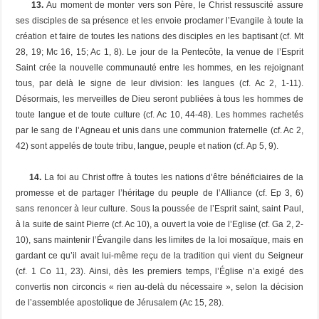
13.
Au moment de monter vers son Père, le Christ ressuscité assure
ses disciples de sa présence et les envoie proclamer l’Evangile à toute la
création et faire de toutes les nations des disciples en les baptisant (cf. Mt
28, 19; Mc 16, 15; Ac 1, 8). Le jour de la Pentecôte, la venue de l’Esprit
Saint crée la nouvelle communauté entre les hommes, en les rejoignant
tous, par delà le signe de leur division: les langues (cf. Ac 2, 1-11).
Désormais, les merveilles de Dieu seront publiées à tous les hommes de
toute langue et de toute culture (cf. Ac 10, 44-48). Les hommes rachetés
par le sang de l’Agneau et unis dans une communion fraternelle (cf. Ac 2,
42) sont appelés de toute tribu, langue, peuple et nation (cf. Ap 5, 9).
14.
La foi au Christ offre à toutes les nations d’être bénéficiaires de la
promesse et de partager l’héritage du peuple de l’Alliance (cf. Ep 3, 6)
sans renoncer à leur culture. Sous la poussée de l’Esprit saint, saint Paul,
à la suite de saint Pierre (cf. Ac 10), a ouvert la voie de l’Eglise (cf. Ga 2, 2-
10), sans maintenir l’Évangile dans les limites de la loi mosaïque, mais en
gardant ce qu’il avait lui-même reçu de la tradition qui vient du Seigneur
(cf. 1 Co 11, 23). Ainsi, dès les premiers temps, l’Église n’a exigé des
convertis non circoncis « rien au-delà du nécessaire », selon la décision
de l’assemblée apostolique de Jérusalem (Ac 15, 28).