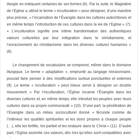
liturgie en indiquant certaines de ses formes (6). Par la suite, le Magistère
de l’Eglise a utilisé le terme « inculturation » pour désigner, d’une manière
plus précise, « l’incarnation de l’Évangile dans les cultures autochtones et
en même temps l’introduction de ces cultures dans la vie de l’Eglise » (7).
« L’inculturation signifie une intime transformation des authentiques
valeurs culturelles par leur intégration dans le christianisme, et
l’enracinement du christianisme dans les diverses cultures humaines »
(8).
Le changement de vocabulaire se comprend, même dans le domaine
liturgique. Le terme « adaptation », emprunté au langage missionnaire,
pouvait faire penser à des modifications surtout ponctuelles et externes
(9). Le terme « inculturation » peut mieux servir à désigner un double
mouvement: « Par l’inculturation, l’Église incarne l’Évangile dans les
diverses cultures et, en même temps, elle introduit les peuples avec leurs
cultures dans sa propre communauté » (10). D’une part, la pénétration de
l’Evangile dans un milieu socioculturel donné « féconde comme de
l’intérieur les qualités spirituelles et les dons propres à chaque peuple
(…), elle les fortifie, les parfait et les restaure dans le Christ » (11). D’autre
part, l’Eglise assimile ces valeurs, dès lors qu’elles sont compatibles avec