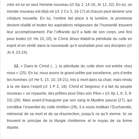
crée en lui un seul Homme nouveau (cf. Ep 2, 14-16; Jn 12, 32). En lui, un
monde nouveau est déjà né (cf. 2 Co 5, 16-17) et chacun peut devenir une
créature nouvelle. En lui, l’ombre fait place à la lumière, la promesse
devient réalité et toutes les aspirations religieuses de l’humanité trouvent
leur accomplissement. Par l’offrande qu’il a faite de son corps, une fois
pour toutes (cf. He 10, 10), le Christ Jésus établit la plénitude du culte en
esprit et en vérité dans la nouveauté qu’il souhaitait pour ses disciples (cf.
Jn 4, 23-24).
12.
« Dans le Christ (…), la plénitude du culte divin est entrée chez
nous » (25). En lui, nous avons le grand prêtre par excellence, pris d’entre
les hommes (cf. He 5, 15; 10, 19-21), mis à mort dans sa chair, mais rendu
à la vie dans l’esprit (cf. 1 P 3, 18). Christ et Seigneur, il a fait du peuple
nouveau « un royaume, des prêtres pour Dieu son Père » (cf. Ap 1, 6; 5, 9-
10) (26). Mais avant d’inaugurer par son sang le Mystère pascal (27), qui
constitue l’essentiel du culte chrétien (28), il a voulu instituer l’Eucharistie,
mémorial de sa mort et de sa résurrection, jusqu’à ce qu’il vienne. Ici se
trouvent le principe de la liturgie chrétienne et le noyau de sa forme
rituelle.