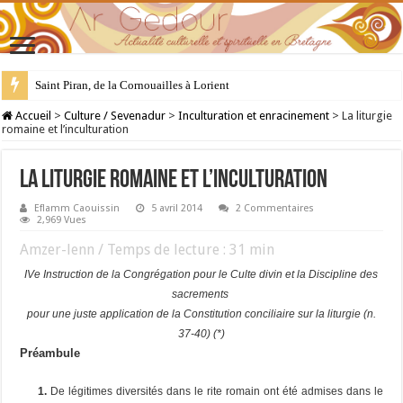
Saint Piran, de la Cornouailles à Lorient
28 juillet : Saint Samson de Dol, père de la Bretagne chrétienne
Accueil
>
Culture / Sevenadur
>
Inculturation et enracinement
>
La liturgie
romaine et l’inculturation
La liturgie romaine et l’inculturation
Eflamm Caouissin
5 avril 2014
2 Commentaires
2,969 Vues
Amzer-lenn / Temps de lecture :
31
min
IVe Instruction de la Congrégation pour le Culte divin et la Discipline des
sacrements
pour une juste application de la Constitution conciliaire sur la liturgie (n.
37-40) (*)
Préambule
1.
De légitimes diversités dans le rite romain ont été admises dans le