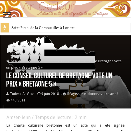
Saint Piran, de la Cornouailles à Lorient
28 juillet : Saint Samson de Dol, père de la Bretagne chrétienne
Accueil
>
Actualités / Keleier
>
Le Conseil Culturel de Bretagne vote
un prix « Bretagne 5 »
Le Conseil Culturel de Bretagne vote un
prix « Bretagne 5 »
Tudwal Ar Gov
9 juin 2018
Réagissez et donnez votre avis !
443 Vues
Amzer-lenn / Temps de lecture :
2
min
La Charte culturelle bretonne est un acte qui a été signée