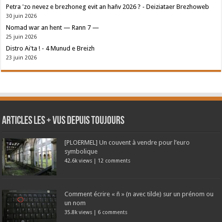
Petra 'zo nevez e brezhoneg evit an hañv 2026 ? - Deiziataer Brezhoweb
30 juin 2026
Nomad war an hent — Rann 7 —
25 juin 2026
Distro Ai'ta ! - 4 Munud e Breizh
23 juin 2026
Articles les + vus depuis toujours
[PLOERMEL] Un couvent à vendre pour l’euro
symbolique
42.6k views
|
12 comments
Comment écrire « ñ » (n avec tilde) sur un prénom ou
un nom
35.8k views
|
6 comments