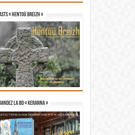
STS « Hentoù Breizh »
andez la BD « Keranna »