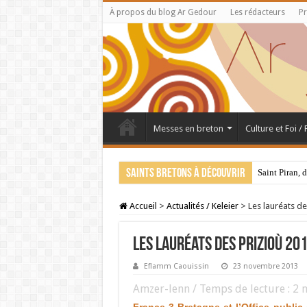
À propos du blog Ar Gedour
Les rédacteurs
Pr
Messes en breton
Culture et Foi /
Saints bretons à découvrir
Saint Piran, 
Accueil
>
Actualités / Keleier
>
Les lauréats de
Les lauréats des Prizioù 20
Eflamm Caouissin
23 novembre 2013
Amzer-lenn / Temps de lecture :
2
m