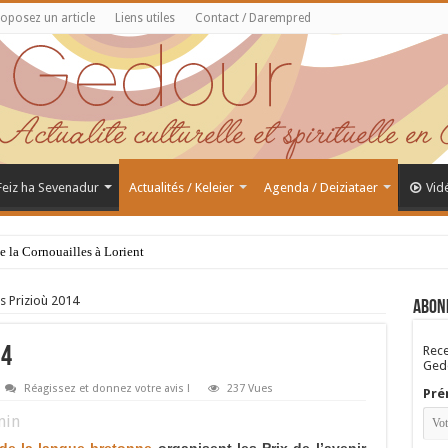
oposez un article
Liens utiles
Contact / Darempred
 Feiz ha Sevenadur
Actualités / Keleier
Agenda / Deiziataer
Vid
de la Cornouailles à Lorient
s Prizioù 2014
Abon
Rece
14
Gedo
Réagissez et donnez votre avis !
237 Vues
Pré
in