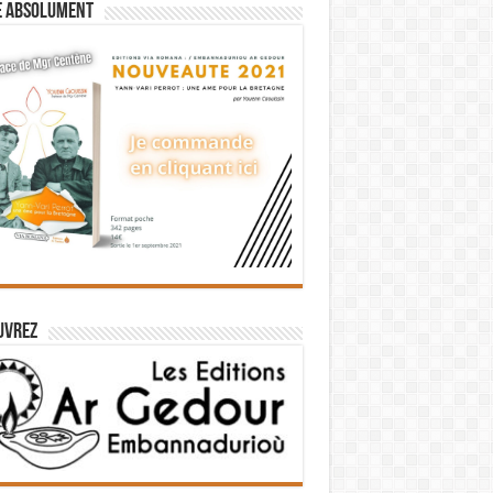
e absolument
uvrez