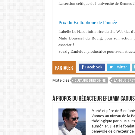
La section celtique de l’université de Rennes 2
Prix du Brittophone de l’année
Isabelle Le Nabat initiatrice du site Webklas d
Malo Bouessel du Bourg, pour son action p
associatif
Soazig Danielou, productrice pour avoir structu
Facebook
Twitter
Partager
Mots-clés
CULTURE BRETONNE
LANGUE BRE
À propos du rédacteur Eflamm Caouis
Marié et père de 5 enfant
Vannes au niveau de la P
théologique par plusieurs 
aumônier. Il est le fondat
bénévole de directeur de p