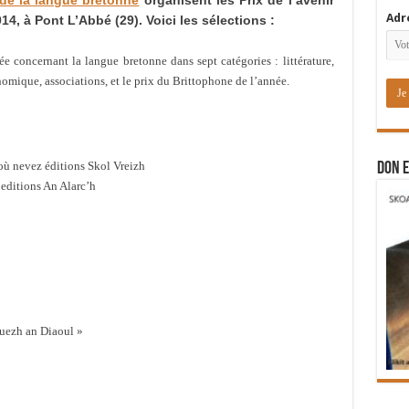
 de la langue bretonne
organisent les Prix de l’avenir
Adr
14, à Pont L’Abbé (29). Voici les sélections :
ée concernant la langue bretonne dans sept catégories : littérature,
omique, associations, et le prix du Brittophone de l’année.
où nevez éditions Skol Vreizh
DON E
 editions An Alarc’h
uezh an Diaoul »