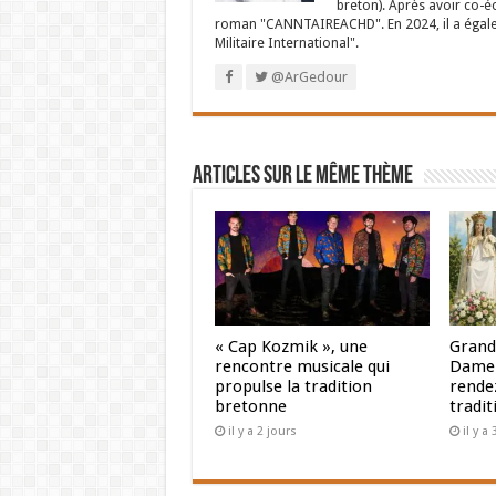
breton). Après avoir co-é
roman "CANNTAIREACHD". En 2024, il a égalem
Militaire International".
@ArGedour
Articles sur le même thème
« Cap Kozmik », une
Grand
rencontre musicale qui
Dame 
propulse la tradition
rendez
bretonne
tradit
il y a 2 jours
il y a