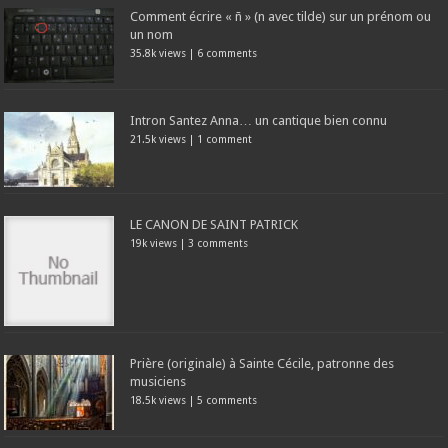
Comment écrire « ñ » (n avec tilde) sur un prénom ou
un nom
35.8k views
|
6 comments
Intron Santez Anna… un cantique bien connu
21.5k views
|
1 comment
LE CANON DE SAINT PATRICK
19k views
|
3 comments
Prière (originale) à Sainte Cécile, patronne des
musiciens
18.5k views
|
5 comments