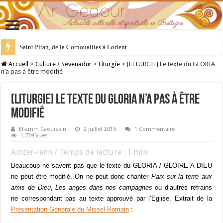
Saint Piran, de la Cornouailles à Lorient
28 juillet : Saint Samson de Dol, père de la Bretagne chrétienne
Accueil
>
Culture / Sevenadur
>
Liturgie
>
[LITURGIE] Le texte du GLORIA
n’a pas à être modifié
[LITURGIE] Le texte du GLORIA n’a pas à être
modifié
Eflamm Caouissin
2 juillet 2015
1 Commentaire
1,739 Vues
Amzer-lenn / Temps de lecture :
1
min
Beaucoup ne savent pas que le texte du GLORIA / GLOIRE A DIEU
ne peut être modifié. On ne peut donc chanter
Paix sur la terre aux
amis de Dieu
,
Les anges dans nos campagnes
ou d’autres refrains
ne correspondant pas au texte approuvé par l’Eglise. Extrait de la
Présentation Générale du Missel Romain
: