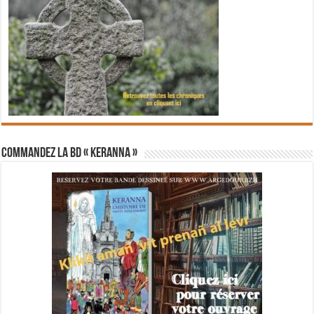
Commandez la BD « Keranna »