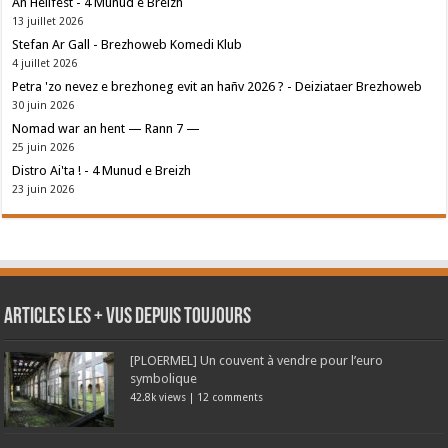
An Hellfest - 4 Munud e Breizh
13 juillet 2026
Stefan Ar Gall - Brezhoweb Komedi Klub
4 juillet 2026
Petra 'zo nevez e brezhoneg evit an hañv 2026 ? - Deiziataer Brezhoweb
30 juin 2026
Nomad war an hent — Rann 7 —
25 juin 2026
Distro Ai'ta ! - 4 Munud e Breizh
23 juin 2026
Articles les + vus depuis toujours
[PLOERMEL] Un couvent à vendre pour l’euro
symbolique
42.8k views
|
12 comments