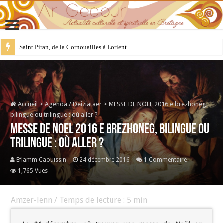
28 juillet : Saint Samson de Dol, père de la Bretagne chrétienne
Accueil
>
Agenda / Deiziataer
>
MESSE DE NOEL 2016 e brezhoneg,
bilingue ou trilingue : où aller ?
MESSE DE NOEL 2016 e brezhoneg, bilingue ou
trilingue : où aller ?
Eflamm Caouissin
24 décembre 2016
1 Commentaire
1,765 Vues
Amzer-lenn / Temps de lecture :
5
min