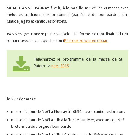
SAINTE ANNE D’AURAY à 21h, à la basilique :
Veillée et messe avec
mélodies traditionnelles bretonnes (par école de bombarde Jean-
Claude Jégat) et cantiques bretons.
VANNES (St Patern) :
messe selon la forme extraordinaire du rit
romain, avec un cantique breton (
Pé trouz zo war en douar
)
Téléchargez le programme de la messe de St
Patern =>
noel-2016
le 25 décembre
messe du jour de Noël à Plouray à 10h30 – avec cantiques bretons
messe du jour de Noël à 11h à la Trinité-sur-Mer, avec airs de Noël
bretons au duo orgue / bombarde
messe du jour de Noël à 11h à Arradon, avec le
Peh trouz war an