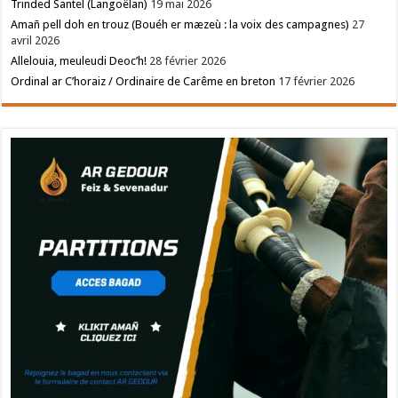
Trinded Santel (Langoëlan)
19 mai 2026
Amañ pell doh en trouz (Bouéh er mæzeù : la voix des campagnes)
27
avril 2026
Allelouia, meuleudi Deoc’h!
28 février 2026
Ordinal ar C’horaiz / Ordinaire de Carême en breton
17 février 2026