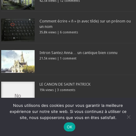
42.5k views
|
12 comments
Comment écrire « ñ » (n avec tilde) sur un prénom ou
un nom
35.8k views
|
6 comments
Intron Santez Anna… un cantique bien connu
21.5k views
|
1 comment
LE CANON DE SAINT PATRICK
19k views
|
3 comments
Nous utilisons des cookies pour vous garantir la meilleure
expérience sur notre site web. Si vous continuez à utiliser ce
site, nous supposerons que vous en êtes satisfait.
Ne manquez pas la nouveauté de Bernard Rio "LA REVOLUTION DES
Prière (originale) à Sainte Cécile, patronne des
OK
OMBRES".
CLIQUEZ ICI POUR EN SAVOIR PLUS
ou
Ignorer
musiciens