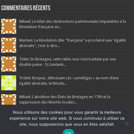
Commentaires récents
Mikael: Le bilan des destructions patrimoniales imputables à la
Révolution française en...
Martien: La Révolution dite ''française" a proclamé une "égalité
abstraite", c’est-à-dire...
Tintin: En Bretagne, cette table rase s’est traduite par une
double peine : 1) L’anéanti...
Triskel: Bonjour, détruisant ces « privilèges » au nom d’une
égalité abstraite, la Révolu...
Mikael: L'abolition des États de Bretagne en 1789 et la
suppression des libertés locales...
Nous utilisons des cookies pour vous garantir la meilleure
expérience sur notre site web. Si vous continuez à utiliser ce
site, nous supposerons que vous en êtes satisfait.
Ne manquez pas la nouveauté de Bernard Rio "LA REVOLUTION DES
OK