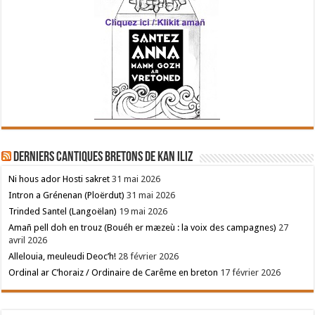
Derniers cantiques bretons de Kan Iliz
Ni hous ador Hosti sakret
31 mai 2026
Intron a Grénenan (Ploërdut)
31 mai 2026
Trinded Santel (Langoëlan)
19 mai 2026
Amañ pell doh en trouz (Bouéh er mæzeù : la voix des campagnes)
27
avril 2026
Allelouia, meuleudi Deoc’h!
28 février 2026
Ordinal ar C’horaiz / Ordinaire de Carême en breton
17 février 2026