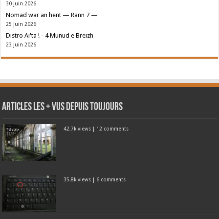
30 juin 2026
Nomad war an hent — Rann 7 —
25 juin 2026
Distro Ai'ta ! - 4 Munud e Breizh
23 juin 2026
Articles les + vus depuis toujours
42.7k views
|
12 comments
35.8k views
|
6 comments