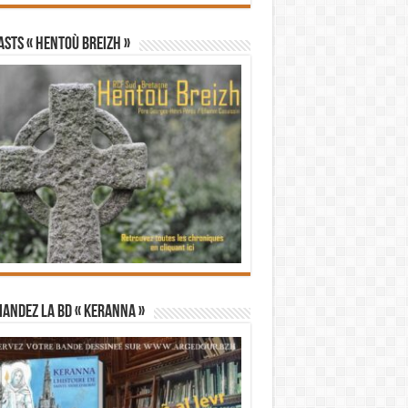
STS « Hentoù Breizh »
andez la BD « Keranna »