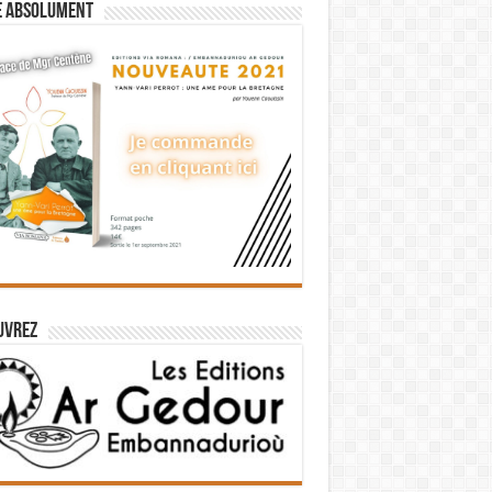
e absolument
uvrez