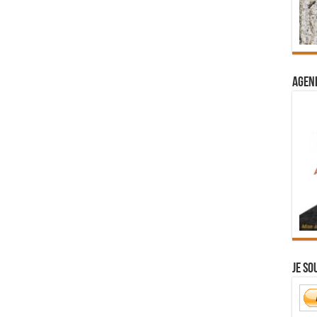
Agend
Je so