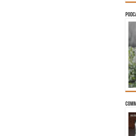
PODCA
Comm