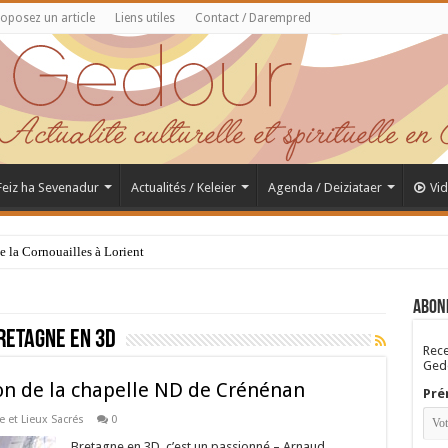
oposez un article
Liens utiles
Contact / Darempred
 Feiz ha Sevenadur
Actualités / Keleier
Agenda / Deiziataer
Vi
de la Cornouailles à Lorient
Abon
retagne en 3D
Rece
Gedo
on de la chapelle ND de Crénénan
Pré
 et Lieux Sacrés
0
Bretagne en 3D, c’est un passionné – Arnaud