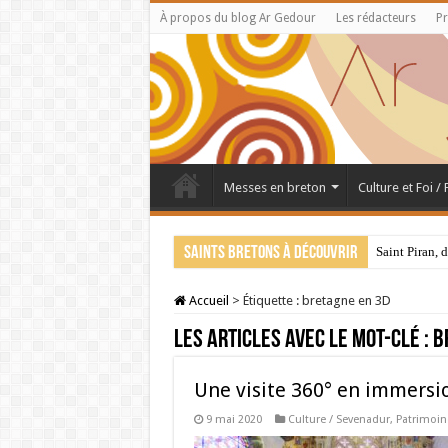
À propos du blog Ar Gedour
Les rédacteurs
Pr
Messes en breton
Culture et Foi /
Saints bretons à découvrir
Saint Piran, 
Accueil
>
Étiquette :
bretagne en 3D
Les articles avec le mot-clé :
b
Une visite 360° en immersi
9 mai 2020
Culture / Sevenadur
,
Patrimoine