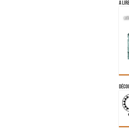
A lir
Déco