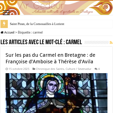
Saint Piran, de la Cornouailles à Lorient
28 juillet : Saint Samson de Dol, père de la Bretagne chrétienne
Accueil
>
Étiquette :
carmel
Les articles avec le mot-clé :
carmel
Sur les pas du Carmel en Bretagne : de
Françoise d’Amboise à Thérèse d’Avila
15 octobre 2025
Chronique des Saints
,
Culture / Sevenadur
4