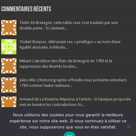
Commentaires récents
Tintin: En Bretagne, cette table rase s’est traduite par une
double peine : 1) L’anéanti...
Triskel: Bonjour, détruisant ces « privilèges » au nom d’une
égalité abstraite, la Révolu...
Mikael: L'abolition des États de Bretagne en 1789 et la
suppression des libertés locales...
Jules Allix: L’historiographie officielle nous présente volontiers
1789 comme l'aube radieuse...
Armand de La Rouërie: Réponse à l'article : Si l’analyse proposée
met en lumière les contradictions fo...
Nous utilisons des cookies pour vous garantir la meilleure
expérience sur notre site web. Si vous continuez à utiliser ce
site, nous supposerons que vous en êtes satisfait.
Ne manquez pas la nouveauté de Bernard Rio "LA REVOLUTION DES