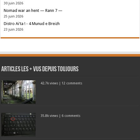
30 juin 2026
Nomad war an hent — Rann 7 —
25 juin 2026
Distro Ai'ta ! - 4 Munud e Breizh
23 juin 2026
Articles les + vus depuis toujours
42.7k views
|
12 comments
35.8k views
|
6 comments