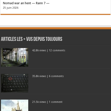
Nomad war an hent — Rann 7 —
25 juin 2026
Articles les + vus depuis toujours
42.8k views
|
12 comments
35.8k views
|
6 comments
21.5k views
|
1 comment