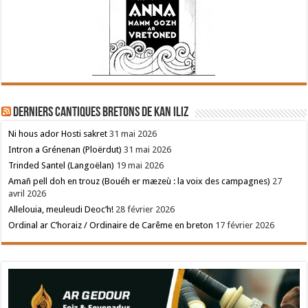
Derniers cantiques bretons de Kan Iliz
Ni hous ador Hosti sakret
31 mai 2026
Intron a Grénenan (Ploërdut)
31 mai 2026
Trinded Santel (Langoëlan)
19 mai 2026
Amañ pell doh en trouz (Bouéh er mæzeù : la voix des campagnes)
27
avril 2026
Allelouia, meuleudi Deoc’h!
28 février 2026
Ordinal ar C’horaiz / Ordinaire de Carême en breton
17 février 2026