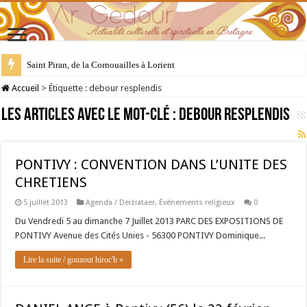
Saint Piran, de la Cornouailles à Lorient
Accueil
>
Étiquette :
debour resplendis
Les articles avec le mot-clé :
debour resplendis
PONTIVY : CONVENTION DANS L’UNITE DES
CHRETIENS
5 juillet 2013
Agenda / Deiziataer
,
Événements religieux
0
Du Vendredi 5 au dimanche 7 Juillet 2013 PARC DES EXPOSITIONS DE
PONTIVY Avenue des Cités Unies - 56300 PONTIVY Dominique...
Lire la suite / gouzout hiroc'h »