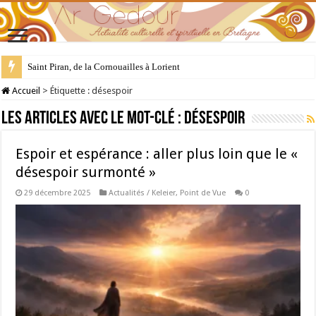
Saint Piran, de la Cornouailles à Lorient
28 juillet : Saint Samson de Dol, père de la Bretagne chrétienne
Accueil
>
Étiquette :
désespoir
Les articles avec le mot-clé :
désespoir
Espoir et espérance : aller plus loin que le «
désespoir surmonté »
29 décembre 2025
Actualités / Keleier
,
Point de Vue
0