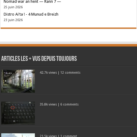
Nomad war an hent — Rann 7 —
25 juin 2026
Distro Ai'ta ! - 4 Munud e Breizh
23 juin 2026
Articles les + vus depuis toujours
42.7k views
|
12 comments
35.8k views
|
6 comments
21.5k views
|
1 comment