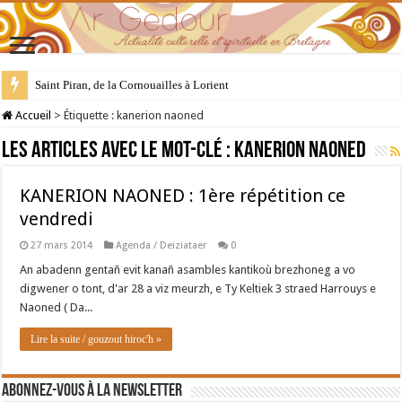
Saint Piran, de la Cornouailles à Lorient
Accueil
>
Étiquette :
kanerion naoned
Les articles avec le mot-clé :
kanerion naoned
KANERION NAONED : 1ère répétition ce
vendredi
27 mars 2014
Agenda / Deiziataer
0
An abadenn gentañ evit kanañ asambles kantikoù brezhoneg a vo
digwener o tont, d'ar 28 a viz meurzh, e Ty Keltiek 3 straed Harrouys e
Naoned ( Da...
Lire la suite / gouzout hiroc'h »
Abonnez-vous à la newsletter