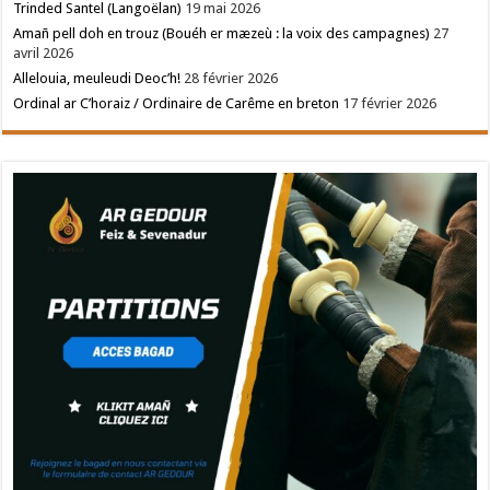
Trinded Santel (Langoëlan)
19 mai 2026
Amañ pell doh en trouz (Bouéh er mæzeù : la voix des campagnes)
27
avril 2026
Allelouia, meuleudi Deoc’h!
28 février 2026
Ordinal ar C’horaiz / Ordinaire de Carême en breton
17 février 2026