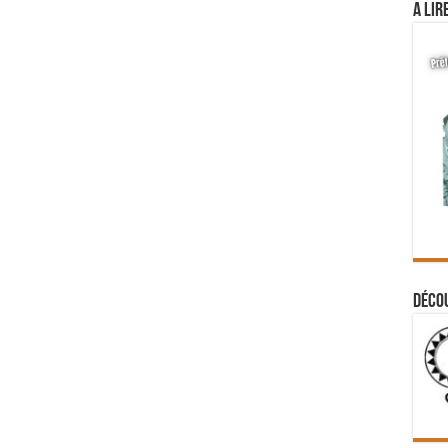
A lir
Déco