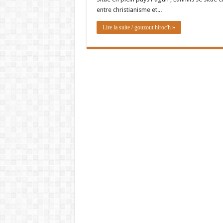
entre christianisme et...
Lire la suite / gouzout hiroc'h »