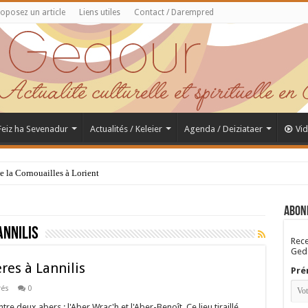
oposez un article
Liens utiles
Contact / Darempred
 Feiz ha Sevenadur
Actualités / Keleier
Agenda / Deiziataer
Vi
de la Cornouailles à Lorient
Abon
annilis
Rece
Gedo
res à Lannilis
Pré
rés
0
ntre deux abers : l'Aber Wrac'h et l'Aber-Benoît. Ce lieu tiraillé