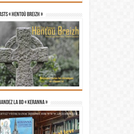
STS « Hentoù Breizh »
andez la BD « Keranna »