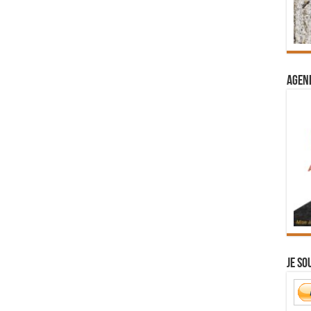
Agend
Je so