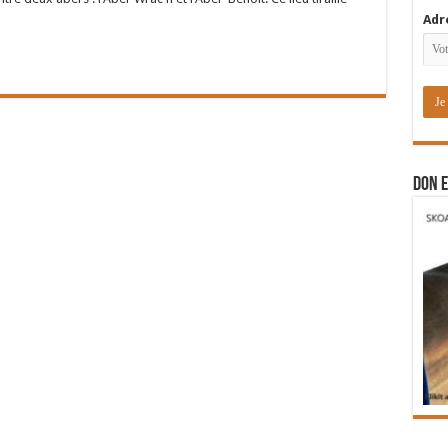
Adr
DON E