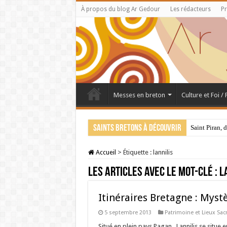
À propos du blog Ar Gedour
Les rédacteurs
Pr
Messes en breton
Culture et Foi /
Saints bretons à découvrir
Saint Piran, 
Accueil
>
Étiquette :
lannilis
Les articles avec le mot-clé :
l
Itinéraires Bretagne : Mystè
5 septembre 2013
Patrimoine et Lieux Sac
Situé en plein pays Pagan , Lannilis se situe e