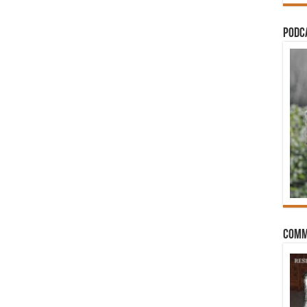
PODCA
Comm