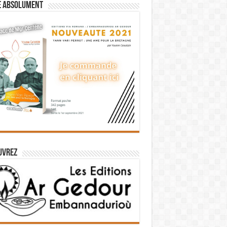
e absolument
uvrez