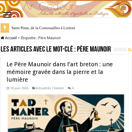
Saint Piran, de la Cornouailles à Lorient
28 juillet : Saint Samson de Dol, père de la Bretagne chrétienne
Accueil
>
Étiquette :
Père Maunoir
Les articles avec le mot-clé :
Père Maunoir
Le Père Maunoir dans l’art breton : une
mémoire gravée dans la pierre et la
lumière
18 juin 2026
Actualités / Keleier
4