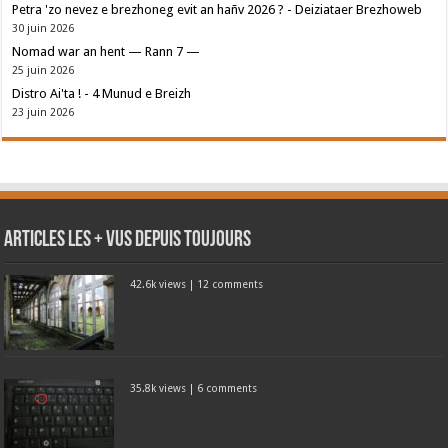
Petra 'zo nevez e brezhoneg evit an hañv 2026 ? - Deiziataer Brezhoweb
30 juin 2026
Nomad war an hent — Rann 7 —
25 juin 2026
Distro Ai'ta ! - 4 Munud e Breizh
23 juin 2026
Articles les + vus depuis toujours
42.6k views
|
12 comments
35.8k views
|
6 comments