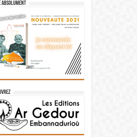
e absolument
uvrez