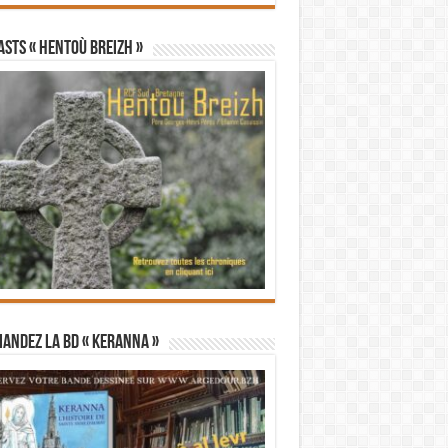
STS « Hentoù Breizh »
andez la BD « Keranna »