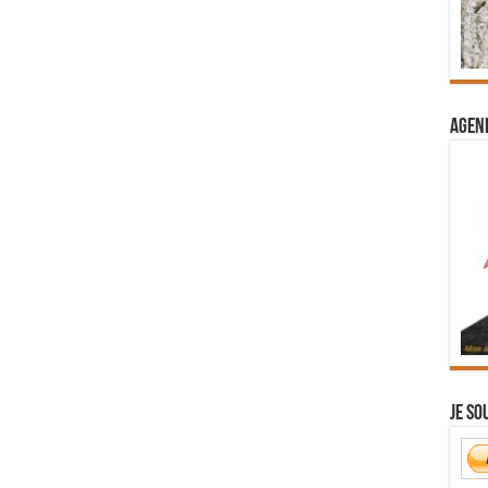
Agend
Je so