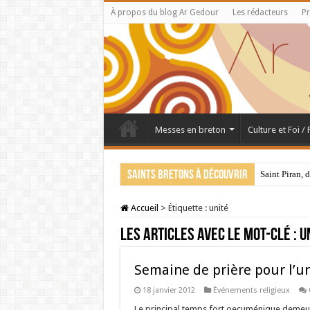
À propos du blog Ar Gedour
Les rédacteurs
Pr
Messes en breton
Culture et Foi /
Saints bretons à découvrir
Saint Piran, 
Accueil
>
Étiquette :
unité
Les articles avec le mot-clé :
u
Semaine de prière pour l’u
18 janvier 2012
Événements religieux
Le principal temps fort oecuménique demeure