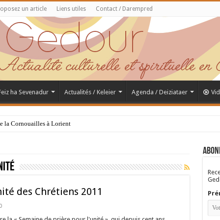
oposez un article
Liens utiles
Contact / Darempred
 Feiz ha Sevenadur
Actualités / Keleier
Agenda / Deiziataer
Vi
de la Cornouailles à Lorient
Abon
nité
Rece
Gedo
nité des Chrétiens 2011
Pré
0
 la « Semaine de prière pour l'unité », qui depuis cent ans