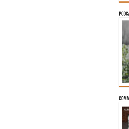
PODCA
Comm