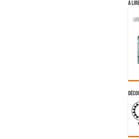
A lir
Déco