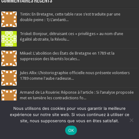
Commentaires récents
Tintin: En Bretagne, cette table rase s’est traduite par une
double peine : 1) L’anéanti...
Triskel: Bonjour, détruisant ces « privilèges » au nom d’une
égalité abstraite, la Révolu...
Mikael: L'abolition des États de Bretagne en 1789 et la
suppression des libertés locales...
Jules Allix: L’historiographie officielle nous présente volontiers
1789 comme l'aube radieuse...
Armand de La Rouërie: Réponse à l'article : Si l’analyse proposée
met en lumière les contradictions fo...
Nous utilisons des cookies pour vous garantir la meilleure
expérience sur notre site web. Si vous continuez à utiliser ce
site, nous supposerons que vous en êtes satisfait.
Ne manquez pas la nouveauté de Bernard Rio "LA REVOLUTION DES
OK
Ar Gedour 2026, tous droits réservés
OMBRES".
CLIQUEZ ICI POUR EN SAVOIR PLUS
ou
Ignorer