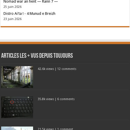
Nomad war an hent — Rann 7 —
25 juin 2026
Distro Ai'ta ! - 4 Munud e Breizh
23 juin 2026
Articles les + vus depuis toujours
42.6k views
|
12 comments
35.8k views
|
6 comments
21.5k views
|
1 comment