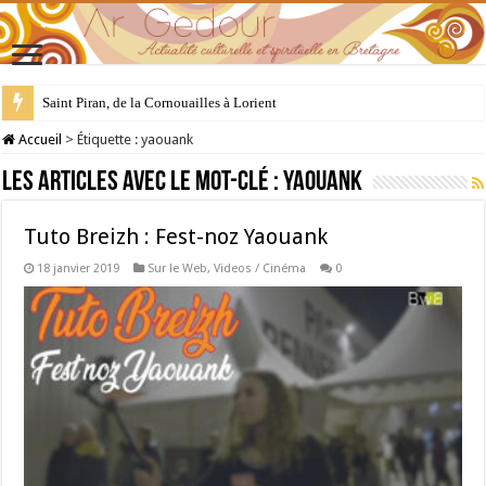
Saint Piran, de la Cornouailles à Lorient
28 juillet : Saint Samson de Dol, père de la Bretagne chrétienne
Accueil
>
Étiquette :
yaouank
Les articles avec le mot-clé :
yaouank
Tuto Breizh : Fest-noz Yaouank
18 janvier 2019
Sur le Web
,
Videos / Cinéma
0