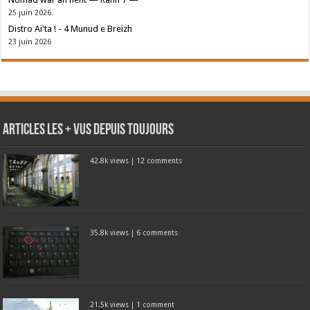
25 juin 2026
Distro Ai'ta ! - 4 Munud e Breizh
23 juin 2026
Articles les + vus depuis toujours
42.8k views
|
12 comments
35.8k views
|
6 comments
21.5k views
|
1 comment