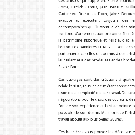
Ces artistes qui s’appellent Pierre Toulhoa
Corre, Patrick Camus, Jean Renault, Guill
Cudennec, Bruno Le Floch, Jakez Derouet
exécuté et exécutent toujours des e
contemporaines qui illustrent la vie des sain
sur fond d’ornementation bretonne. Ils mê
la patrimoine historique et religieux et le
breton. Les bannières LE MINOR sont des 
part entière, car elles ont permis à des arti
leur talent et à des brodeuses et des brodeu
Savoir Faire.
Ces ouvrages sont des créations à quatre
relaie l’artiste, tous les deux étant conscient
issue de la complicité de leur travail. Du cart
négociations pour le choix des couleurs, des 
fort de son expérience et l’artiste peintre
possible de son dessin. Mais lorsque l’artiste
travail aboutit aux plus belles œuvres.
Ces bannières vous pouvez les découvrir en 