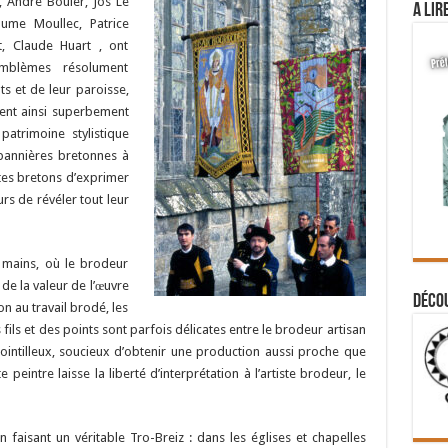
t, André Bouler, Jos Le
A lir
aume Moullec, Patrice
, Claude Huart , ont
mblèmes résolument
ts et de leur paroisse,
lent ainsi superbement
 patrimoine stylistique
bannières bretonnes à
stes bretons d’exprimer
rs de révéler tout leur
 mains, où le brodeur
s de la valeur de l’œuvre
Déco
on au travail brodé, les
fils et des points sont parfois délicates entre le brodeur artisan
 pointilleux, soucieux d’obtenir une production aussi proche que
 peintre laisse la liberté d’interprétation à l’artiste brodeur, le
faisant un véritable Tro-Breiz : dans les églises et chapelles