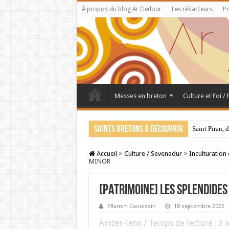
À propos du blog Ar Gedour
Les rédacteurs
Pr
Messes en breton
Culture et Foi /
Saints bretons à découvrir
Saint Piran, 
Accueil
>
Culture / Sevenadur
>
Inculturation
MINOR
[PATRIMOINE] Les splendides
Eflamm Caouissin
18 septembre 2022
Amzer-lenn / Temps de lecture :
3
m