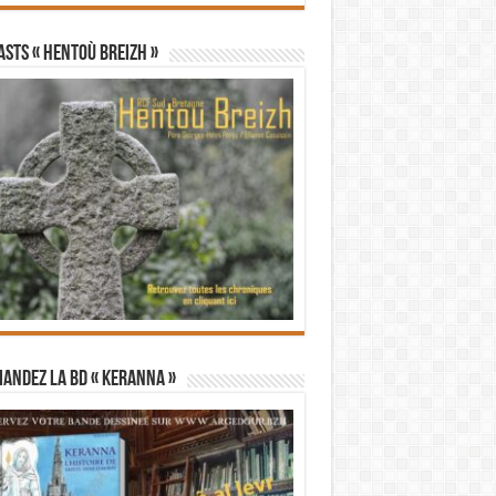
STS « Hentoù Breizh »
andez la BD « Keranna »