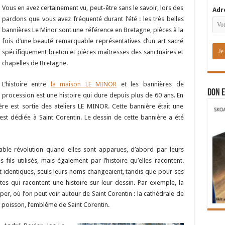
Vous en avez certainement vu, peut-être sans le savoir, lors des
Adr
pardons que vous avez fréquenté durant l’été : les très belles
bannières Le Minor sont une référence en Bretagne, pièces à la
fois d’une beauté remarquable représentatives d’un art sacré
spécifiquement breton et pièces maîtresses des sanctuaires et
chapelles de Bretagne.
L’histoire entre
la maison LE MINOR
et les bannières de
DON E
procession est une histoire qui dure depuis plus de 60 ans. En
ère est sortie des ateliers LE MINOR. Cette bannière était une
t dédiée à Saint Corentin. Le dessin de cette bannière a été
ble révolution quand elles sont apparues, d’abord par leurs
fils utilisés, mais également par l’histoire qu’elles racontent.
t identiques, seuls leurs noms changeaient, tandis que pour ses
es qui racontent une histoire sur leur dessin. Par exemple, la
r, où l’on peut voir autour de Saint Corentin : la cathédrale de
n poisson, l’emblème de Saint Corentin.