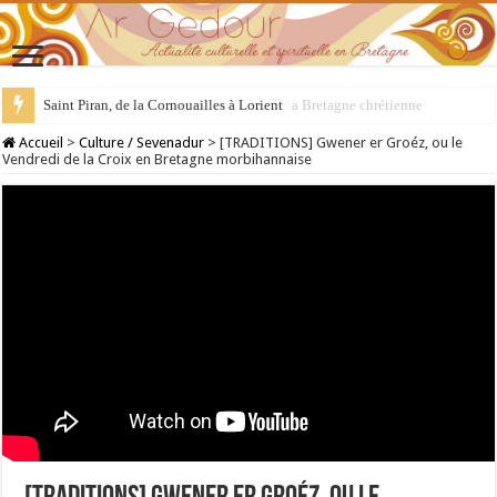
28 juillet : Saint Samson de Dol, père de la Bretagne chrétienne
Accueil
>
Culture / Sevenadur
>
[TRADITIONS] Gwener er Groéz, ou le
Vendredi de la Croix en Bretagne morbihannaise