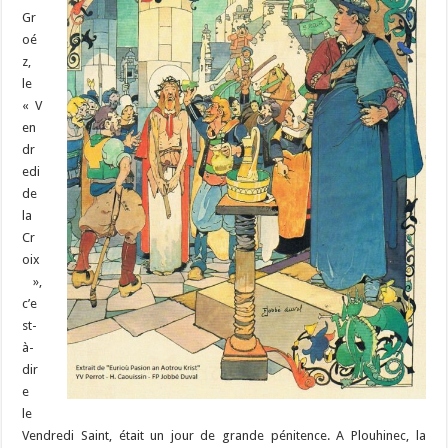
Gr
oé
z,
le
« V
en
dr
edi
de
la
Cr
oix
»,
c’e
st-
à-
dir
e
le
Vendredi Saint, était un jour de grande pénitence. A Plouhinec, la