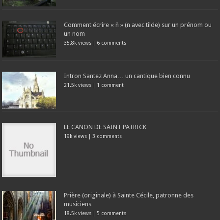
Comment écrire « ñ » (n avec tilde) sur un prénom ou
un nom
35.8k views
|
6 comments
Intron Santez Anna… un cantique bien connu
21.5k views
|
1 comment
LE CANON DE SAINT PATRICK
19k views
|
3 comments
Prière (originale) à Sainte Cécile, patronne des
musiciens
18.5k views
|
5 comments