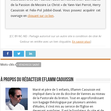
de la Passion de Messire Le Christ » de Yann-Vari Perrot, Herry
Caouissin et Felix-Pol Jobbé-Duval. Vous pouvez acquérir cet
ouvrage en
cliquant sur ce lien
.
[CC BY-NC-ND : Partage autorisé sur un autre site à condition de citer Ar
Gedour en entête avec un lien cliquable.
En savoir plus
]
Mots-clés
VENDREDI SAINT
À propos du rédacteur Eflamm Caouissin
Marié et père de 5 enfants, Eflamm Caouissin est
impliqué dans la vie du diocèse de Vannes au niveau
de la Pastorale du breton. Tout en approfondissant
son bagage théologique par plusieurs années
d’études, il s’est mis au service de l’Eglise en
devenant aumônier. Il est le fondateur du site et de