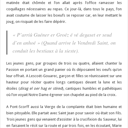
matinée était chômée et l’on allait après l’office ramasser les
coquillages nécessaires au repas. Ce jour-là, dans tous le pays, l’on
avait coutume de laisser les boeufs se reposer car, en leur mettant le
joug, on risquait de les faire dépérir.
« P’arriù Guéner er Groéz é vé degaset er seud
d’en anhoé » (Quand arrive le Vendredi Saint, on
conduit les bestiaux à la sieste).
Les jeunes gens, par groupes de trois ou quatre, allaient chanter la
Passion en portant un grand panier où ils déposaient les oeufs qu’on
leur offrait. A Lescoët-Gouarec, garçon et filles se réunissaient sur une
hauteur pour réciter quatre longs cantiques devant la lune et les
étoiles (
dirag el oer hag er stired
), cantiques humbles et pathétiques
où l’on voyait Notre Dame égrener son chapelet au pied de la croix.
A Pont-Scorff aussi la Vierge de la complainte était bien humaine et
bien pitoyable. Elle partait avec Saint Jean pour savoir où était son Fils.
Trois jeunes gens qui venaient d’assister à la crucifixion du Sauveur, lui
en faisaient le récit sur la route et par trois fois, en les écoutant, Marie