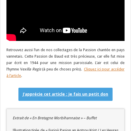
Retrouvez aussi l’un de nos collectages de la Passion chantée en pays
vannetais. Cette Passion de Baud est très précieuse, car elle fut mise
par écrit en 1944 pour une mission paroissiale. L’air est celui de
l’hymne V
exilla Regis
(à peu de choses près).
Cliquez ici pour accéder
à l’article
.
J’apprécie cet article : je fais un petit don
Extrait de « En Bretagne Morbihannaise » – Buffet
Illustration tirée de « Eurioù Pasion an Aotrou Krist / Les Heures