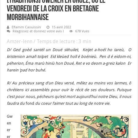
[TRADITIONS] Gwener er Groéz, ou le
Vendredi de la Croix en Bretagne
morbihannaise
Eflamm Caouissin
15 avril 2022
Réagissez et donnez votre avis !
678 Vues
Amzer-lenn / Temps de lecture :
3
min
D/ Ged goèd santél un Doué skhuilet, Keijet a-hoél ho tareù, O
kristenion amañ tolpet Eid kleùed holl é boénieù. Pen d é eidom-ni,
péherion, Éma marù hiniù hon Doué, Ret e vo deom a-greiz kalon Er
harein ‘pad hor buhé.
R/ Au précieux sang d’un Dieu versé, mêlez au moins vos larmes, ô
chrétiens ici assemblés pour ouïr le récit de ses douleurs. Puisque
c’est pour nous, pécheurs qu’est mort aujourd’hui notre Dieu, il nous
faudra du
fond
du coeur l’aimer tout au long de notre vie.
Gw
en
er
er