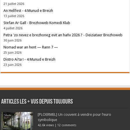
21 juillet 2026
An Hellfest - 4 Munud e Breizh
13 juillet 2026
Stefan Ar Gall - Brezhoweb Komedi Klub
4 juillet 2026
Petra 'zo nevez e brezhoneg evit an hañv 2026 ? - Deiziataer Brezhoweb
30 juin 2026
Nomad war an hent — Rann 7 —
25 juin 2026
Distro Ai'ta ! - 4 Munud e Breizh
23 juin 2026
Articles les + vus depuis toujours
[PLOERMEL] Un couvent à vendre pour l’euro
symbolique
42.6k views
|
12 comments